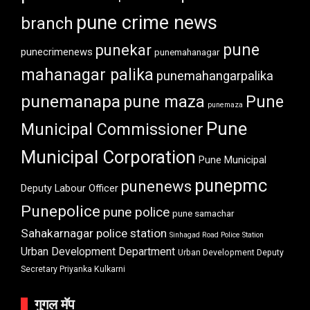
pune crime news
branch
pune
punekar
punecrimenews
punemahanagar
mahanagar palika
punemahangarpalika
punemanapa
pune maza
Pune
punemaza
Pune
Municipal Commissioner
Municipal Corporation
Pune Municipal
punepmc
punenews
Deputy Labour Officer
Punepolice
pune police
pune samachar
Sahakarnagar police station
Sinhagad Road Police Station
Urban Development Department
Urban Development Deputy
Secretary Priyanka Kulkarni
गुगल मॅप