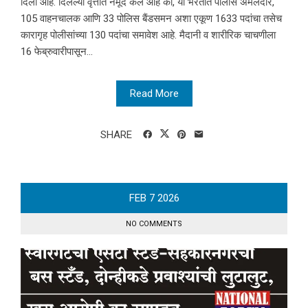
दिली आहे. दिलेल्या वृत्तात नमूद केले आहे की, या भरतीत पोलीस अंमलदार,
105 वाहनचालक आणि 33 पोलिस बैंडसमन अशा एकूण 1633 पदांचा तसेच
कारागृह पोलीसांच्या 130 पदांचा समावेश आहे. मैदानी व शारीरिक चाचणीला
16 फेब्रुवारीपासून...
Read More
SHARE
FEB
7
2026
NO COMMENTS