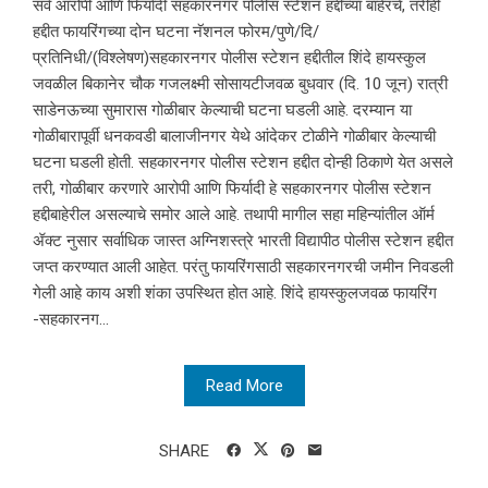
सर्व आरोपी आणि फिर्यादी सहकारनगर पोलीस स्टेशन हद्दीच्या बाहेरचे, तरीही
हद्दीत फायरिंगच्या दोन घटना नॅशनल फोरम/पुणे/दि/
प्रतिनिधी/(विश्लेषण)सहकारनगर पोलीस स्टेशन हद्दीतील शिंदे हायस्कुल
जवळील बिकानेर चौक गजलक्ष्मी सोसायटीजवळ बुधवार (दि. 10 जून) रात्री
साडेनऊच्या सुमारास गोळीबार केल्याची घटना घडली आहे. दरम्यान या
गोळीबारापूर्वी धनकवडी बालाजीनगर येथे आंदेकर टोळीने गोळीबार केल्याची
घटना घडली होती. सहकारनगर पोलीस स्टेशन हद्दीत दोन्ही ठिकाणे येत असले
तरी, गोळीबार करणारे आरोपी आणि फिर्यादी हे सहकारनगर पोलीस स्टेशन
हद्दीबाहेरील असल्याचे समोर आले आहे. तथापी मागील सहा महिन्यांतील ऑर्म
ॲक्ट नुसार सर्वाधिक जास्त अग्निशस्त्रे भारती विद्यापीठ पोलीस स्टेशन हद्दीत
जप्त करण्यात आली आहेत. परंतु फायरिंगसाठी सहकारनगरची जमीन निवडली
गेली आहे काय अशी शंका उपस्थित होत आहे. शिंदे हायस्कुलजवळ फायरिंग
-सहकारनग...
Read More
SHARE