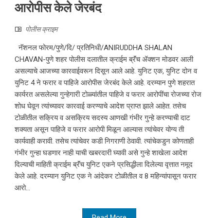
आरोपीस केले जेरबंद
पोलीस क्राइम
नॅशनल फोरम/पुणे/दि/ प्रतिनिधी/ANIRUDDHA SHALAN
CHAVAN-पुणे शहर पोलीस दलातील क्राईम ब्रॅंच ॲक्शन मोडवर आली
असल्याचे आजच्या कारवाईवरून दिसून आले आहे. युनिट एक, युनिट दोन व
युनिट 4 ने फरार व पाहिजे आरोपीस जेरबंद केले आहे. दरम्यान पुणे शहरात
कार्यरत असलेल्या गुन्हेगारी टोळ्यांतील पाहिजे व फरार आरोपींचा रोजच्या रोज
शोध घेवून त्यांच्यावर कारवाई करण्याचे आदेश प्राप्त झाले आहेत. तसेच
टोळीतील सक्रिय व असक्रिय सदस्य आणखी गंभीर गुन्हे करण्याची दाट
शक्यता असून पाहिजे व फरार आरोपी मिळून आल्यास त्यांचेवर योग्य ती
कार्यवाही करावी. तसेच त्यांचेवर कडी निगराणी ठेवावी. त्यांचेकडुन कोणताही
गंभीर गुन्हा घडणार नाही याची खबरदारी घ्यावी असे गुन्हे शाखेला आदेश
दिल्याची माहिती क्राईम ब्रॅंच युनिट एकने प्रसिद्धीला दिलेल्या वृत्तात नमूद
केले आहे. दरम्यान युनिट एक ने आंदेकर टोळीतील व 8 महिन्यांपासून फरार
आरो...
Read More