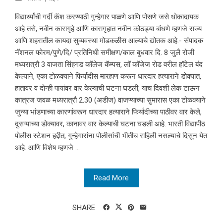
विद्यार्थ्यांची गर्दी कॅश करण्याठी गुन्हेगार पाळणे आणि पोसणे जसे धोकादायक
आहे तसे, नवीन कारागृहे आणि कारागृहात नवीन कोठड्या बांधणे म्हणजे राज्य
आणि शहरातील कायदा सुव्यवस्था मोडकळीस आल्याचे द्योतक आहे.- संपादक
नॅशनल फोरम/पुणे/दि/ प्रतिनिधी समीक्षण/काल बुधवार दि. 8 जुलै रोजी
मध्यरात्रौ 3 वाजता सिंहगड कॉलेज कॅम्पस, लॉ कॉजेज रोड वरील हॉटेल बंद
केल्याने, एका टोळक्याने फिर्यादीस मारहाण करून धारदार हत्याराने डोक्यात,
हातावर व दोन्ही पायांवर वार केल्याची घटना घडली, याच दिवशी लेक टाऊन
कात्रज जवळ मध्यरात्रौ 2.30 (अडीज) वाजण्याच्या सुमारास एका टोळक्याने
जुन्या भांडणाच्या कारणांवरून धारदार हत्याराने फिर्यादीच्या पाठीवर वार केले,
दुसऱ्याच्या डोक्यावर, कानावर वार केल्याची घटना घडली आहे. भारती विद्यापीठ
पोलीस स्टेशन हद्दीत, गुन्हेगारांना पोलीसांची भीतीच राहिली नसल्याचे दिसून येत
आहे. आणि विशेष म्हणजे ...
Read More
SHARE