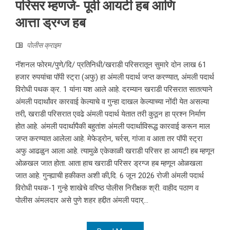
परिसर म्हणजे- पूर्वी आयटी हब आणि
आत्ता ड्रग्ज हब
पोलीस क्राइम
नॅशनल फोरम/पुणे/दि/ प्रतिनिधी/खराडी परिसरातून सुमारे दोन लाख 61
हजार रुपयांचा पॉपी स्ट्रा (अफु) हा अंमली पदार्थ जप्त करण्यात, अंमली पदार्थ
विरोधी पथक क्र. 1 यांना यश आले आहे. दरम्यान खराडी परिसरात सातत्याने
अंमली पदार्थांवर कारवाई केल्याचे व गुन्हा दाखल केल्याच्या नोंदी येत असल्या
तरी, खराडी परिसरात एवढे अंमली पदार्थ येतात तरी कुठून हा प्रश्न निर्माण
होत आहे. अंमली पदार्थापैकी बहुतांश अंमली पदार्थाविरूद्ध कारवाई करून माल
जप्त करण्यात आलेला आहे. मेफेड्रोन, चर्रस, गांजा व आता तर पॉपी स्ट्रा
अफु आढळुन आला आहे. त्यामुळे एकेकाळी खराडी परिसर हा आयटी हब म्हणून
ओळखल जात होता. आता हाच खराडी परिसर ड्रग्ज हब म्हणून ओळखला
जात आहे. गुन्ह्याची हकीकत अशी की,दि. 6 जून 2026 रोजी अंमली पदार्थ
विरोधी पथक-1 गुन्हे शाखेचे वरिष्ठ पोलीस निरीक्षक श्री. वाहीद पठाण व
पोलीस अंमलदार असे पुणे शहर हद्दीत अंमली पदार्...