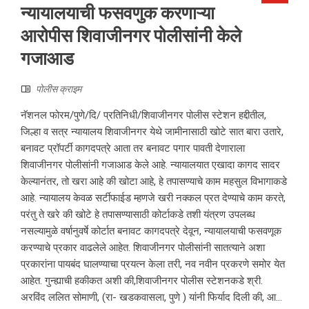
न्यायालयाची फसवणुक करणाऱ्या
आरोपीस शिवाजीनगर पोलीसांनी केले
गजाआड
पोलीस क्राइम
नॅशनल फोरम/पुणे/दि/ प्रतिनिधी/शिवाजीनगर पोलीस स्टेशन हद्दीतील,
जिल्हा व सत्र न्यायालय शिवाजीनगर येथे जामीनासाठी खोटे सात बारा उतारे,
बनावट प्रॉपर्टी कागदपत्रे आता तर बनावट पगार पावती देणाराला
शिवाजीनगर पोलीसांनी गजाआड केले आहे. न्यायालयात एखादा कागद सादर
केल्यानंतर, तो खरा आहे की खोटा आहे, हे तपासण्याचे काम महसुल विभागाकडे
आहे. न्यायालय केवळ सर्टीफाईड म्हणजे खरी नक्कल प्रत देण्याचे काम करते,
परंतु ते खरे की खोटे हे तपासण्यासाठी कोर्टाकडे तशी यंत्रण उपलब्ध
नसल्यामुळे वर्षानुवर्षे कोर्टात बनावट कागदपत्रे देवून, न्यायालयाची फसवणूक
करण्याचे प्रकार वाढलेले आहेत. शिवाजीनगर पोलीसांनी सातत्याने अशा
प्रकारांना पायबंद घालण्याचा प्रयत्न केला तरी, नव नवीन प्रकरणे समोर येत
आहेत. गुन्ह्याची हकीकत अशी की,शिवाजीनगर पोलीस स्टेशनकडे श्री.
अरविंद ललित सोमाणी, (रा- खडकवासला, पुणे ) यांनी फिर्याद दिली की, आ...