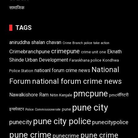
सामाजिक
TAGS
aniruddha shalan chavan
Crime Branch police take action
crimepune
Crimebranchpune
Eknath
crime unit one
Shinde Urban Development
Faraskhana police
Kondhwa
National
natioanl forum crime news
Police Station
Forum
national forum crime news
pmcpune
Nawalkishore Ram
Nitin Kenjale
pmcसॅनिटरी
pune city
इन्सपेक्टर
pune
Police Commissionerate
pune city police
punecity
punecitypolice
pune crime
pune crime
punecrime