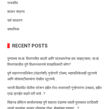
राजकीय
शासन यंत्रणा
सर्व साधारण
सामाजिक
RECENT POSTS
पुण्याच्या सा.बां. विभागातील बदली आणि पदस्थापनेचा वाद चव्हाट्यावर, सा.बां.
विभागाकडील पुणे विधानभवनाचे शाखाधिकारी कोण?
पुणे महानगरपालिकेत (पांढरपेशी) गुन्हेगारी टोळ्या, महापालिकेलाही लुटायचे
आणि सोसायटीवाल्यांना देखील लुटायचे…
भारती विद्यापीठ पोलीस स्टेशन हद्दीत रोज-मध्यरात्री गुन्हेगारांना उच्छाद, हद्दीत
एवढं क्राईम वाढते तरी कसे…?
सिंहगड क्षेत्रिय कार्यालयासह पुणे शहरात दंडाच्या पावती पुस्तकात दरदिवशी
लाखो रूपयांचा अपहार,लोण्याचा गोळा, बोक्यांच्या घश्यात… ?