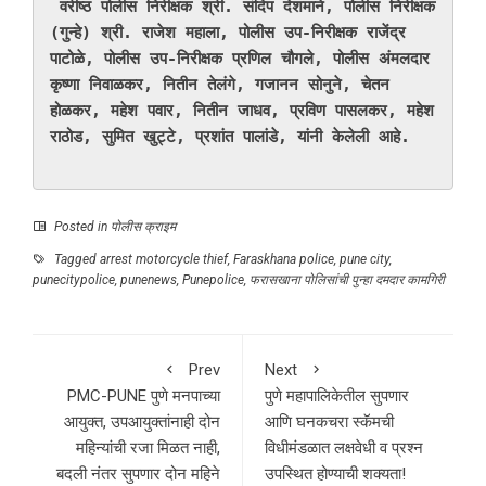
वरीष्ठ पोलीस निरीक्षक श्री. संदिप देशमाने, पोलीस निरीक्षक 
(गुन्हे) श्री. राजेश महाला, पोलीस उप-निरीक्षक राजेंद्र 
पाटोळे, पोलीस उप-निरीक्षक प्रणिल चौगले, पोलीस अंमलदार 
कृष्णा निवाळकर, नितीन तेलंगे, गजानन सोनुने, चेतन 
होळकर, महेश पवार, नितीन जाधव, प्रविण पासलकर, महेश 
राठोड, सुमित खुट्टे, प्रशांत पालांडे, यांनी केलेली आहे.
Posted in
पोलीस क्राइम
Tagged
arrest motorcycle thief
,
Faraskhana police
,
pune city
,
punecitypolice
,
punenews
,
Punepolice
,
फरासखाना पोलिसांची पुन्हा दमदार कामगिरी
Prev
Next
PMC-PUNE पुणे मनपाच्या
पुणे महापालिकेतील सुपणार
आयुक्त, उपआयुक्तांनाही दोन
आणि घनकचरा स्कॅमची
महिन्यांची रजा मिळत नाही,
विधीमंडळात लक्षवेधी व प्रश्न
बदली नंतर सुपणार दोन महिने
उपस्थित होण्याची शक्यता!