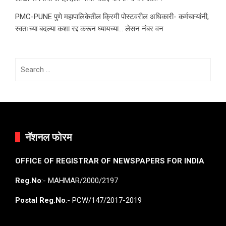
PMC-PUNE पुणे महापालिकेतील क्रिमी पोस्टवरील अधिकारी- कर्मचाऱ्यांनी,
स्वतःच्या बदल्या कशा रद्द करून घ्यायच्या… लेसन नंबर वन
Search
for:
नॅशनल फोरम
OFFICE OF REGISTRAR OF NEWSPAPERS FOR INDIA
Reg.No
:- MAHMAR/2000/2197
Postal Reg.No
:- PCW/147/2017-2019