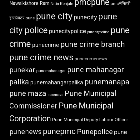
pmcpune
Nawalkishore Ram
Nitin Kenjale
pmcसॅनिटरी
pune city
pune
punecity
इन्सपेक्टर
pune
city police
pune
punecitypolice
punecitypoliice
crime
pune crime branch
punecrime
pune crime news
punecrimenews
punekar
pune mahanagar
punemahanagar
punemanapa
palika
punemahangarpalika
pune maza
Pune Municipal
punemaza
Pune Municipal
Commissioner
Corporation
Pune Municipal Deputy Labour Officer
punepmc
punenews
Punepolice
pune