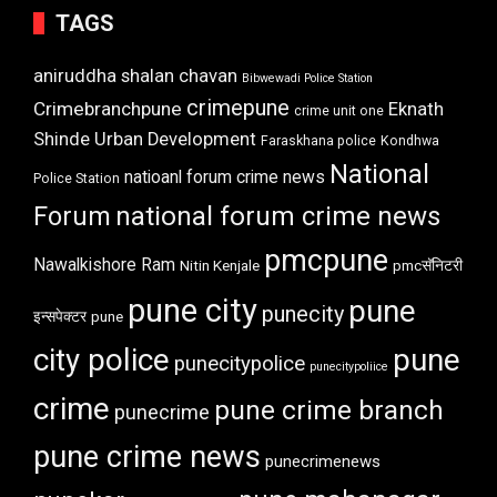
TAGS
aniruddha shalan chavan
Bibwewadi Police Station
crimepune
Crimebranchpune
Eknath
crime unit one
Shinde Urban Development
Faraskhana police
Kondhwa
National
natioanl forum crime news
Police Station
Forum
national forum crime news
pmcpune
Nawalkishore Ram
Nitin Kenjale
pmcसॅनिटरी
pune city
pune
punecity
इन्सपेक्टर
pune
city police
pune
punecitypolice
punecitypoliice
crime
pune crime branch
punecrime
pune crime news
punecrimenews