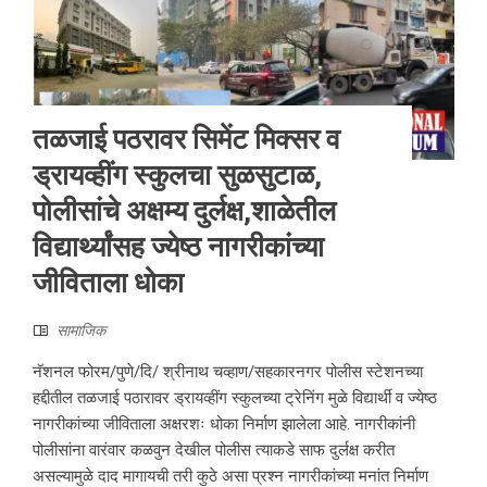
तळजाई पठरावर सिमेंट मिक्सर व
ड्रायव्हींग स्कुलचा सुळसुटाळ,
पोलीसांचे अक्षम्य दुर्लक्ष,शाळेतील
विद्यार्थ्यांसह ज्येष्ठ नागरीकांच्या
जीविताला धोका
सामाजिक
नॅशनल फोरम/पुणे/दि/ श्रीनाथ चव्हाण/सहकारनगर पोलीस स्टेशनच्या
हद्दीतील तळजाई पठारावर ड्रायव्हींग स्कुलच्या ट्रेनिंग मुळे विद्यार्थी व ज्येष्ठ
नागरीकांच्या जीविताला अक्षरशः धोका निर्माण झालेला आहे. नागरीकांनी
पोलीसांना वारंवार कळवुन देखील पोलीस त्याकडे साफ दुर्लक्ष करीत
असल्यामुळे दाद मागायची तरी कुठे असा प्रश्न नागरीकांच्या मनांत निर्माण