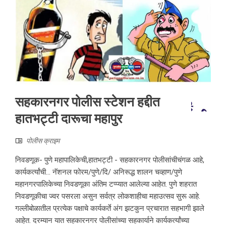
सहकारनगर पोलीस स्टेशन हद्दीत
हातभट्टी दारूचा महापुर
पोलीस क्राइम
निवडणूक- पुणे महापालिकेची,हातभट्टी - सहकारनगर पोलीसांचीचंगळ आहे,
कार्यकर्त्यांची… नॅशनल फोरम/पुणे/दि/ अनिरूद्ध शालन चव्हाण/पुणे
महानगरपालिकेच्या निवडणूका अंतिम टप्प्यात आलेल्या आहेत. पुणे शहरात
निवडणूकीचा ज्वर पसरला असुन सर्वत्र लोकशाहीचा महाउत्सव सुरू आहे.
गल्लीबोळातील प्रत्येक पक्षाचे कार्यकर्ते अंग झटकुन प्रचारात सहभागी झाले
आहेत. दरम्यान यात सहकारनगर पोलीसांच्या सहकार्याने कार्यकर्त्यांच्या