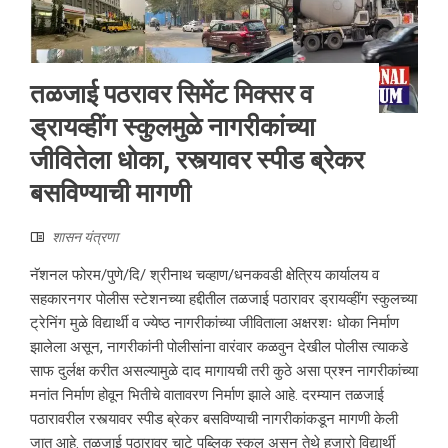
तळजाई पठरावर सिमेंट मिक्सर व
ड्रायव्हींग स्कुलमुळे नागरीकांच्या
जीवितेला धोका, रस्त्यावर स्पीड ब्रेकर
बसविण्याची मागणी
शासन यंत्रणा
नॅशनल फोरम/पुणे/दि/ श्रीनाथ चव्हाण/धनकवडी क्षेत्रिय कार्यालय व
सहकारनगर पोलीस स्टेशनच्या हद्दीतील तळजाई पठारावर ड्रायव्हींग स्कुलच्या
ट्रेनिंग मुळे विद्यार्थी व ज्येष्ठ नागरीकांच्या जीविताला अक्षरशः धोका निर्माण
झालेला असून, नागरीकांनी पोलीसांना वारंवार कळवुन देखील पोलीस त्याकडे
साफ दुर्लक्ष करीत असल्यामुळे दाद मागायची तरी कुठे असा प्रश्न नागरीकांच्या
मनांत निर्माण होवून भितीचे वातावरण निर्माण झाले आहे. दरम्यान तळजाई
पठारावरील रस्त्यावर स्पीड ब्रेकर बसविण्याची नागरीकांकडून मागणी केली
जात आहे. तळजाई पठारावर चाटे पब्लिक स्कुल असुन तेथे हजारो विद्यार्थी