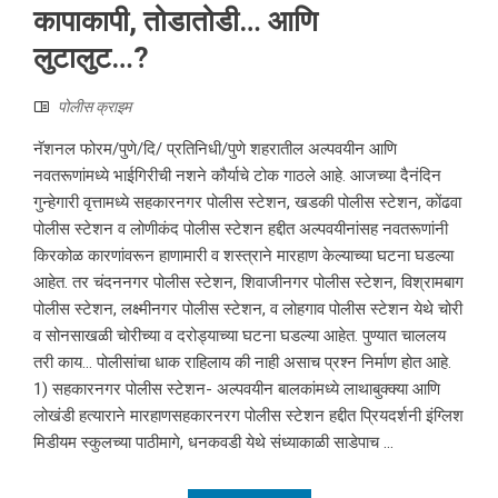
कापाकापी, तोडातोडी… आणि
लुटालुट…?
पोलीस क्राइम
नॅशनल फोरम/पुणे/दि/ प्रतिनिधी/पुणे शहरातील अल्पवयीन आणि
नवतरूणांमध्ये भाईगिरीची नशने कौर्याचे टोक गाठले आहे. आजच्या दैनंदिन
गुन्हेगारी वृत्तामध्ये सहकारनगर पोलीस स्टेशन, खडकी पोलीस स्टेशन, कोंढवा
पोलीस स्टेशन व लोणीकंद पोलीस स्टेशन हद्दीत अल्पवयीनांसह नवतरूणांनी
किरकोळ कारणांवरून हाणामारी व शस्त्राने मारहाण केल्याच्या घटना घडल्या
आहेत. तर चंदननगर पोलीस स्टेशन, शिवाजीनगर पोलीस स्टेशन, विश्रामबाग
पोलीस स्टेशन, लक्ष्मीनगर पोलीस स्टेशन, व लोहगाव पोलीस स्टेशन येथे चोरी
व सोनसाखळी चोरीच्या व दरोड्याच्या घटना घडल्या आहेत. पुण्यात चाललय
तरी काय… पोलीसांचा धाक राहिलाय की नाही असाच प्रश्न निर्माण होत आहे.
1) सहकारनगर पोलीस स्टेशन- अल्पवयीन बालकांमध्ये लाथाबुक्क्या आणि
लोखंडी हत्याराने मारहाणसहकारनरग पोलीस स्टेशन हद्दीत प्रियदर्शनी इंग्लिश
मिडीयम स्कुलच्या पाठीमागे, धनकवडी येथे संध्याकाळी साडेपाच ...