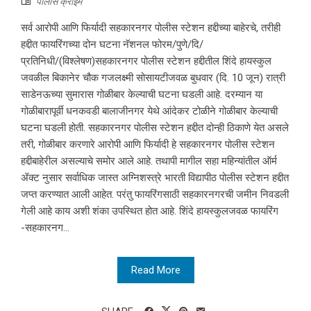
पोलीस क्राइम
सर्व आरोपी आणि फिर्यादी सहकारनगर पोलीस स्टेशन हद्दीच्या बाहेरचे, तरीही
हद्दीत फायरिंगच्या दोन घटना नॅशनल फोरम/पुणे/दि/
प्रतिनिधी/(विश्लेषण)सहकारनगर पोलीस स्टेशन हद्दीतील शिंदे हायस्कुल
जवळील बिकानेर चौक गजलक्ष्मी सोसायटीजवळ बुधवार (दि. 10 जून) रात्री
साडेनऊच्या सुमारास गोळीबार केल्याची घटना घडली आहे. दरम्यान या
गोळीबारापूर्वी धनकवडी बालाजीनगर येथे आंदेकर टोळीने गोळीबार केल्याची
घटना घडली होती. सहकारनगर पोलीस स्टेशन हद्दीत दोन्ही ठिकाणे येत असले
तरी, गोळीबार करणारे आरोपी आणि फिर्यादी हे सहकारनगर पोलीस स्टेशन
हद्दीबाहेरील असल्याचे समोर आले आहे. तथापी मागील सहा महिन्यांतील ऑर्म
ॲक्ट नुसार सर्वाधिक जास्त अग्निशस्त्रे भारती विद्यापीठ पोलीस स्टेशन हद्दीत
जप्त करण्यात आली आहेत. परंतु फायरिंगसाठी सहकारनगरची जमीन निवडली
गेली आहे काय अशी शंका उपस्थित होत आहे. शिंदे हायस्कुलजवळ फायरिंग
-सहकारनग...
Read More