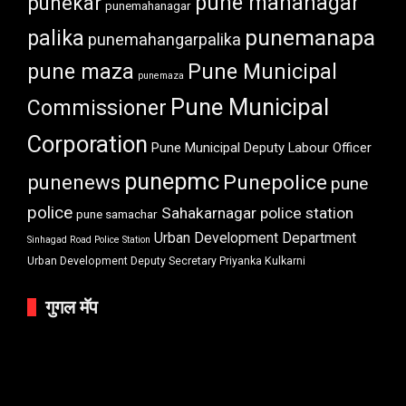
punekar
pune mahanagar
punemahanagar
punemanapa
palika
punemahangarpalika
pune maza
Pune Municipal
punemaza
Pune Municipal
Commissioner
Corporation
Pune Municipal Deputy Labour Officer
punepmc
punenews
Punepolice
pune
police
Sahakarnagar police station
pune samachar
Urban Development Department
Sinhagad Road Police Station
Urban Development Deputy Secretary Priyanka Kulkarni
गुगल मॅप