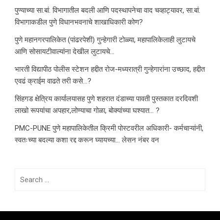
पुण्याच्या सा.बां. विभागातील बदली आणि पदस्थापनेचा वाद चव्हाट्यावर, सा.बां.
विभागाकडील पुणे विधानभवनाचे शाखाधिकारी कोण?
पुणे महानगरपालिकेत (पांढरपेशी) गुन्हेगारी टोळ्या, महापालिकेलाही लुटायचे
आणि सोसायटीवाल्यांना देखील लुटायचे…
भारती विद्यापीठ पोलीस स्टेशन हद्दीत रोज-मध्यरात्री गुन्हेगारांना उच्छाद, हद्दीत
एवढं क्राईम वाढते तरी कसे…?
सिंहगड क्षेत्रिय कार्यालयासह पुणे शहरात दंडाच्या पावती पुस्तकात दरदिवशी
लाखो रूपयांचा अपहार,लोण्याचा गोळा, बोक्यांच्या घश्यात… ?
PMC-PUNE पुणे महापालिकेतील क्रिमी पोस्टवरील अधिकारी- कर्मचाऱ्यांनी,
स्वतःच्या बदल्या कशा रद्द करून घ्यायच्या… लेसन नंबर वन
Search
for: