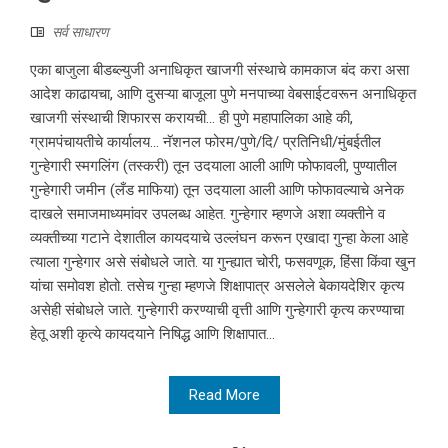
सर्व साधारण
एका बाजुला बीडब्ल्युजी अनाधिकृत खाजगी संस्थाचे कामकाज बंद करा असा
आदेश काढायचा, आणि दुसऱ्या बाजूला पुणे मनपाच्या वेबसाईटवरून अनाधिकृत
खाजगी संस्थाची शिफारस करायची… ही पुणे महापालिका आहे की,
ग्रामपंचायतीचे कार्यालय… नॅशनल फोरम/पुणे/दि/ प्रतिनिधी/मुंबईतील
गुन्हेगारी स्मगलिंग (तस्करी) तून उदयाला आली आणि फोफावली, पुण्यातील
गुन्हेगारी जमीन (लँड माफिया) तून उदयाला आली आणि फोफावल्याचे अनेक
दाखले समाजमाध्यमांवर उपलब्ध आहेत. गुन्हेगार म्हणजे अशा व्यक्तीने व
व्यक्तीच्या गटाने देशातील कायदयाचे उल्लंघन करून एखादा गुन्हा केला आहे
त्याला गुन्हेगार असे संबोधले जाते. या गुन्ह्यात चोरी, फसवणूक, हिंसा किंवा खुन
यांचा समोवश होतो. तसेच गुन्हा म्हणजे शिक्षापात्र असलेले बेकायदेशिर कृत्य
असेही संबोधले जाते. गुन्हेगारी करण्याची वृत्ती आणि गुन्हेगारी कृत्य करण्याचा
हेतू अशी कृत्ये कायदयाने निषिद्ध आणि शिक्षापात...
Read More