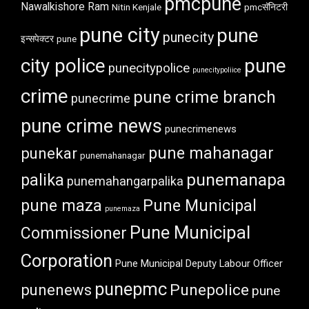
pmcpune
Nawalkishore Ram
Nitin Kenjale
pmcसॅनिटरी
pune city
pune
punecity
इन्सपेक्टर
pune
city police
pune
punecitypolice
punecitypoliice
crime
pune crime branch
punecrime
pune crime news
punecrimenews
punekar
pune mahanagar
punemahanagar
punemanapa
palika
punemahangarpalika
pune maza
Pune Municipal
punemaza
Pune Municipal
Commissioner
Corporation
Pune Municipal Deputy Labour Officer
punepmc
punenews
Punepolice
pune