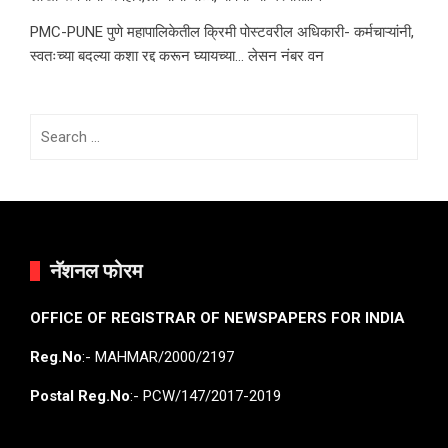
PMC-PUNE पुणे महापालिकेतील क्रिमी पोस्टवरील अधिकारी- कर्मचाऱ्यांनी,
स्वतःच्या बदल्या कशा रद्द करून घ्यायच्या… लेसन नंबर वन
Search
for:
नॅशनल फोरम
OFFICE OF REGISTRAR OF NEWSPAPERS FOR INDIA
Reg.No
:- MAHMAR/2000/2197
Postal Reg.No
:- PCW/147/2017-2019