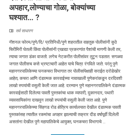
अपहार,लोण्याचा गोळा, बोक्यांच्या
घश्यात… ?
सर्व साधारण
नॅशनल फोरम/पुणे/दि/ प्रतिनिधी/पुणे शहरातील वाहतुक पोलीसांनी कुठे
चिरीमिरी घेतली किंवा पोलीसांनी एखाद्या प्रकरणांत पैशांची मागणी केली तर,
त्याचा जगात डंका वाजतो. लगेच नेटकरीत पोलीसांवर तुटून पडतात. सगळ्या
जगात पोलीसच कसे भ्रष्टाचारी आहेत याचे चित्र रंगविले जाते. परंतु पुणे
महानगरपालिकेच्या घनकचरा विभागात तर पोलीसांपेक्षाही सराईत दरोडेखोर
आहेत, कचरा आणि दंडात्मक कारवाईच्या नावाखाली पुणेकरांकडून दरदिवशी
लाखो रुपयांची वसुली केली जात आहे. दरम्यान पुणे महानगरपालिकेने दंडात्मक
कारवाईसाठी दिलेल्या पावती पुस्तकांचा धाक व्यापारी, दुकानदार, पथारी
व्यावसायिकांना दाखवुन लाखो रुपयांची वसुली केली जात आहे. पुणे
महानगरपालिकेच्या सिंहगड रोड क्षेत्रिय कार्यालयात देखील दंडात्मक पावती
पुस्तकांसह त्यातील रकमांचा अपहार झाल्याची तक्रार दीड वर्षापूर्वी दिलेली
असतांना देखील पुणे महापालिकेचे आयुक्त, घनकचरा विभागाचे ...