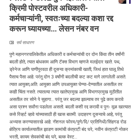
क्रिमी पोस्टवरील अधिकारी-
कर्मचाऱ्यांनी, स्वतःच्या बदल्या कशा रद्द
करून घ्यायच्या… लेसन नंबर वन
सर्व साधारण
पुणे महानगरपालिकेतील अधिकारी व कर्मचाऱ्यांची दर दोन किंवा तीन वर्षांनी
बदली होते, त्यात बांधकाम आणि टॅक्स विभाग म्हणजे मलईदार खाते. पथ,
ड्रेनेज आणि पाणीपुरवठा ही दुसऱ्या क्रमांकाची खाती, जिथं हात घालू तिथे
पैसाच पैसा आहे. परंतु दोन 3 वर्षांनी बदलीची कट कट मागे लागलेली असते.
त्यात आयुक्त,अति. आयुक्त आणि उपआयुक्त घेण्या-देण्यातील असतील तर
काही चिंता नसते. त्यातल्या त्यात खातेप्रमुख आणि विभागप्रमुख मुठीतील
असतील तर सोने पे सुहागा… परंतु जर बदल्या झाल्याच तर पुढे काय करावे
असा प्रश्न सर्वांना पडलेला असतो. बदली कशी रद्द करावी व पुनः मूळ खात्यात
कसे रिव्हर्ट व्हावे यांच्यासाठी ही खास बातमी. उदाहरण दुसऱ्याचे आहे, परंतु
अभ्यास करण्यासारखे आहे. नॅशनल फोरम/पुणे/दि/ प्रतिनिधी/सिंहगड रोड
क्षेत्रिय कार्यालयातील झाडण कामांची कंत्राटी बंद घरे, नवीन कंत्राटी नोकर
भरती, कायम सेवकांची बंद घरे, बल्क वेस्ट...