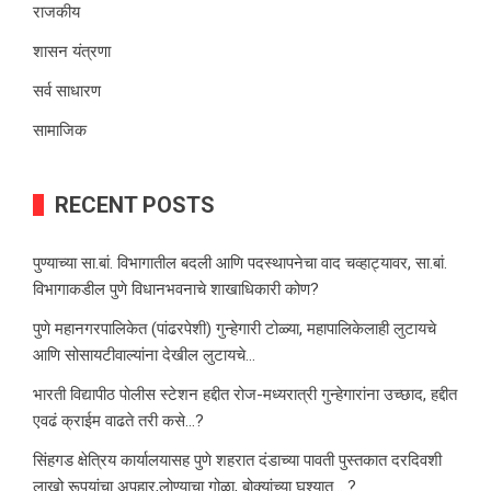
राजकीय
शासन यंत्रणा
सर्व साधारण
सामाजिक
RECENT POSTS
पुण्याच्या सा.बां. विभागातील बदली आणि पदस्थापनेचा वाद चव्हाट्यावर, सा.बां.
विभागाकडील पुणे विधानभवनाचे शाखाधिकारी कोण?
पुणे महानगरपालिकेत (पांढरपेशी) गुन्हेगारी टोळ्या, महापालिकेलाही लुटायचे
आणि सोसायटीवाल्यांना देखील लुटायचे…
भारती विद्यापीठ पोलीस स्टेशन हद्दीत रोज-मध्यरात्री गुन्हेगारांना उच्छाद, हद्दीत
एवढं क्राईम वाढते तरी कसे…?
सिंहगड क्षेत्रिय कार्यालयासह पुणे शहरात दंडाच्या पावती पुस्तकात दरदिवशी
लाखो रूपयांचा अपहार,लोण्याचा गोळा, बोक्यांच्या घश्यात… ?