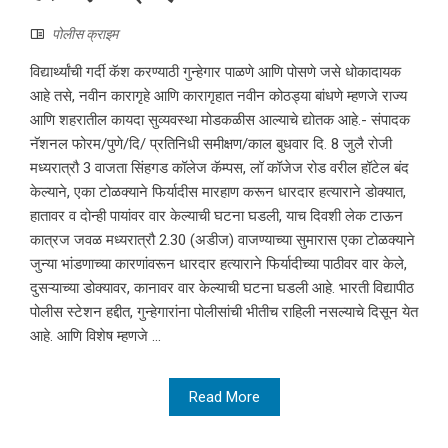
पोलीस क्राइम
विद्यार्थ्यांची गर्दी कॅश करण्याठी गुन्हेगार पाळणे आणि पोसणे जसे धोकादायक
आहे तसे, नवीन कारागृहे आणि कारागृहात नवीन कोठड्या बांधणे म्हणजे राज्य
आणि शहरातील कायदा सुव्यवस्था मोडकळीस आल्याचे द्योतक आहे.- संपादक
नॅशनल फोरम/पुणे/दि/ प्रतिनिधी समीक्षण/काल बुधवार दि. 8 जुलै रोजी
मध्यरात्रौ 3 वाजता सिंहगड कॉलेज कॅम्पस, लॉ कॉजेज रोड वरील हॉटेल बंद
केल्याने, एका टोळक्याने फिर्यादीस मारहाण करून धारदार हत्याराने डोक्यात,
हातावर व दोन्ही पायांवर वार केल्याची घटना घडली, याच दिवशी लेक टाऊन
कात्रज जवळ मध्यरात्रौ 2.30 (अडीज) वाजण्याच्या सुमारास एका टोळक्याने
जुन्या भांडणाच्या कारणांवरून धारदार हत्याराने फिर्यादीच्या पाठीवर वार केले,
दुसऱ्याच्या डोक्यावर, कानावर वार केल्याची घटना घडली आहे. भारती विद्यापीठ
पोलीस स्टेशन हद्दीत, गुन्हेगारांना पोलीसांची भीतीच राहिली नसल्याचे दिसून येत
आहे. आणि विशेष म्हणजे ...
Read More