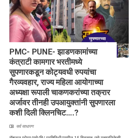
PMC- PUNE- झाडणकामांच्या
कंत्राटी कामगार भरतीमध्ये
सुपणारकडून कोट्यवधी रुपयांचा
गैरव्यवहार, राज्य महिला आयोगाच्या
अध्यक्षा रूपाली चाकणकरांच्या तक्रार
अर्जावर तीनही उपआयुक्तांनी सुपणारला
कशी दिली क्लिनचिट….?
सर्व साधारण
नॅशनल फोरम/पुणे/दि/ प्रतिनिधी/मागील 15 दिवसात, पुणे महापालिकेची