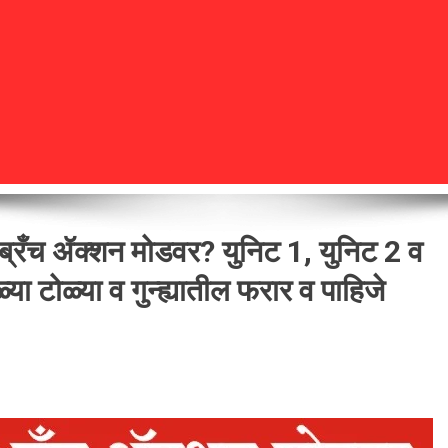
्रँच ॲक्शन मोडवर? युनिट 1, युनिट 2 व
या टोळ्या व गुन्ह्यातील फरार व पाहिजे