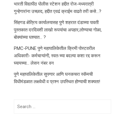
भारती विद्यापीठ पोलीस स्टेशन हद्दीत रोज-मध्यरात्री
गुन्हेगारांना उच्छाद, हद्दीत एवढं क्राईम वाढते तरी कसे…?
सिंहगड क्षेत्रिय कार्यालयासह पुणे शहरात दंडाच्या पावती
पुस्तकात दरदिवशी लाखो रूपयांचा अपहार,लोण्याचा गोळा,
बोक्यांच्या घश्यात… ?
PMC-PUNE पुणे महापालिकेतील क्रिमी पोस्टवरील
अधिकारी- कर्मचाऱ्यांनी, स्वतःच्या बदल्या कशा रद्द करून
घ्यायच्या… लेसन नंबर वन
पुणे महापालिकेतील सुपणार आणि घनकचरा स्कॅमची
विधीमंडळात लक्षवेधी व प्रश्न उपस्थित होण्याची शक्यता!
Search
for: