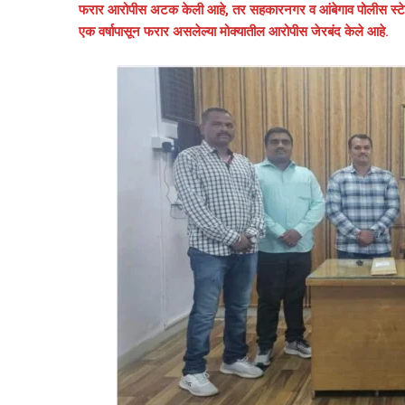
फरार आरोपीस अटक केली आहे, तर सहकारनगर व आंबेगाव पोलीस स्टेशन
एक वर्षापासून फरार असलेल्या मोक्यातील आरोपीस जेरबंद केले आहे.