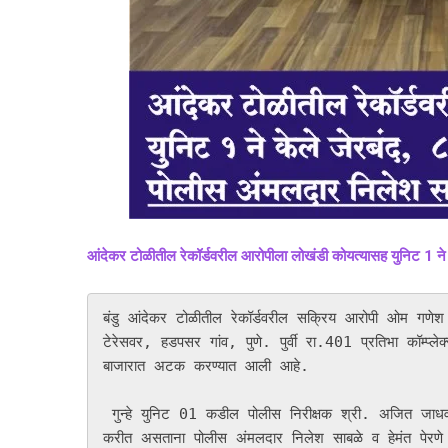
आंदेकर टोळीतील रेकॉर्डवरील आरोपीला लोखंडी कोयत्यासह युनिट 1 ने क
बंडु आंदेकर टोळीतील रेकॉर्डवरील सक्रिय आरोपी ओम गण
टेरेसवर, हडपसर गांव, पुणे. पुर्वी रा.401 प्रतिभा कॉम्प्
बाजारात अटक करण्यात आली आहे. 

 गुन्हे युनिट 01 कडील पोलीस निरीक्षक श्री. अजित जाधव, पो.उप-नि. राहुल मखरे व पोलीस अंमलदार असे हद्दीमध्ये पेट्रोलिंग 
करीत असताना पोलीस अंमलदार निलेश साबळे व हेमंत पेरणे या