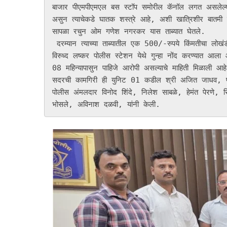
बाजार पीएमपीएमएल बस स्टॉप समोरील कॅनॉल लगत असलेल्या
असुन त्याचेकडे घातक शस्त्रे आहे, अशी खात्रिशीर बातमी 
सापळा रचुन ओम गणेश नगरकर यास ताब्यात घेतले.

 दरम्यान त्याच्या ताब्यातील एक 500/-रुपये किंमतीचा लोखंडी कोयता व एक पाच हजार रुपये किंमतीचा मोबाईल मिळुन आल्याने त्याचे 
विरुध्द लष्कर पोलीस स्टेशन येथे गुन्हा नोंद करण्यात आला
08 महिन्यापासुन पाहिजे आरोपी असल्याचे माहिती मिळाली 
सदरची कामगिरी ही युनिट 01 कडील श्री अजित जाधव, पोलीस 
पोलीस अंमलदार विनोद शिंदे, निलेश साबळे, हेमंत पेरणे, सि
भोसले, अविनाश दळवी, यांनी केली.