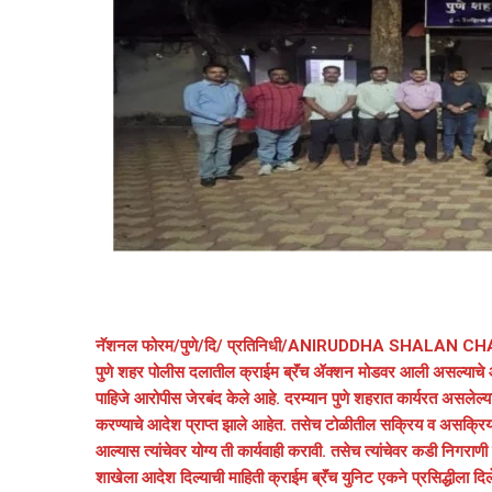
नॅशनल फोरम/पुणे/दि/ प्रतिनिधी/ANIRUDDHA SHALAN C
पुणे शहर पोलीस दलातील क्राईम ब्रॅंच ॲक्शन मोडवर आली असल्याचे 
पाहिजे आरोपीस जेरबंद केले आहे. दरम्यान पुणे शहरात कार्यरत असलेल्या ग
करण्याचे आदेश प्राप्त झाले आहेत. तसेच टोळीतील सक्रिय व असक्रिय
आल्यास त्यांचेवर योग्य ती कार्यवाही करावी. तसेच त्यांचेवर कडी निगराणी 
शाखेला आदेश दिल्याची माहिती क्राईम ब्रॅंच युनिट एकने प्रसिद्धीला दिल