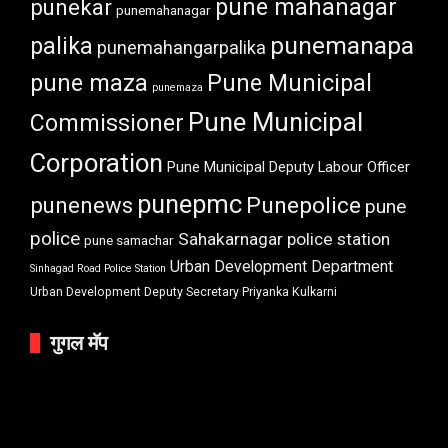
punekar
pune mahanagar
punemahanagar
punemanapa
palika
punemahangarpalika
pune maza
Pune Municipal
punemaza
Pune Municipal
Commissioner
Corporation
Pune Municipal Deputy Labour Officer
punepmc
punenews
Punepolice
pune
police
Sahakarnagar police station
pune samachar
Urban Development Department
Sinhagad Road Police Station
Urban Development Deputy Secretary Priyanka Kulkarni
गुगल मॅप