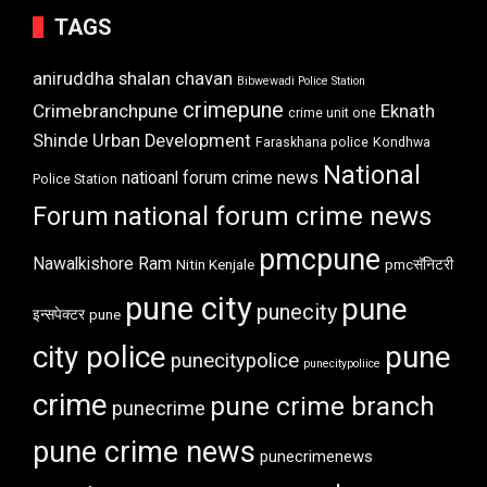
TAGS
aniruddha shalan chavan
Bibwewadi Police Station
crimepune
Crimebranchpune
Eknath
crime unit one
Shinde Urban Development
Faraskhana police
Kondhwa
National
natioanl forum crime news
Police Station
Forum
national forum crime news
pmcpune
Nawalkishore Ram
Nitin Kenjale
pmcसॅनिटरी
pune city
pune
punecity
इन्सपेक्टर
pune
city police
pune
punecitypolice
punecitypoliice
crime
pune crime branch
punecrime
pune crime news
punecrimenews