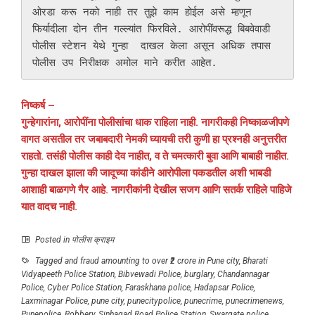
ओरडा करू नको नाही तर तुझे काम होईल असे म्हणून 
फिर्यादीला दोन तीन गल्ल्यांत फिरविले. आरोपींवरूद्ध बिबवेवाडी 
पोलीस स्टेशन येथे गुन्हा  दाखल केला असून अधिक तपास 
पोलीस उप निरीक्षक अमोल माने करीत आहेत. 
निष्कर्ष –
गुन्हेगारांना, आरोपींना पोलीसांचा धाक राहिला नाही. नागरीकही निष्काळजीपणे
वागत असतील तर जबाबदारी नेमकी घ्यायची तरी कुणी हा प्रश्नही अनुत्तरीत
राहतो. तसंही पोलीस काही देव नाहीत, व ते चमत्कारी बुवा आणि बाबाही नाहीत.
गुन्हा दाखल झाला की जादूच्या कांडीने आरोपीला पकडतील अशी भाबडी
आशाही बाळगणे गैर आहे. नागरीकांनी देखील सजग आणि सतर्क राहिले पाहिजे
यात वादच नाही.
Posted in
पोलीस क्राइम
Tagged
and fraud amounting to over ₹2 crore in Pune city
,
Bharati
Vidyapeeth Police Station
,
Bibvewadi Police
,
burglary
,
Chandannagar
Police
,
Cyber ​​Police Station
,
Faraskhana police
,
Hadapsar Police
,
Laxminagar Police
,
pune city
,
punecitypolice
,
punecrime
,
punecrimenews
,
Punepolice
,
Robbery
,
Sinhagad Road Police Station
,
Swargate police
,