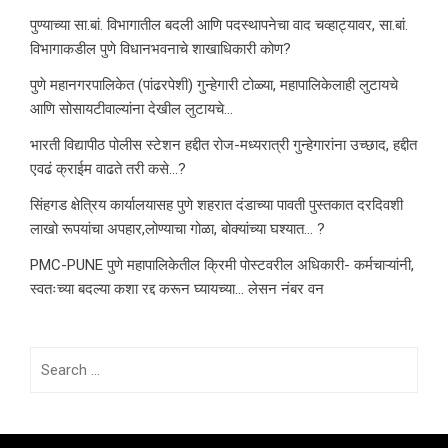
पुण्याच्या सा.बां. विभागातील बदली आणि पदस्थापनेचा वाद चव्हाट्यावर, सा.बां.
विभागाकडील पुणे विधानभवनाचे शाखाधिकारी कोण?
पुणे महानगरपालिकेत (पांढरपेशी) गुन्हेगारी टोळ्या, महापालिकेलाही लुटायचे
आणि सोसायटीवाल्यांना देखील लुटायचे…
भारती विद्यापीठ पोलीस स्टेशन हद्दीत रोज-मध्यरात्री गुन्हेगारांना उच्छाद, हद्दीत
एवढं क्राईम वाढते तरी कसे…?
सिंहगड क्षेत्रिय कार्यालयासह पुणे शहरात दंडाच्या पावती पुस्तकात दरदिवशी
लाखो रूपयांचा अपहार,लोण्याचा गोळा, बोक्यांच्या घश्यात… ?
PMC-PUNE पुणे महापालिकेतील क्रिमी पोस्टवरील अधिकारी- कर्मचाऱ्यांनी,
स्वतःच्या बदल्या कशा रद्द करून घ्यायच्या… लेसन नंबर वन
Search
for: