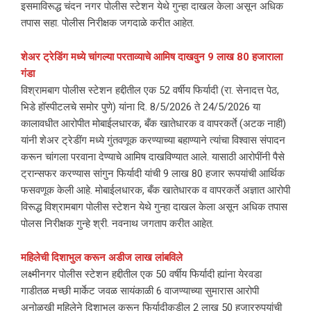
इसमाविरूद्ध चंदन नगर पोलीस स्टेशन येथे गुन्हा दाखल केला असून अधिक
तपास सहा. पोलीस निरीक्षक जगदाळे करीत आहेत.
शेअर ट्रेडिंग मध्ये चांगल्या परताव्याचे आमिष दाखवुन 9 लाख 80 हजाराला
गंडा
विश्रामबाग पोलीस स्टेशन हद्दीतील एक 52 वर्षीय फिर्यादी (रा. सेनादत्त पेठ,
भिडे हॉस्पीटलचे समोर पुणे) यांना दि. 8/5/2026 ते 24/5/2026 या
कालावधीत आरोपीत मोबाईलधारक, बँक खातेधारक व वापरकर्ते (अटक नाही)
यांनी शेअर ट्रेडींग मध्ये गुंतवणूक करण्याच्या बहाण्याने त्यांचा विश्वास संपादन
करून चांगला परवाना देण्याचे आमिष दाखविण्यात आले. यासाठी आरोपींनी पैसे
ट्रान्सफर करण्यास सांगुन फिर्यादी यांची 9 लाख 80 हजार रूपयांची आर्थिक
फसवणूक केली आहे. मोबाईलधारक, बँक खातेधारक व वापरकर्ते अज्ञात आरोपी
विरूद्ध विश्रामबाग पोलीस स्टेशन येथे गुन्हा दाखल केला असून अधिक तपास
पोलस निरीक्षक गुन्हे श्री. नवनाथ जगताप करीत आहेत.
महिलेची दिशाभुल करून अडीज लाख लांबविले
लक्ष्मीनगर पोलीस स्टेशन हद्दीतील एक 50 वर्षीय फिर्यादी ह्यांना येरवडा
गाडीतळ मच्छी मार्केट जवळ सायंकाळी 6 वाजण्याच्या सुमारास आरोपी
अनोळखी महिलेने दिशाभुल करून फिर्यादीकडील 2 लाख 50 हजाररुपयांची