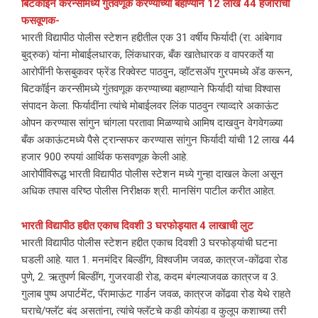
बिटकॉईन करन्सीमध्ये गुंतवणूक करण्याच्या बहाण्याने 12 लाख 44 हजारांची
फसवूणक-
भारती विद्यापीठ पोलीस स्टेशन हद्दीतील एक 31 वर्षीय फिर्यादी (रा. आंबेगाव
बुद्रुक) यांना मोबाईलधारक, लिंकधारक, बँक खातेधारक व वापरकर्ते या
आरोपींनी फेसबुकवर फ्रेंड रिक्वेस्ट पाठवुन, व्हॉटसॲप गु्रपमध्ये ॲड करून,
बिटकॉईन करन्सीमध्ये गुंतवणूक करण्याच्या बहाण्याने फिर्यादी यांचा विश्वास
संपादन केला. फिर्यादींना त्यांचे मोबाईलवर लिंक पाठवुन त्याव्दारे अकाऊंट
ओपन करण्यास सांगुन चांगला परतावा मिळण्याचे आमिष दाखवुन वेगवेगळ्या
बँक अकाऊंटमध्ये पैसे ट्रान्सफर करण्यास सांगुन फिर्यादी यांची 12 लाख 44
हजार 900 रुपयां आर्थिक फसवणूक केली आहे.
आरोपींविरूद्ध भारती विद्यापीठ पोलीस स्टेशन मध्ये गुन्हा दाखल केला असून
अधिक तपास वरिष्ठ पोलीस निरीक्षक श्री. मानसिंग पाटील करीत आहेत.
भारती विद्यापीठ हद्दीत एकाच दिवशी 3 घरफोड्यात 4 लाखाची लुट
भारती विद्यापीठ पोलीस स्टेशन हद्दीत एकाच दिवशी 3 घरफोड्यांची घटना
घडली आहे. यात 1. मनमंदिर बिल्डींग, विश्वजीम जवळ, कात्रज-कोंढवा रोड
पुणे, 2. ऋतुपर्ण बिल्डींग, गुजरवाडी रोड, कदम बंगल्याजवळ कात्रज व 3.
गुलाब पुष्प अपार्टमेंट, पॅरामाऊंट गार्डन जवळ, कात्रज कोंढवा रोड येथे राहते
घराचे/फ्लॅट बंद असतांना, त्यांचे फ्लॅटचे कडी कोयंडा व कुलूप कशाच्या तरी