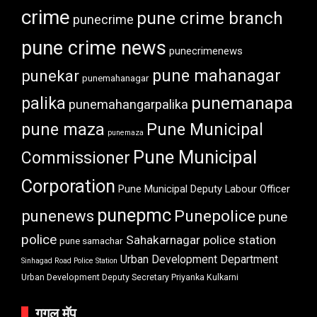
crime
pune crime branch
punecrime
pune crime news
punecrimenews
punekar
pune mahanagar
punemahanagar
punemanapa
palika
punemahangarpalika
pune maza
Pune Municipal
punemaza
Pune Municipal
Commissioner
Corporation
Pune Municipal Deputy Labour Officer
punepmc
punenews
Punepolice
pune
police
Sahakarnagar police station
pune samachar
Urban Development Department
Sinhagad Road Police Station
Urban Development Deputy Secretary Priyanka Kulkarni
गुगल मॅप