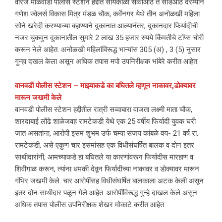
वारजे माळवाडी पोलीस स्टेशन हद्दीत सांयकाळी सव्वाआठ ते साडेआठ दरम्यान
गणेश ज्वेलर्स विकास मित्र मंडळ चौक, कर्वेनगर येथे तीन अनोळखी महिला
सोने खरेदी करण्याच्या बहाण्याने दुकानात आल्यानंतर, दुकानदार फिर्यादीची
नजर चुकवुन दुकानातील सुमारे 2 लाख 35 हजार रुपये किंमतीचे टॉप्स चोरी
करून नेले आहेत. अनोळखी महिलांविरूद्ध भान्यांस 305 (अ) , 3 (5) नुसार
गुन्हा दखल केला असून अधिक तपास मपो उपनिरीक्षक भांबेरे करीत आहेत.
वानवडी पोलीस स्टेशन – माझ्याकडे का बघितले म्हणून नाकावर,डोक्यावर
मारून जखमी केले
वानवडी पोलीस स्टेशन हद्दीतील रात्री सव्वाबारा वाजता लक्ष्मी माता चौक,
शारदाबाई लोंढे शाळेजवह रामटेकडी येथे एक 25 वर्षीय फिर्यादी युवक घरी
जात असतांना, आरोपी इसम शुभम उर्फ चम्या संजय कांबळे वय- 21 वर्ष रा.
रामटेकडी, असे एकुण चार इसमांसह एक विधीसंघर्षित बालक व दोन इतर
साथीदारांनी, आमच्याकडे हा बघितले या कारणांवरून फिर्यादीस मारहाण व
शिवीगाळ करून, त्यांना धमकी देवून फिर्यादीच्या नाकावर व डोक्यावर मारून
गंभिर जखमी केले. चार आरोपींसह विधीसंघर्षित बालकाला अटक केली असून
इतर दोन साथीदार पळून गेले आहेत. आरोपींविरूद्ध गुन्हे दाखल केले असून
अधिक तपास पोलीस उपनिरीक्षक शेखर मोकाटे करीत आहेत.