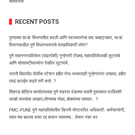
सामाजिक
RECENT POSTS
पुण्याच्या सा.बां. विभागातील बदली आणि पदस्थापनेचा वाद चव्हाट्यावर, सा.बां.
विभागाकडील पुणे विधानभवनाचे शाखाधिकारी कोण?
पुणे महानगरपालिकेत (पांढरपेशी) गुन्हेगारी टोळ्या, महापालिकेलाही लुटायचे
आणि सोसायटीवाल्यांना देखील लुटायचे…
भारती विद्यापीठ पोलीस स्टेशन हद्दीत रोज-मध्यरात्री गुन्हेगारांना उच्छाद, हद्दीत
एवढं क्राईम वाढते तरी कसे…?
सिंहगड क्षेत्रिय कार्यालयासह पुणे शहरात दंडाच्या पावती पुस्तकात दरदिवशी
लाखो रूपयांचा अपहार,लोण्याचा गोळा, बोक्यांच्या घश्यात… ?
PMC-PUNE पुणे महापालिकेतील क्रिमी पोस्टवरील अधिकारी- कर्मचाऱ्यांनी,
स्वतःच्या बदल्या कशा रद्द करून घ्यायच्या… लेसन नंबर वन