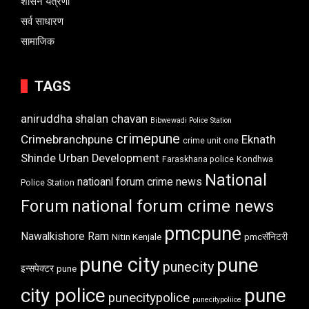
शासन यंत्रणा
सर्व साधारण
सामाजिक
TAGS
aniruddha shalan chavan
Bibwewadi Police Station
crimepune
Crimebranchpune
Eknath
crime unit one
Shinde Urban Development
Faraskhana police
Kondhwa
National
natioanl forum crime news
Police Station
Forum
national forum crime news
pmcpune
Nawalkishore Ram
Nitin Kenjale
pmcसॅनिटरी
pune city
pune
punecity
इन्सपेक्टर
pune
city police
pune
punecitypolice
punecitypoliice