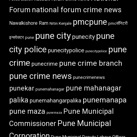
Forum
national forum crime news
pmcpune
Nawalkishore Ram
Nitin Kenjale
pmcसॅनिटरी
pune city
pune
punecity
इन्सपेक्टर
pune
city police
pune
punecitypolice
punecitypoliice
crime
pune crime branch
punecrime
pune crime news
punecrimenews
punekar
pune mahanagar
punemahanagar
punemanapa
palika
punemahangarpalika
pune maza
Pune Municipal
punemaza
Pune Municipal
Commissioner
Corporation