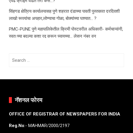
एवढं क्राईम वाढते तरी कसे…?
सिंहगड क्षेत्रिय कार्यालयासह पुणे शहरात दंडाच्या पावती पुस्तकात दरदिवशी
लाखो रूपयांचा अपहार,लोण्याचा गोळा, बोक्यांच्या घश्यात… ?
PMC-PUNE पुणे महापालिकेतील क्रिमी पोस्टवरील अधिकारी- कर्मचाऱ्यांनी,
स्वतःच्या बदल्या कशा रद्द करून घ्यायच्या… लेसन नंबर वन
Search
for:
नॅशनल फोरम
OFFICE OF REGISTRAR OF NEWSPAPERS FOR INDIA
Reg.No
:- MAHMAR/2000/2197