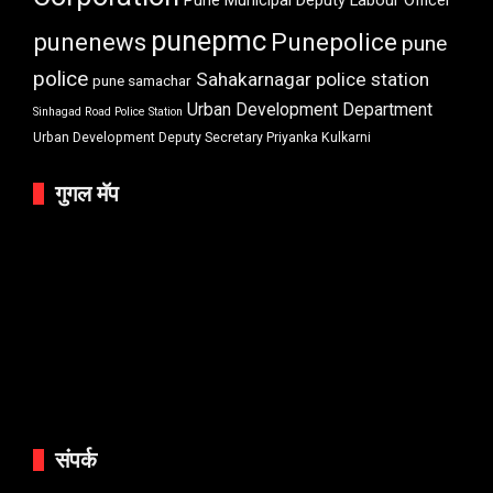
Pune Municipal Deputy Labour Officer
punepmc
punenews
Punepolice
pune
police
Sahakarnagar police station
pune samachar
Urban Development Department
Sinhagad Road Police Station
Urban Development Deputy Secretary Priyanka Kulkarni
गुगल मॅप
संपर्क