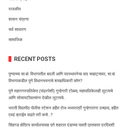
राजकीय
शासन यंत्रणा
सर्व साधारण
सामाजिक
RECENT POSTS
पुण्याच्या सा.बां. विभागातील बदली आणि पदस्थापनेचा वाद चव्हाट्यावर, सा.बां.
विभागाकडील पुणे विधानभवनाचे शाखाधिकारी कोण?
पुणे महानगरपालिकेत (पांढरपेशी) गुन्हेगारी टोळ्या, महापालिकेलाही लुटायचे
आणि सोसायटीवाल्यांना देखील लुटायचे…
भारती विद्यापीठ पोलीस स्टेशन हद्दीत रोज-मध्यरात्री गुन्हेगारांना उच्छाद, हद्दीत
एवढं क्राईम वाढते तरी कसे…?
सिंहगड क्षेत्रिय कार्यालयासह पुणे शहरात दंडाच्या पावती पुस्तकात दरदिवशी