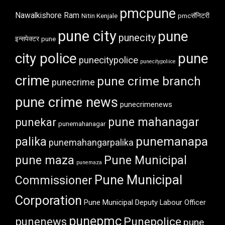
pmcpune
Nawalkishore Ram
Nitin Kenjale
pmcसॅनिटरी
pune city
pune
punecity
इन्सपेक्टर
pune
city police
pune
punecitypolice
punecitypoliice
crime
pune crime branch
punecrime
pune crime news
punecrimenews
punekar
pune mahanagar
punemahanagar
punemanapa
palika
punemahangarpalika
pune maza
Pune Municipal
punemaza
Pune Municipal
Commissioner
Corporation
Pune Municipal Deputy Labour Officer
punepmc
punenews
Punepolice
pune