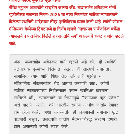
नॅशनल फोरम/पुणे/दि/ प्रतिनिधी/
वंचित बहुजन आघाडीचे राष्ट्रीय अध्यक्ष ॲड. बाळासाहेब आंबेडकर यांनी
युजीसीच्या समानता नियम-2026 या नव्या नियमांवर सर्वोच्च न्यायालयाने
दिलेल्या स्थगिती आदेशावर तीव्र प्रतिक्रिया व्यक्त केली आहे. त्यांनी सोशल
मीडियावर केलेल्या ट्विटमध्ये हा निर्णय म्हणजे “घृणास्पद सार्वजनिक चर्चेला
न्यायालयीन पातळीवर दिलेले शरणागतीचे रूप” असल्याचे स्पष्ट शब्दांत म्हटले
आहे.
ॲड. बाळासाहेब आंबेडकर यांनी म्हटले आहे की, ही स्थगिती 
घटनात्मक मूल्यांच्या विरोधात असून, ती सारगर्भ समानता, 
सामाजिक न्याय आणि शिक्षणातील लोकशाही प्रवेश या 
संविधानिक संकल्पनांवर थेट आघात करणारी आहे. त्यांनी 
सर्वोच्च न्यायालयाच्या निरीक्षणावर प्रश्न उपस्थित करताना 
सांगितले की, न्यायालयाने या नियमांमुळे “समाजात फूट पडेल” 
असे म्हटले असले, तरी भारतीय समाज आधीच जातीय रेषांवर 
विभागलेला आहे. अशा परिस्थितीत ही नियमावली समाजात फूट 
पाडणारी नसून, उलटपक्षी जातीय भेदभावाविरुद्ध संरक्षण देणारी 
ढाल असल्याचे त्यांनी स्पष्ट केले.
