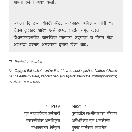
भावना त्यांनी व्यक्त केली.

आपल्या ट्विटच्या शेवटी ॲड. बाळासाहेब आंबेडकर यांनी “हा 
दिवस दु:खद आहे” असे स्पष्ट शब्दांत नमूद करत, 
शिक्षणव्यवस्थेतील सामाजिक न्यायाच्या लढ्याला हा निर्णय मोठा 
अडथळा ठरणार असल्याचा इशारा दिला आहे.
Posted in
सामाजिक
Tagged
Balasaheb Ambedkar
,
blow to social justice
,
National Forum
,
UGC's equality rules
,
vanchit bahujan aghadi
,
vbapune
,
बाळासाहेब आंबेडकर
,
सामाजिक न्यायाला धक्का
Prev
Next
पुणे महापालिका कर्मचारी
पुण्यातील लक्ष्मीनारायण चौकात
वसाहतीतील अनधिकृत
अवैधरित्या सुरु असलेल्या
बांधकामावर क्षेत्रिय
हुक्का पार्लरवर स्वारगेट