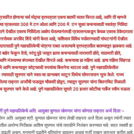
रसारित होणाऱ्या सर्व मोठ्या वृत्तपत्रात एकच बातमी सतत फिरत आहे, आणि ती म्हणजे
च्या प्रकल्पात 300 मे.टन ओला आणि 200 मे. टन सुका कचऱ्यासाठी स्वतंत्र निविदा
ागाने देखील एकाच निविदेला आक्षेप घेतल्यानंतरही प्रशासनाकडून केवळ एकाच ठेकेदाराला
सेवक अरविंद शिंदे यांनी केला आहे, याशिवाय विविध पर्यावरणवादी संघटनांनी देखील
ारासाठी पुणे महापालिकेची यंत्रणा राबत असल्याचे वृत्तपत्रातील बातम्यातून झळकत आहे.
र फेकुन देतो, परंतु पुढे जावून ह्याच कचऱ्यासाठी मारामारी होते, साठमारी होते,
ि मंत्र्याच्या बंगल्यात देखील शिरले आहे. कचऱ्याचा हा महिमा आहे. हाच महिमा सिंहगड
खले आणि कचऱ्यातून कोट्यवधी रुपयांचा बिजनेस थाटला आहे. पुणे महापालिकेतील
 त्यासाठी सुपणार याने स्वतःचा डान्सबार थाटून तिथेच सोमरसपान सुरू केले. राज्य
ेल्या तक्रार अर्जांची फडतूस चौकशी होवून, त्यातून सुपणार यांना क्लिनचिट मिळाली
च सुपणार याने केले आहे. पुणे महापालिकेत सुमारे 20 हजार कोटीचा गार्बेज स्कॅम घडला
नी पुणे महापालिकेचे अति. आयुक्त कुणाल खेमणार यांना कोणता तक्रार अर्ज दिला –
िन अति. आयुक्त श्री. कुणाल खेमनार यांना लेखी तक्रार अर्ज दिला असून त्यांनी त्यात
भागातील आरोग्य निरीक्षक आशिष सुपणार यांचे तातडीने निलंबन करण्यात यावे. सदर व्यक्ती हा
दारी वाढली असून, मनमानी पद्धतीने वरिष्ठांना डावलुन अथवा मर्जी राखुन कारभार करीत आहे.