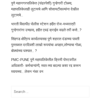
पुणे महानगरपालिकेत (पांढरपेशी) गुन्हेगारी टोळ्या,
महापालिकेलाही लुटायचे आणि सोसायटीवाल्यांना देखील
लुटायचे…
भारती विद्यापीठ पोलीस स्टेशन हद्दीत रोज-मध्यरात्री
गुन्हेगारांना उच्छाद, हद्दीत एवढं क्राईम वाढते तरी कसे…?
सिंहगड क्षेत्रिय कार्यालयासह पुणे शहरात दंडाच्या पावती
पुस्तकात दरदिवशी लाखो रूपयांचा अपहार,लोण्याचा गोळा,
बोक्यांच्या घश्यात… ?
PMC-PUNE पुणे महापालिकेतील क्रिमी पोस्टवरील
अधिकारी- कर्मचाऱ्यांनी, स्वतःच्या बदल्या कशा रद्द करून
घ्यायच्या… लेसन नंबर वन
Search
for: