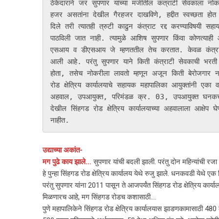
ठेकेदाराने जर सुपणार यांच्या मर्जीतील कंत्राटी सेवकाला 
हजर असतांना देखील गैरहजर दाखविणे, हद्दीत स्वच्छता होत ना
दिले तरी त्यातही त्रुटी काढुन कंत्राट रद्द करण्याविषयी सहाय
पाठविली जात नाही. त्यामुळे आशिष सुपणार किंवा कोणत्याही
एसआय व डीएसआय जे म्हणततील तेच करतात. केवळ कंत्राटी भर
आली आहे. परंतु सुपणार याने किती कंत्राटी सेवकाची भरती क
होता, तसेच नोकरीला लावतो म्हणून अजून किती बेरोजगार ना
रोड क्षेत्रिय कार्यालयाचे सहायक महापालिका आयुक्तांनी एक
अहवाल, उपआयुक्त, परिमंडळ क्र. 03, उपआयुक्त घनकचरा वि
देखील सिंहगड रोड क्षेत्रिय कार्यालयाच्या अहवालाला आक्षेप घे
नाहीत. 
उद्याच्या अकांत-
मग पुढे काय झाले…
सुपणार यांची बदली झाली. परंतु दोन महिन्यांची रजा 
हे पुन्हा सिंहगड रोड क्षेत्रिय कार्यालय येथे रुजु झाले. धनकवडी येथे ए
परंतु सुपणार यांना 2011 पासून ते आजपर्यंत सिंहगड रोड क्षेत्रिय कार्या
मिळणारच आहे, मग सिंहगड रोडच कशासाठी….
पुणे महापालिकेने सिंहगड रोड क्षेत्रिय कार्यालयास झाडणकामासाठी 480