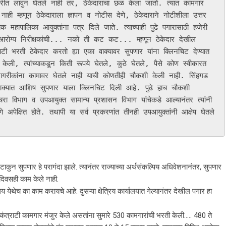
नोकरीत लावुन घेतले नाही तर, ठेकेदाराचा छळ केला जातो. त्यात कामगार 
ही म्हणून ठेकेदाराला ज्ञापन व नोटीस देणे, ठेकेदाराने नोटीशीला उत्तर 
क महापालिका आयुक्तांना पत्र दिले जाते. त्याच्याही पुढे पगारासाठी हजेरी 
 आरोग्य निरीक्षकांची... नको ती कट कट... म्हणून ठेकेदार देखील 
ती ठेकेदार करतो ह्या एका वाक्यावर सुपणार यांना क्लिनचिट देण्यात 
ेली, त्यांच्याकडून किती रूपये घेतले, कुठे घेतले, पैसे कोण स्वीकारत 
गरीकांना कामावर घेतले नाही याची कोणतीही चौकशी केली नाही. सिंहगड 
ा वाक्यात आशिष सुपणार याला क्लिनचिट दिली आहे. पुढे हाच चौकशी 
भाग व उपआयुक्त सामान्य प्रशासन विभाग यांचेकडे आल्यानंतर त्यांनी 
णे अपेक्षित होते. तथापी या सर्व प्रकरणांत तीनही उपआयुक्तांनी आक्षेप घेतले 
टाकुन सुपणार हे परागंदा झाले. त्यानंतर राज्याच्या अर्थसंकल्पिय अधिवेशनानंतर, सुपणार
क दिवसही काम केले नाही.
लय येथेच का काम करायचे आहे. दुसऱ्या क्षेत्रिय कार्यालयात गेल्यानंतर देखील पगार हा
 कंत्राटी कामगार मंजुर केले असतांना सुमारे 530 कामगारांची भरती केली….. 480 ते