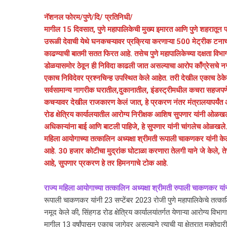
नॅशनल फोरम/पुणे/दि/ प्रतिनिधी/
मागील 15 दिवसात, पुणे महापालिकेची मुख्य इमारत आणि पुणे शहरातून प्
उरूळी देवाची येथे घनकचऱ्यावर प्रक्रिया करणाऱ्या 500 मेट्रीक टना
काढण्याची बातमी सतत फिरत आहे. तसेच पुणे महापालिकेच्या दक्षता विभ
डोळयासमोर ठेवून ही निविदा काढली जात असल्याचा आरोप काँग्रेसचे नगर
एकाच निविदेवर प्रश्नचिन्ह उपस्थित केले आहेत. तरी देखील एकाच ठेकेद
सर्वसामान्य नागरीक घरातील,दुकानातील, इंडस्ट्रीमधील कचरा सहजपणे बाहे
कचऱ्यावर देखील राजकारण केलं जात, हे प्रकरण नंतर मंत्रालयापर्यंत आण
रोड क्षेत्रिय कार्यालयातील आरोग्य निरीक्षक आशिष सुपणार यांनी ओळ
अधिकाऱ्यांना बाई आणि बाटली पाहिजे, हे सुपणार यांनी चांगलेच ओळखले.
महिला आयोगाच्या तत्कालिन अध्यक्षा श्रीमती रूपाली चाकणकर यांनी केल
आहे. 30 हजार कोटीचा मुद्रांक घोटाळा करणारा तेलगी याने जे केले, ते
आहे, सुपणार प्रकरण हे तर हिमनगाचे टोक आहे.
राज्य महिला आयोगाच्या तत्कालिन अध्यक्षा श्रीमती रुपाली चाकणकर यां
रूपाली चाकणकर यांनी 23 सप्टेंबर 2023 रोजी पुणे महापालिकेचे तत्काल
नमूद केले की, सिंहगड रोड क्षेत्रिय कार्यालयांतर्गत येणाऱ्या आरोग्य वि
मागील 13 वर्षांपासून एकाच जागेवर असल्याने त्याची या क्षेत्रात मक्ते