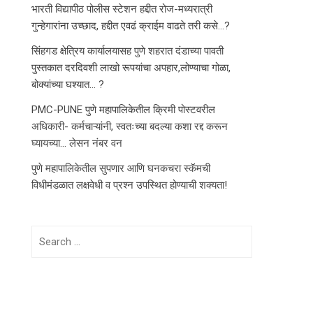
भारती विद्यापीठ पोलीस स्टेशन हद्दीत रोज-मध्यरात्री
गुन्हेगारांना उच्छाद, हद्दीत एवढं क्राईम वाढते तरी कसे…?
सिंहगड क्षेत्रिय कार्यालयासह पुणे शहरात दंडाच्या पावती
पुस्तकात दरदिवशी लाखो रूपयांचा अपहार,लोण्याचा गोळा,
बोक्यांच्या घश्यात… ?
PMC-PUNE पुणे महापालिकेतील क्रिमी पोस्टवरील
अधिकारी- कर्मचाऱ्यांनी, स्वतःच्या बदल्या कशा रद्द करून
घ्यायच्या… लेसन नंबर वन
पुणे महापालिकेतील सुपणार आणि घनकचरा स्कॅमची
विधीमंडळात लक्षवेधी व प्रश्न उपस्थित होण्याची शक्यता!
Search
for: