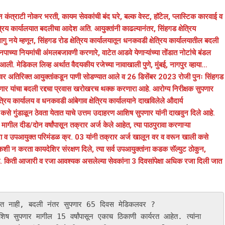
ीन कंत्राटी नोकर भरती, कायम सेवकांची बंद घरे, बल्क वेस्ट, हॉटेल, प्लास्टिक कारवाई व
िय कार्यालयात बदलीचा आदेश अति. आयुक्तांनी काढल्यानंतर, सिंहगड क्षेत्रिय
ु नये म्हणून, सिंहगड रोड क्षेत्रिय कार्यालयातून धनकवडी क्षेत्रिय कार्यालयातील बदली
नपाच्या नियमांची अंमलबजावणी करणारे, वाटेत आडवे येणाऱ्यांच्या तोंडात नोटांचे बंडल
 आली. मेडिकल लिव्ह अर्थात वैदयकीय रजेच्या नावाखाली पुणे, मुंबई, नागपुर व्हाया…
र अतिरिक्त आयुक्तांकडून पाणी सोडण्यात आले व 26 डिसेंबर 2023 रोजी पुनः सिंहगड
ुपणार यांचा बदली रद्दचा प्रवास खरोखरच थक्क करणारा आहे. आरोग्य निरीक्षक सुपणार
िय कार्यालय व धनकवडी आंबेगाव क्षेत्रिय कार्यालयाने दाखविलेले औदार्य
े गुंडाळून ठेवता येतात याचे उत्तम उदाहरण आशिष सुपणार यांनी दाखवुन दिले आहे.
मागील दीड/दोन वर्षांपासून तक्रार अर्ज केले आहेत, त्या पाठपुरावा करणाऱ्या
ा व उपआयुक्त परिमंडळ क्र. 03 यांनी तक्रार अर्ज खालून वर व वरून खाली कसे
कशी न करता कायदेशिर संरक्षण दिले, त्या सर्व उपआयुक्तांना कडक सॅल्युट ठोकुन,
आहे. किती आजारी व रजा आवश्यक असलेल्या सेवकांना 3 दिवसांपेक्षा अधिक रजा दिली जात
 मिळत नाही, बदली नंतर सुपणार 65 दिवस मेडिकलवर ?

िष सुपणार मागील 15 वर्षांपासून एकाच ठिकाणी कार्यरत आहेत. त्यांना 