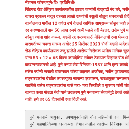
नॅशनल फोरम/पुणे/दि/ प्रतिनिधी/
सिंहगड रोड क्षेत्रिय कार्यालयातील झाडण कामांची कंत्राटी बंद घरे, नव
कचरा प्रकल्प यातून दरमहा लाखो रूपयांची वसुली सोडून धनकवडी क्षेत्र
कार्यालयात मागील 12 वर्षात उभं केललं आर्थिक साम्राज्य सोडून जावे लाग
रद्द करण्यासाठी पाच 50 लाख रुपये खर्ची पडले तरी बेहत्तर, तसेच पुणे म
कोंबुन त्यांना शांत करून, बदली रद्द करण्यासाठी मेडिकलची रजा घेण्यात
बारामतीच्या चकरा मारून अखेर 25 डिसेंबर 2023 रोजी बदली आदेशाव
रोड क्षेत्रिय कार्यालयात रुजु झालेले आरोग्य निरीक्षक आशिष माणिक स
यांना 53 + 12 = 65 दिवस कायदेशिर रजेवर ठेवण्यात सिंहगड रोड क्षेत्र
वाखाणण्यासारखे आहे. पुणे मनपा सेवा विनियम-1987 आणि इतर कायदे कस
तसेच ज्यांनी रूपाली चाकणकर यांच्या तक्रार अर्जासह, नवीन पुराव्यासह 
तक्रारदारांना देखील उपआयुक्त सामान्य प्रशासन, उपआयुक्त घनकचर
पाठविले तसेच तक्रारदारांना कसे गरा- गरा फिरविले व सुपणार यांची चौ
कायदा कसा मोडता येतो याचे उदाहरण पुणे मनपाच्या सेवकांपुढे ठेवले 
नाही. इथे तर 65 दिवसांची रजा दिली आहे.
पुणे मनपाचे आयुक्त, उपआयुक्तांनाही दोन महिन्यांची रजा
पुणे महापालिकेच्या घनकचरा विभागाकडील आरोग्य निरीक्षक आश