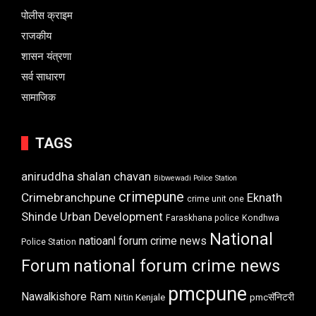
पोलीस क्राइम
राजकीय
शासन यंत्रणा
सर्व साधारण
सामाजिक
TAGS
aniruddha shalan chavan
Bibwewadi Police Station
crimepune
Crimebranchpune
Eknath
crime unit one
Shinde Urban Development
Faraskhana police
Kondhwa
National
natioanl forum crime news
Police Station
Forum
national forum crime news
pmcpune
Nawalkishore Ram
Nitin Kenjale
pmcसॅनिटरी