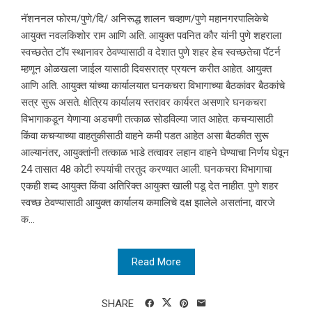
नॅशननल फोरम/पुणे/दि/ अनिरूद्ध शालन चव्हाण/पुणे महानगरपालिकेचे
आयुक्त नवलकिशोर राम आणि अति. आयुक्त पवनित कौर यांनी पुणे शहराला
स्वच्छतेत टॉप स्थानावर ठेवण्यासाठी व देशात पुणे शहर हेच स्वच्छतेचा पॅटर्न
म्हणून ओळखला जाईल यासाठी दिवसरात्र प्रयत्न करीत आहेत. आयुक्त
आणि अति. आयुक्त यांच्या कार्यालयात घनकचरा विभागाच्या बैठकांवर बैठकांचे
सत्र सुरू असते. क्षेत्रिय कार्यालय स्तरावर कार्यरत असणारे घनकचरा
विभागाकडून येणाऱ्या अडचणी तत्काळ सोडविल्या जात आहेत. कचऱ्यासाठी
किंवा कचऱ्याच्या वाहतुकीसाठी वाहने कमी पडत आहेत असा बैठकीत सुरू
आल्यानंतर, आयुक्तांनी तत्काळ भाडे तत्वावर लहान वाहने घेण्याचा निर्णय घेवून
24 तासात 48 कोटी रुपयांची तरतुद करण्यात आली. घनकचरा विभागाचा
एकही शब्द आयुक्त किंवा अतिरिक्त आयुक्त खाली पडू देत नाहीत. पुणे शहर
स्वच्छ ठेवण्यासाठी आयुक्त कार्यालय कमालिचे दक्ष झालेले असतांना, वारजे
क...
Read More
SHARE