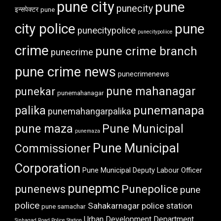
pune city
pune
punecity
इन्सपेक्टर
pune
city police
pune
punecitypolice
punecitypoliice
crime
pune crime branch
punecrime
pune crime news
punecrimenews
punekar
pune mahanagar
punemahanagar
punemanapa
palika
punemahangarpalika
pune maza
Pune Municipal
punemaza
Pune Municipal
Commissioner
Corporation
Pune Municipal Deputy Labour Officer
punepmc
punenews
Punepolice
pune
police
Sahakarnagar police station
pune samachar
Urban Development Department
Sinhagad Road Police Station