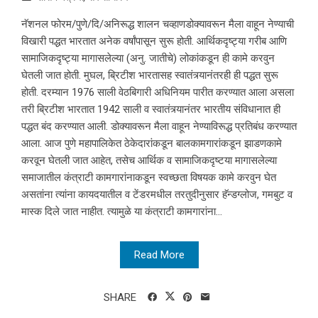
नॅशनल फोरम/पुणे/दि/अनिरूद्ध शालन चव्हाणडोक्यावरून मैला वाहून नेण्याची
विखारी पद्धत भारतात अनेक वर्षांपासून सुरू होती. आर्थिकदृष्ट्या गरीब आणि
सामाजिकदृष्ट्या मागासलेल्या (अनु. जातीचे) लोकांकडून ही कामे करवुन
घेतली जात होती. मुघल, ब्रिटीश भारतासह स्वातंत्र्यानंतरही ही पद्धत सुरू
होती. दरम्यान 1976 साली वेठबिगारी अधिनियम पारीत करण्यात आला असला
तरी ब्रिटीश भारतात 1942 साली व स्वातंत्र्यानंतर भारतीय संविधानात ही
पद्धत बंद करण्यात आली. डोक्यावरून मैला वाहून नेण्याविरूद्ध प्रतिबंध करण्यात
आला. आज पुणे महापालिकेत ठेकेदारांकडून बालकामगारांकडून झाडणकामे
करवून घेतली जात आहेत, तसेच आर्थिक व सामाजिकदृष्टया मागासलेल्या
समाजातील कंत्राटी कामगारांनाकडून स्वच्छता विषयक कामे करवुन घेत
असतांना त्यांना कायदयातील व टेंडरमधील तरतुदीनुसार हॅन्डग्लोज, गमबुट व
मास्क दिले जात नाहीत. त्यामुळे या कंत्राटी कामगारांना...
Read More
SHARE