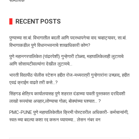
सामाजिक
RECENT POSTS
पुण्याच्या सा.बां. विभागातील बदली आणि पदस्थापनेचा वाद चव्हाट्यावर, सा.बां.
विभागाकडील पुणे विधानभवनाचे शाखाधिकारी कोण?
पुणे महानगरपालिकेत (पांढरपेशी) गुन्हेगारी टोळ्या, महापालिकेलाही लुटायचे
आणि सोसायटीवाल्यांना देखील लुटायचे…
भारती विद्यापीठ पोलीस स्टेशन हद्दीत रोज-मध्यरात्री गुन्हेगारांना उच्छाद, हद्दीत
एवढं क्राईम वाढते तरी कसे…?
सिंहगड क्षेत्रिय कार्यालयासह पुणे शहरात दंडाच्या पावती पुस्तकात दरदिवशी
लाखो रूपयांचा अपहार,लोण्याचा गोळा, बोक्यांच्या घश्यात… ?
PMC-PUNE पुणे महापालिकेतील क्रिमी पोस्टवरील अधिकारी- कर्मचाऱ्यांनी,
स्वतःच्या बदल्या कशा रद्द करून घ्यायच्या… लेसन नंबर वन