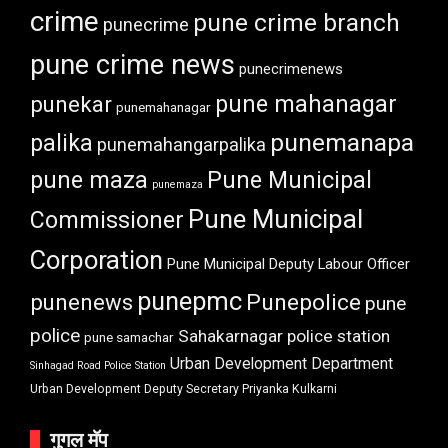
crime
pune crime branch
punecrime
pune crime news
punecrimenews
punekar
pune mahanagar
punemahanagar
punemanapa
palika
punemahangarpalika
pune maza
Pune Municipal
punemaza
Pune Municipal
Commissioner
Corporation
Pune Municipal Deputy Labour Officer
punepmc
punenews
Punepolice
pune
police
Sahakarnagar police station
pune samachar
Urban Development Department
Sinhagad Road Police Station
Urban Development Deputy Secretary Priyanka Kulkarni
गुगल मॅप