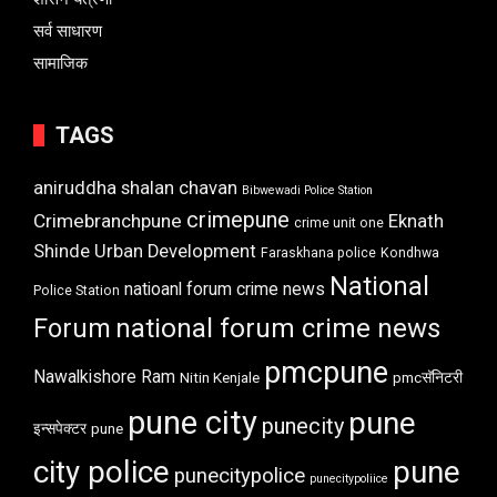
सर्व साधारण
सामाजिक
TAGS
aniruddha shalan chavan
Bibwewadi Police Station
crimepune
Crimebranchpune
Eknath
crime unit one
Shinde Urban Development
Faraskhana police
Kondhwa
National
natioanl forum crime news
Police Station
Forum
national forum crime news
pmcpune
Nawalkishore Ram
Nitin Kenjale
pmcसॅनिटरी
pune city
pune
punecity
इन्सपेक्टर
pune
city police
pune
punecitypolice
punecitypoliice