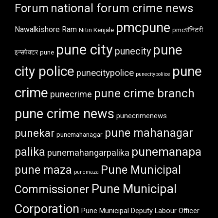
Forum
national forum crime news
pmcpune
Nawalkishore Ram
Nitin Kenjale
pmcसॅनिटरी
pune city
pune
punecity
इन्सपेक्टर
pune
city police
pune
punecitypolice
punecitypoliice
crime
pune crime branch
punecrime
pune crime news
punecrimenews
punekar
pune mahanagar
punemahanagar
punemanapa
palika
punemahangarpalika
pune maza
Pune Municipal
punemaza
Pune Municipal
Commissioner
Corporation
Pune Municipal Deputy Labour Officer