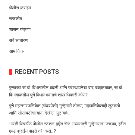
पोलीस क्राइम
राजकीय
शासन यंत्रणा
सर्व साधारण
सामाजिक
RECENT POSTS
पुण्याच्या सा.बां. विभागातील बदली आणि पदस्थापनेचा वाद चव्हाट्यावर, सा.बां.
विभागाकडील पुणे विधानभवनाचे शाखाधिकारी कोण?
पुणे महानगरपालिकेत (पांढरपेशी) गुन्हेगारी टोळ्या, महापालिकेलाही लुटायचे
आणि सोसायटीवाल्यांना देखील लुटायचे…
भारती विद्यापीठ पोलीस स्टेशन हद्दीत रोज-मध्यरात्री गुन्हेगारांना उच्छाद, हद्दीत
एवढं क्राईम वाढते तरी कसे…?