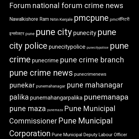
Forum
national forum crime news
pmcpune
Nawalkishore Ram
Nitin Kenjale
pmcसॅनिटरी
pune city
pune
punecity
इन्सपेक्टर
pune
city police
pune
punecitypolice
punecitypoliice
crime
pune crime branch
punecrime
pune crime news
punecrimenews
punekar
pune mahanagar
punemahanagar
punemanapa
palika
punemahangarpalika
pune maza
Pune Municipal
punemaza
Pune Municipal
Commissioner
Corporation
Pune Municipal Deputy Labour Officer