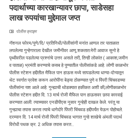
पदार्थाच्या कारखान्यावर छापा, साडेसहा
लाख रुपयांचा मुद्देमाल जप्त
पोलीस क्राइम
नॅशनल फोरम/पुणे/दि/ प्रतिनिधी/पोलीसांनी मनांत आणल तर पाताळात
लपलेल्या गुन्हेगाराला देखील जमीनीवर आणू शकतात.मेरी आवाज सुनो हे
पृथ्वीवरील पडलेल्या प्रश्नांचे उत्तर असले तरी, तिन्ही लोकांत ( आकाश,जमीन
व पाताळ) भ्रमंती करण्याचे कसब हे पुण्यातील पोलीसांकडे आहे. लोणी काळभोर
पोलीस स्टेशन हद्दीतील मैफिल पान हाऊस मध्ये सापडलेल्या धाग्या-दोऱ्यातून
थेट स्वर्गात प्रवेश करून आरोपींना बेड्या ठोकण्यात पुणे व पिंपरी चिंचवडच्या
पोलीसांना यश आले आहे. गुन्ह्याची थोडक्यात हकीकत अशी की,लोणीकाळभोर
पोलीस स्टेशन हद्दीत दि. 13 मार्च रोजी मैफिल पान हाऊसवर छापा कारवाई
करण्यात आली. त्याच्यावर एनडीपीएस नुसार गुन्हेही दाखल केले. परंतु या
गुन्ह्याचा तपास करता त्याचे धागेदोरे पिंपरी चिंचवड हद्दीपर्यंत येऊन पोहोचले.
दरम्यान दि. 14 मार्च रोजी पिंपरी चिंचवड भागात गुन्हे शाखेचे अंमली पदार्थ
विरोधी पथक क्र. 2 अधिक तपास करत...