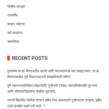
पोलीस क्राइम
राजकीय
शासन यंत्रणा
सर्व साधारण
सामाजिक
RECENT POSTS
पुण्याच्या सा.बां. विभागातील बदली आणि पदस्थापनेचा वाद चव्हाट्यावर, सा.बां.
विभागाकडील पुणे विधानभवनाचे शाखाधिकारी कोण?
पुणे महानगरपालिकेत (पांढरपेशी) गुन्हेगारी टोळ्या, महापालिकेलाही लुटायचे
आणि सोसायटीवाल्यांना देखील लुटायचे…
भारती विद्यापीठ पोलीस स्टेशन हद्दीत रोज-मध्यरात्री गुन्हेगारांना उच्छाद, हद्दीत
एवढं क्राईम वाढते तरी कसे…?