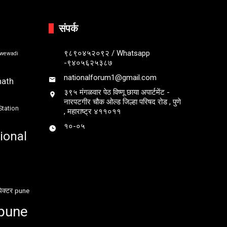
संपर्क
९८९०४५२०९२ / Whatsapp
bwewadi
-९४०५६२५३८७
nationalforum1@gmail.com
nath
३९५ मंगळवार पेठ विष्णू छाया अपार्टमेंट -
नारपटगीर चौक ओल्ड जिल्हा परिषद रोड , पुणे
Station
, महाराष्ट्र ४११०११
१०-०५
ional
ेक्टर
pune
pune