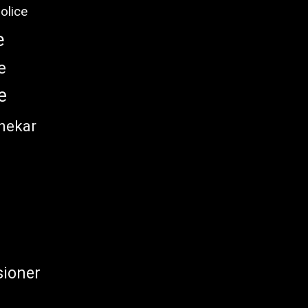
olice
e
e
e
nekar
ioner