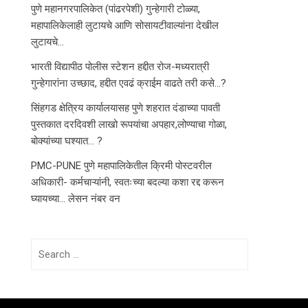
पुणे महानगरपालिकेत (पांढरपेशी) गुन्हेगारी टोळ्या,
महापालिकेलाही लुटायचे आणि सोसायटीवाल्यांना देखील
लुटायचे…
भारती विद्यापीठ पोलीस स्टेशन हद्दीत रोज-मध्यरात्री
गुन्हेगारांना उच्छाद, हद्दीत एवढं क्राईम वाढते तरी कसे…?
सिंहगड क्षेत्रिय कार्यालयासह पुणे शहरात दंडाच्या पावती
पुस्तकात दरदिवशी लाखो रूपयांचा अपहार,लोण्याचा गोळा,
बोक्यांच्या घश्यात… ?
PMC-PUNE पुणे महापालिकेतील क्रिमी पोस्टवरील
अधिकारी- कर्मचाऱ्यांनी, स्वतःच्या बदल्या कशा रद्द करून
घ्यायच्या… लेसन नंबर वन
Search
for: