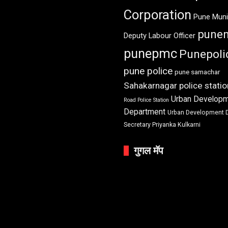
Corporation
Pune Muni
pune
Deputy Labour Officer
punepmc
Punepoli
pune police
pune samachar
Sahakarnagar police statio
Urban Develop
Road Police Station
Department
Urban Development 
Secretary Priyanka Kulkarni
गुगल मॅप