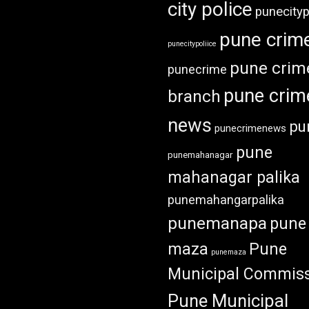
city police
punecityp
pune crim
punecitypoliice
pune crim
punecrime
pune crim
branch
news
pu
punecrimenews
pune
punemahanagar
mahanagar palika
punemahangarpalika
punemanapa
pune
maza
Pune
punemaza
Municipal Commiss
Pune Municipal