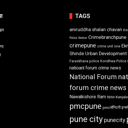
या
TAGS
aniruddha shalan chavan
ाइम
Bi
Crimebranchpune
Police Station
crimepune
Ek
रणा
crime unit one
Shinde Urban Development
ण
Faraskhana police
Kondhwa Police 
natioanl forum crime news
National Forum
nat
forum crime news
Nawalkishore Ram
Nitin Kenjale
pmcpune
pmcसॅनिटरी इन्सप
pune city
punecity