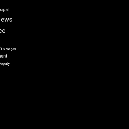
cipal
news
ce
n
Sinhagad
ment
Deputy