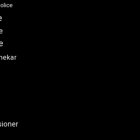
olice
e
e
e
nekar
ioner