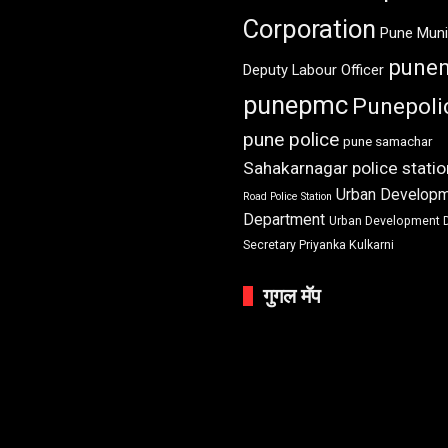
Corporation
Pune Muni
pune
Deputy Labour Officer
punepmc
Punepoli
pune police
pune samachar
Sahakarnagar police statio
Urban Develop
Road Police Station
Department
Urban Development 
Secretary Priyanka Kulkarni
गुगल मॅप