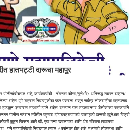
ीत हातभट्टी दारूचा महापुर
पोलीसांचीचंगळ आहे, कार्यकर्त्यांची… नॅशनल फोरम/पुणे/दि/ अनिरूद्ध शालन चव्हाण/
आलेल्या आहेत. पुणे शहरात निवडणूकीचा ज्वर पसरला असुन सर्वत्र लोकशाहीचा महाउत्सव
ते अंग झटकुन प्रचारात सहभागी झाले आहेत. दरम्यान यात सहकारनगर पोलीसांच्या सहकार्याने
हकारनगर पोलीस स्टेशन हद्दीतील बहुतांश झोपडपट्टयांमध्ये हातभट्टी दारूची खुलेआम विक्री
कार्यकर्ते कुठून फिरून आले की, एक मग्गा उचलायचा आणि थेट तोंडाला लावायचा…
 पुणे महापालिकेची निवडणूक तब्बल 9 वर्षानंतर होत आहे. मध्यंतरी लोकसभा आणि