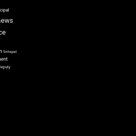
cipal
news
ce
n
Sinhagad
ment
Deputy