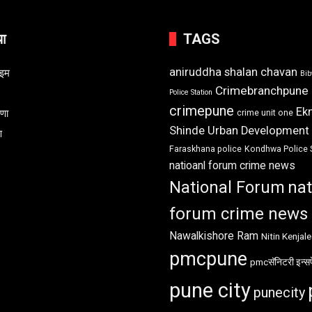
या
TAGS
aniruddha shalan chavan
ाइम
Bi
Crimebranchpune
Police Station
crimepune
Ek
रणा
crime unit one
Shinde Urban Development
ण
Faraskhana police
Kondhwa Police 
natioanl forum crime news
National Forum
nat
forum crime news
Nawalkishore Ram
Nitin Kenjale
pmcpune
pmcसॅनिटरी इन्सप
pune city
punecity