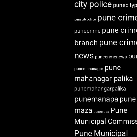
city police
punecityp
pune crim
punecitypoliice
pune crim
punecrime
pune crim
branch
news
pu
punecrimenews
pune
punemahanagar
mahanagar palika
punemahangarpalika
punemanapa
pune
maza
Pune
punemaza
Municipal Commiss
Pune Municipal