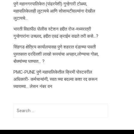
पुणे महानगरपालिकेत (पांढरपेशी) गुन्हेगारी टोळ्या,
महापालिकेलाही लुटायचे आणि सोसायटीवाल्यांना देखील
लुटायचे…
भारती विद्यापीठ पोलीस स्टेशन हद्दीत रोज-मध्यरात्री
गुन्हेगारांना उच्छाद, हद्दीत एवढं क्राईम वाढते तरी कसे…?
सिंहगड क्षेत्रिय कार्यालयासह पुणे शहरात दंडाच्या पावती
पुस्तकात दरदिवशी लाखो रूपयांचा अपहार,लोण्याचा गोळा,
बोक्यांच्या घश्यात… ?
PMC-PUNE पुणे महापालिकेतील क्रिमी पोस्टवरील
अधिकारी- कर्मचाऱ्यांनी, स्वतःच्या बदल्या कशा रद्द करून
घ्यायच्या… लेसन नंबर वन
Search
for: