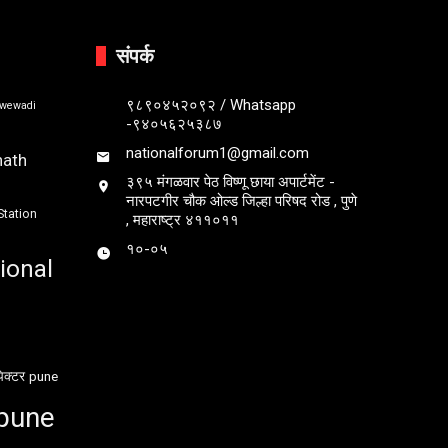
संपर्क
९८९०४५२०९२ / Whatsapp
bwewadi
-९४०५६२५३८७
nationalforum1@gmail.com
nath
३९५ मंगळवार पेठ विष्णू छाया अपार्टमेंट -
नारपटगीर चौक ओल्ड जिल्हा परिषद रोड , पुणे
Station
, महाराष्ट्र ४११०११
१०-०५
ional
ेक्टर
pune
pune