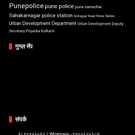
Punepolice
pune police
pune samachar
Sahakarnagar police station
Sinhagad Road Police Station
Urban Development Department
Urban Development Deputy
Secretary Priyanka Kulkarni
गुगल मॅप
संपर्क
९८९०४५२०९२ / Whatsapp -९४०५६२५३८७