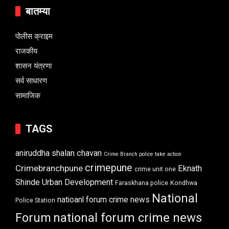
बातम्या
पोलीस क्राइम
राजकीय
शासन यंत्रणा
सर्व साधारण
सामाजिक
TAGS
aniruddha shalan chavan
Crime Branch police take action
crimepune
Crimebranchpune
Eknath
crime unit one
Shinde Urban Development
Faraskhana police
Kondhwa
National
natioanl forum crime news
Police Station
Forum
national forum crime news