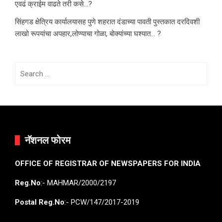
एवढं क्राईम वाढते तरी कसे…?
सिंहगड क्षेत्रिय कार्यालयासह पुणे शहरात दंडाच्या पावती पुस्तकात दरदिवशी
लाखो रूपयांचा अपहार,लोण्याचा गोळा, बोक्यांच्या घश्यात… ?
Search
for:
नॅशनल फोरम
OFFICE OF REGISTRAR OF NEWSPAPERS FOR INDIA
Reg.No
:- MAHMAR/2000/2197
Postal Reg.No
:- PCW/147/2017-2019