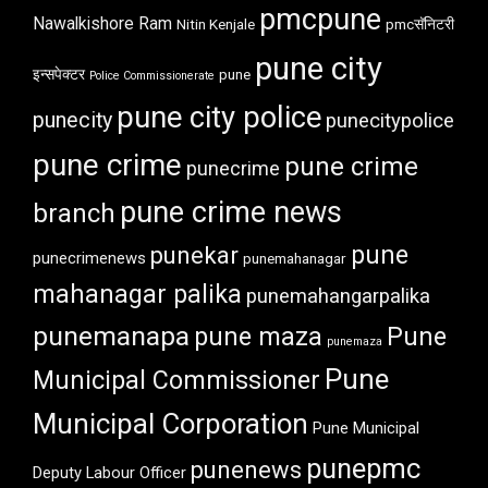
pmcpune
Nawalkishore Ram
Nitin Kenjale
pmcसॅनिटरी
pune city
इन्सपेक्टर
pune
Police Commissionerate
pune city police
punecity
punecitypolice
pune crime
pune crime
punecrime
pune crime news
branch
pune
punekar
punecrimenews
punemahanagar
mahanagar palika
punemahangarpalika
punemanapa
pune maza
Pune
punemaza
Pune
Municipal Commissioner
Municipal Corporation
Pune Municipal
punepmc
punenews
Deputy Labour Officer