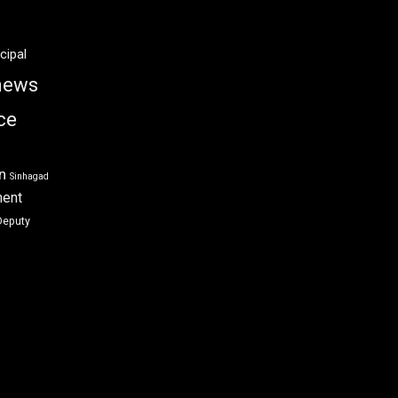
cipal
news
ce
n
Sinhagad
ment
Deputy