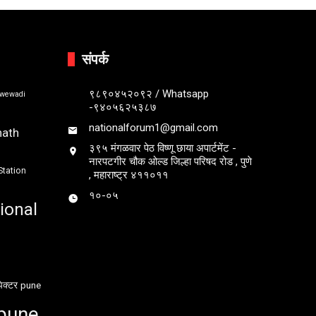
संपर्क
९८९०४५२०९२ / Whatsapp
bwewadi
-९४०५६२५३८७
nationalforum1@gmail.com
nath
३९५ मंगळवार पेठ विष्णू छाया अपार्टमेंट -
नारपटगीर चौक ओल्ड जिल्हा परिषद रोड , पुणे
Station
, महाराष्ट्र ४११०११
१०-०५
ional
ेक्टर
pune
pune