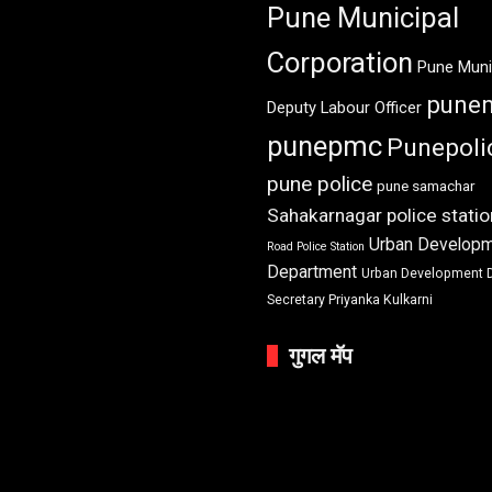
Pune Municipal
Corporation
Pune Muni
pune
Deputy Labour Officer
punepmc
Punepoli
pune police
pune samachar
Sahakarnagar police statio
Urban Develop
Road Police Station
Department
Urban Development 
Secretary Priyanka Kulkarni
गुगल मॅप