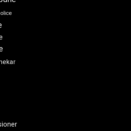
olice
e
e
e
nekar
ioner