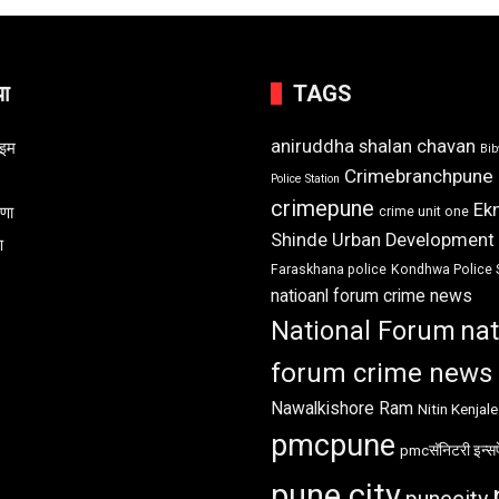
या
TAGS
aniruddha shalan chavan
ाइम
Bi
Crimebranchpune
Police Station
crimepune
Ek
रणा
crime unit one
Shinde Urban Development
ण
Faraskhana police
Kondhwa Police 
natioanl forum crime news
National Forum
nat
forum crime news
Nawalkishore Ram
Nitin Kenjale
pmcpune
pmcसॅनिटरी इन्सप
pune city