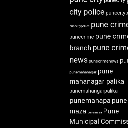
punecity
city police
punecityp
pune crim
punecitypoliice
pune crim
punecrime
pune crim
branch
news
pu
punecrimenews
pune
punemahanagar
mahanagar palika
punemahangarpalika
punemanapa
pune
maza
Pune
punemaza
Municipal Commiss