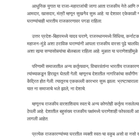
आधुनिक युगात या राजा-महाराजांची जागा आता राजकीय नेते आणि त्यांच
आमदार, खासदार, मंत्री म्हणून सुखनैव सुरू आहे. या देशावर एकेकाळी गांध
घराण्यांचाही भारतीय राजकारणावर पगडा राहिला.
उत्तर प्रदेश-बिहारमध्ये यादव घराणे, राजस्थानमध्ये सिंधिया, कर्नाटकात
महाजन-मुंडे अशा ठराविक घराण्यांनी आपला राजकीय वारसा पुढे चालविला
अशा सार्‍या सग्यासोयर्‍यांचा बोलबाला राहिला आहे. मुळात या घराणेशाहीमुळे
परिणामी समाजातील अन्य कर्तृत्ववान, विचारवंतांना भारतीय राजकार
त्यांच्याकडून हिरावून घेतली गेली. म्हणूनच देशातील नागरिकांचा सर्वांगीण 
केंद्रित होत गेली. त्यातूनच एककल्ली कारभार सुरू झाला. भ्रष्टाचाराला म
यात ना समाजाचे भले झाले, ना देशाचे.
म्हणूनच राजकीय वारशाशिवाय स्वत:चे अन्य कोणतेही कर्तृत्व नसलेल्या 
ठेपली आहे. देशातील बहुसंख्य राजकीय पक्षांमध्ये घराणेशाही फोफावली आहे
लागली आहेत.
प्रत्येक राजकारण्यांच्या घरातील व्यक्ती स्वतःचा वकुब असो वा नसो र