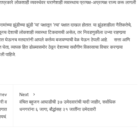
ाप्रकारे लोकशाही व्यवस्थेवर घराणेशाही व्यवस्थाच प्रत्यक्ष-अप्रत्यक्ष राज्य करू लागली
 झुंडीच्या झुंडी ‘या’ पक्षातून ‘त्या’ पक्षात दाखल होतात. या झुंडशाहीला नैतिकतेचे,
म्हणूनच देशाची लोकशाही व्यवस्था टिकवायची असेल, तर निवडणुकीला उभ्या राहणार्‍या
त्व लक्षात घेऊनच मतदारांनी आपले कर्तव्य बजावण्याची वेळ येऊन ठेपली आहे. सत्ता आणि
घेता, व्यापक हित डोळ्यासमोर ठेवून देशाच्या सर्वांगीण विकासाचा विचार करणार्‍या
ली पाहिजे.
rev
Next
री व
वंचित बहुजन आघाडीची ३७ उमेदवारांची यादी जाहीर, सर्वाधिक
भागात
धनगरांना ६ जागा, बौद्धांसह २१ जातींना उमेदवारी
यचं.