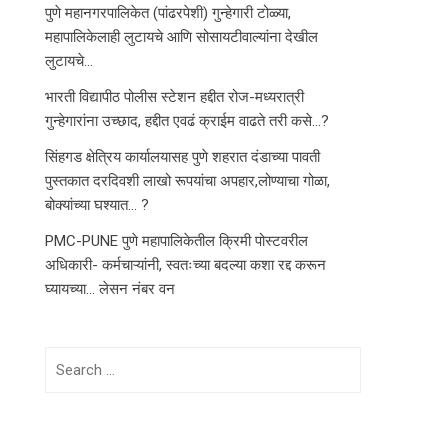
पुणे महानगरपालिकेत (पांढरपेशी) गुन्हेगारी टोळ्या,
महापालिकेलाही लुटायचे आणि सोसायटीवाल्यांना देखील
लुटायचे…
भारती विद्यापीठ पोलीस स्टेशन हद्दीत रोज-मध्यरात्री
गुन्हेगारांना उच्छाद, हद्दीत एवढं क्राईम वाढते तरी कसे…?
सिंहगड क्षेत्रिय कार्यालयासह पुणे शहरात दंडाच्या पावती
पुस्तकात दरदिवशी लाखो रूपयांचा अपहार,लोण्याचा गोळा,
बोक्यांच्या घश्यात… ?
PMC-PUNE पुणे महापालिकेतील क्रिमी पोस्टवरील
अधिकारी- कर्मचाऱ्यांनी, स्वतःच्या बदल्या कशा रद्द करून
घ्यायच्या… लेसन नंबर वन
Search
for: