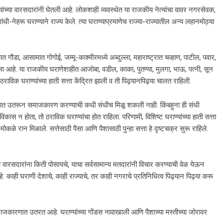
्या वारसदारांनी घेतली आहे. लोकशाही व्यवस्थेत या राजकीय नेत्यांचा वावर नगरसेवक,
ी-नेहरू घराण्याने राज्य केले. त्या घराण्याप्रमाणेच राज्या-राज्यातील अन्य लहानमोठ्या
 गौडा, आसामात गोगोई, जम्मू-काश्मीरमध्ये अब्दुल्ला, महाराष्ट्रात चव्हाण, पाटील, पवार,
 आहे. या राजकीय घराणेशाहीत आजोबा, वडील, काका, पुतण्या, मुलगा, भाऊ, पत्नी, सून
 ठराविक घराण्यांच्या हाती सत्ता केंद्रित झाली व ती पिढ्यानपिढ्या चालत राहिली.
णात उतरून समाजकारण करण्याची कधी संधीच मिळू शकली नाही. किंबहुना ही संधी
विकास न होता, तो ठराविक घराण्यांचा होत राहिला. परिणामी, विशिष्ट घराण्यांच्या हाती सत्ता
ोकळे रान मिळाले. सत्तेसाठी पैसा आणि पैशासाठी पुन्हा सत्ता हे दृष्टचक्र सुरू राहिले.
वारसदारांना किती पोसायचे, याचा सर्वसामान्य मतदारांनी विचार करण्याची वेळ येऊन
. काही घराणी देशाचे, काही राज्याचे, तर काही नगराचे प्रतिनिधित्व पिढ्यान पिढ्या करू
ाजकारणात उतरत आहे. घराण्यांच्या गोंडस नावाखाली आणि पैशाच्या मस्तीच्या जोरावर