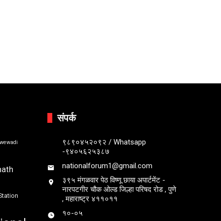
संपर्क
९८९०४५२०९२ / Whatsapp
bwewadi
-९४०५६२५३८७
nationalforum1@gmail.com
nath
३९५ मंगळवार पेठ विष्णू छाया अपार्टमेंट -
नारपटगीर चौक ओल्ड जिल्हा परिषद रोड , पुणे
Station
, महाराष्ट्र ४११०११
१०-०५