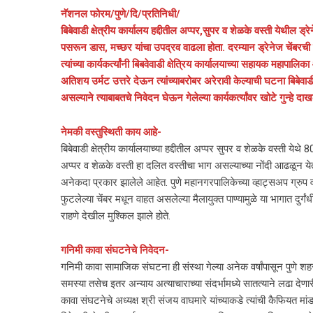
नॅशनल फोरम/पुणे/दि/प्रतिनिधी/
बिबेवाडी क्षेत्रीय कार्यालय हद्दीतील अप्पर,सुपर व शेळके वस्ती येथील ड्र
पसरून डास, मच्छर यांचा उपद्रव वाढला होता. दरम्यान ड्रेनेज चेंबरची 
त्यांच्या कार्यकर्त्यांनी बिबवेवाडी क्षेत्रिय कार्यालयाच्या सहायक महापाल
अतिशय उर्मट उत्तरे देऊन त्यांच्याबरोबर अरेरावी केल्याची घटना बिबेवा
असल्याने त्याबाबतचे निवेदन घेऊन गेलेल्या कार्यकर्त्यांवर खोटे गुन्ह
नेमकी वस्तुस्थिती काय आहे-
बिबेवाडी क्षेत्रीय कार्यालयाच्या हद्दीतील अप्पर सुपर व शेळके वस्ती येथ
अप्पर व शेळके वस्ती हा दलित वस्तीचा भाग असल्याच्या नोंदी आढळून येता
अनेकदा प्रकार झालेले आहेत. पुणे महानगरपालिकेच्या व्हाट्सअप ग्रुप वर
फुटलेल्या चेंबर मधून वाहत असलेल्या मैलायुक्त पाण्यामुळे या भागात दुर्ग
राहणे देखील मुश्किल झाले होते.
गनिमी कावा संघटनेचे निवेदन-
गनिमी कावा सामाजिक संघटना ही संस्था गेल्या अनेक वर्षांपासून पुणे शह
समस्या तसेच इतर अन्याय अत्याचाराच्या संदर्भामध्ये सातत्याने लढा देण
कावा संघटनेचे अध्यक्ष श्री संजय वाघमारे यांच्याकडे त्यांची कैफियत मा