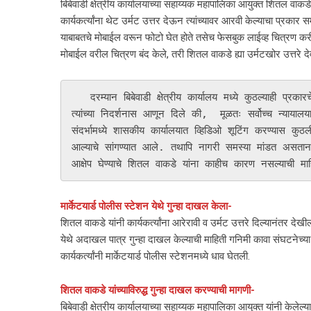
बिबेवाडी क्षेत्रीय कार्यालयाच्या सहाय्यक महापालिका आयुक्त शितल वाकडे
कार्यकर्त्यांना थेट उर्मट उत्तर देऊन त्यांच्यावर आरवी केल्याचा प्रकार 
याबाबतचे मोबाईल वरून फोटो घेत होते तसेच फेसबुक लाईव्ह चित्रण करीत अ
मोबाईल वरील चित्रण बंद केले, तरी शितल वाकडे ह्या उर्मटखोर उत्तरे देवून
   दरम्यान बिबेवाडी क्षेत्रीय कार्यालय मध्ये कुठल्याही प्रकारचे व्हिडिओ शूटिंग करण्यास त्यांनी मज्जाव केला. याबाबत काही कार्यकर्त्यांनी 
त्यांच्या निदर्शनास आणून दिले की,  मूळतः सर्वोच्च न्यायाल
संदर्भामध्ये शासकीय कार्यालयात व्हिडिओ शूटिंग करण्यास कुठलीह
आल्याचे सांगण्यात आले. तथापि नागरी समस्या मांडत असताना
आक्षेप घेण्याचे शितल वाकडे यांना काहीच कारण नसल्याची माहि
मार्केटयार्ड पोलीस स्टेशन येथे गुन्हा दाखल केला-
शितल वाकडे यांनी कार्यकर्त्यांना आरेरावी व उर्मट उत्तरे दिल्यानंतर देखील
येथे अदाखल पात्र गुन्हा दाखल केल्याची माहिती गनिमी कावा संघटनेच्या पदा
कार्यकर्त्यांनी मार्केटयार्ड पोलीस स्टेशनमध्ये धाव घेतली.
शितल वाकडे यांच्याविरुद्ध गुन्हा दाखल करण्याची मागणी-
बिबेवाडी क्षेत्रीय कार्यालयाच्या सहाय्यक महापालिका आयुक्त यांनी केलेल