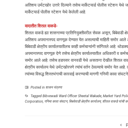
अतिशय उर्मटखोर उत्तरे दिल्याने तसेच मार्केटयार्ड पोलीस स्टेशन येथे जाण
मार्केटयार्ड पोलीस स्टेशन येथे केलेली आहे.
वादातीत शितल वाकडे-
शितल वाकडे ह्या शासनाच्या प्रतिनियुक्तीवरील सेवक असून, बिबेवाडी क्षेत
अतिशय अपमानास्पद वागणूक देण्यात येत असल्याची माहिती समोर आले 
बिबेवाडी क्षेत्रीय कार्यालयातीलच काही कर्मचाऱ्यांनी सांगितले आहे. थोडक्
अपमानास्पद वागणूक देणे तसेच क्षेत्रीय कार्यालयातील अधिकारी व कर्
समोर आले आहे. तसेच हडपसर वानवडी येथे असताना देखील शितल वाकडे या
क्षेत्रीय कार्यालय येथे उर्मटखोरपणे त्यांचं वर्तन ठेवल्याचे समोर येत आह
त्यांच्या विरूद्ध शिस्तभंगाची कारवाई करण्याची मागणी गनिमी कावा संघटने
Posted in
शासन यंत्रणा
Tagged
Bibvewadi Ward Officer Sheetal Wakade
,
Market Yard Poli
Corporation
,
गनिमा कावा संघटन
,
बिबवेवाडी क्षेत्रीय कार्यालय
,
शीतल वाकडे यांची कार्
P