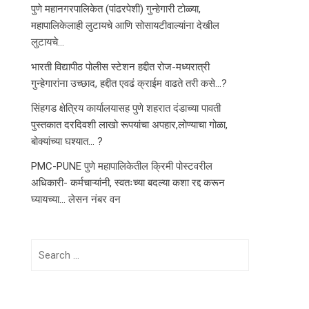
पुणे महानगरपालिकेत (पांढरपेशी) गुन्हेगारी टोळ्या,
महापालिकेलाही लुटायचे आणि सोसायटीवाल्यांना देखील
लुटायचे…
भारती विद्यापीठ पोलीस स्टेशन हद्दीत रोज-मध्यरात्री
गुन्हेगारांना उच्छाद, हद्दीत एवढं क्राईम वाढते तरी कसे…?
सिंहगड क्षेत्रिय कार्यालयासह पुणे शहरात दंडाच्या पावती
पुस्तकात दरदिवशी लाखो रूपयांचा अपहार,लोण्याचा गोळा,
बोक्यांच्या घश्यात… ?
PMC-PUNE पुणे महापालिकेतील क्रिमी पोस्टवरील
अधिकारी- कर्मचाऱ्यांनी, स्वतःच्या बदल्या कशा रद्द करून
घ्यायच्या… लेसन नंबर वन
Search
for: