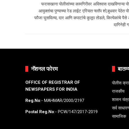
फरासखाना पोलीसांच्या कामगिरीवर अविश्वास दाखविणाऱ्या प
आयुक्तांचा पुण्याच्या रेड लाईट एरियात फ्लॉप शो,बुधवार पेठेत 
फौजा घुसविल्या, दार आणि कपाटांचे कुलूप तोडले, कित्येकांचे पैस
दागिनेही 
नॅशनल फोरम
बातम्
OFFICE OF REGISTRAR OF
पोलीस क्र
NEWSPAPERS FOR INDIA
राजकीय
शासन यंत्
Reg.No
:- MAHMAR/2000/2197
सर्व साधार
Postal Reg.No
:- PCW/147/2017-2019
सामाजिक