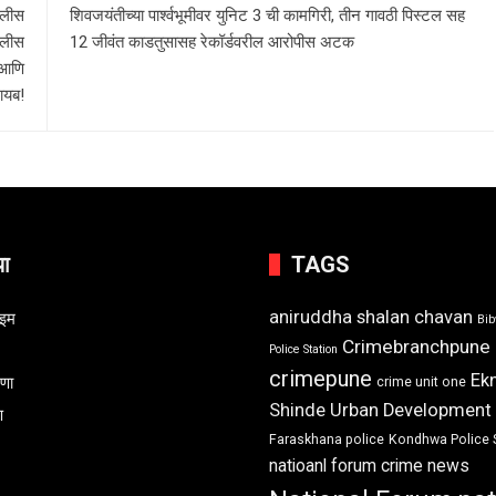
ोलीस
शिवजयंतीच्या पार्श्वभूमीवर युनिट 3 ची कामगिरी, तीन गावठी पिस्टल सह
पोलीस
12 जीवंत काडतुसासह रेकॉर्डवरील आरोपीस अटक
े आणि
गायब!
या
TAGS
aniruddha shalan chavan
ाइम
Bi
Crimebranchpune
Police Station
crimepune
Ek
रणा
crime unit one
Shinde Urban Development
ण
Faraskhana police
Kondhwa Police 
natioanl forum crime news