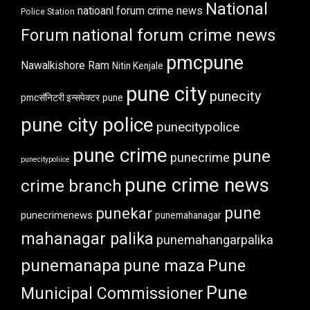
National
natioanl forum crime news
Police Station
Forum
national forum crime news
pmcpune
Nawalkishore Ram
Nitin Kenjale
pune city
punecity
pmcसॅनिटरी इन्सपेक्टर
pune
pune city police
punecitypolice
pune crime
pune
punecrime
punecitypoliice
pune crime news
crime branch
pune
punekar
punecrimenews
punemahanagar
mahanagar palika
punemahangarpalika
punemanapa
pune maza
Pune
Pune
Municipal Commissioner