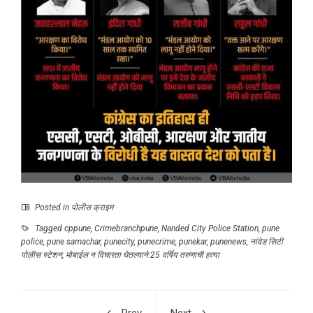
Posted in
पोलीस क्राइम
Tagged
cppune
,
Crimebranchpune
,
Nanded City Police Station
,
pune
police
,
pune samachar
,
punecity
,
punecrime
,
punekar
,
punenews
,
नांदेड सिटी
पोलीस स्टेशन
,
मोबाईल न विचारता घेतल्याने 25 वर्षिय तरुणाची हत्या