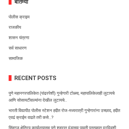
बातम्या
पोलीस क्राइम
राजकीय
शासन यंत्रणा
सर्व साधारण
सामाजिक
RECENT POSTS
पुणे महानगरपालिकेत (पांढरपेशी) गुन्हेगारी टोळ्या, महापालिकेलाही लुटायचे
आणि सोसायटीवाल्यांना देखील लुटायचे…
भारती विद्यापीठ पोलीस स्टेशन हद्दीत रोज-मध्यरात्री गुन्हेगारांना उच्छाद, हद्दीत
एवढं क्राईम वाढते तरी कसे…?
सिंहगड क्षेत्रिय कार्यालयासह पुणे शहरात दंडाच्या पावती पुस्तकात दरदिवशी