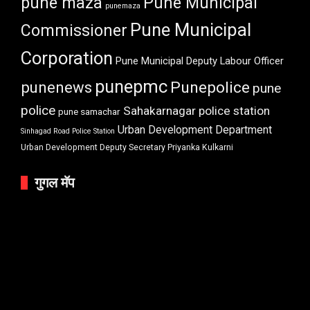
pune maza
Pune Municipal
punemaza
Pune Municipal
Commissioner
Corporation
Pune Municipal Deputy Labour Officer
punepmc
punenews
Punepolice
pune
police
Sahakarnagar police station
pune samachar
Urban Development Department
Sinhagad Road Police Station
Urban Development Deputy Secretary Priyanka Kulkarni
गुगल मॅप