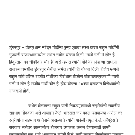
डुंगरपुर – पंतप्रधान नरेंद्र मोदींना पुन्हा एकदा लक्ष्य करत राहुल गांधींनी
गुरुवारी राजस्थानमधील सभेत नवीन घोषणा दिली. ’गली गली मै शोर है
हिंदुस्तान का चौकीदार चोर है’ असे म्हणत त्यांनी मोदींवर निशाणा साधला.
राजस्थानमधील डुंगरपुर येथील सभेत त्यांनी ही घोषणा दिली. विशेष म्हणजे
राहुल यांचे वडिल राजीव गांधीच्या विरोधात बोफोर्स घोटाळ्याप्रकरणी ’गली
गली मै शोर है राजीव गांधी चोर है’ हीच घोषणा ८०च्या दशकात विरोधकांनी
गाजवली होती.
सभेत बोलताना राहुल यांनी निवडणूकांमध्ये स्त्रीयांनी सक्रीय
सहभाग नोंदवावा असे आवाहन केले. भारतात जर बदल घडवायचा असेल तर
स्त्रीयांचा सहभाग अनिवार्य असल्याचे त्यांनी यावेळी नमूद केले. कॉंग्रेसचे
सरकार सत्तेवर आल्यानंतर रोजगार उपलब्ध करुन देण्यासाठी आम्ही
प्रयत्नशील राहू असे आश्वासन त्यांनी दिले. तुम्ही तुमच्या मोबाईलच्या मागच्या