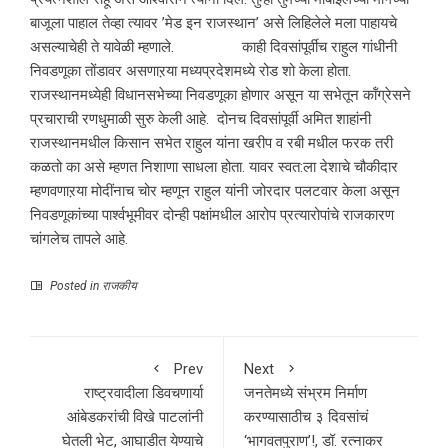
बाजूला पाहाल तेव्हा त्यावर ’मेड इन राजस्थान’ असे लिहिलेले मला पाहायचे
असल्याचेही ते यावेळी म्हणाले. काही दिवसांपूर्वीच राहुल गांधीनी
निवडणूका तोंडावर असणाऱया मध्यप्रदेशमध्ये रोड शो केला होता.
राजस्थानमध्येही विधानसभेच्या निवडणूका होणार असून या सभेतून कॉंग्रेसने
प्रचाराची रणधुमाळी सुरु केली आहे. दोनच दिवसांपूर्वी अमित शाहांनी
राजस्थानमधील किसान सभेत राहुल यांना खरीप व रबी मधील फरक तरी
कळतो का असे म्हणत निशाणा साधला होता. यावर स्वत:ला देशाचे चौकीदार
म्हणवणाऱया मोदींनाच चोर म्हणून राहुल यांनी जोरदार पलटवार केला असून
निवडणूकांच्या पार्श्वभूमीवर दोन्ही पक्षांमधील आरोप प्रत्यारोपांचे राजकारण
चांगलेच तापले आहे.
Posted in
राजकीय
Prev
Next
राष्ट्रवादीला डिवचणार्या
जनतेमध्ये संभ्रम निर्माण
आंबेडकरांची विखे पाटलांनी
करण्यासाठीच ३ दिवसांचं
घेतली भेट, आघाडीत येण्याचे
‘भागवतपुराण’!, डॉ. रत्नाकर