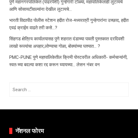
पुणे महानगरपालिकेत (पांढरपेशी) गुन्हेगारी टोळ्या, महापालिकेलाही लुटायचे
आणि सोसायटीवाल्यांना देखील लुटायचे…
भारती विद्यापीठ पोलीस स्टेशन हद्दीत रोज-मध्यरात्री गुन्हेगारांना उच्छाद, हद्दीत
एवढं क्राईम वाढते तरी कसे…?
सिंहगड क्षेत्रिय कार्यालयासह पुणे शहरात दंडाच्या पावती पुस्तकात दरदिवशी
लाखो रूपयांचा अपहार,लोण्याचा गोळा, बोक्यांच्या घश्यात… ?
PMC-PUNE पुणे महापालिकेतील क्रिमी पोस्टवरील अधिकारी- कर्मचाऱ्यांनी,
स्वतःच्या बदल्या कशा रद्द करून घ्यायच्या… लेसन नंबर वन
Search
for:
नॅशनल फोरम