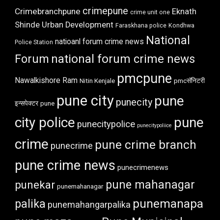
crimepune
Crimebranchpune
Eknath
crime unit one
Shinde Urban Development
Faraskhana police
Kondhwa
National
natioanl forum crime news
Police Station
Forum
national forum crime news
pmcpune
Nawalkishore Ram
Nitin Kenjale
pmcसॅनिटरी
pune city
pune
punecity
इन्सपेक्टर
pune
city police
pune
punecitypolice
punecitypoliice
crime
pune crime branch
punecrime
pune crime news
punecrimenews
punekar
pune mahanagar
punemahanagar
punemanapa
palika
punemahangarpalika