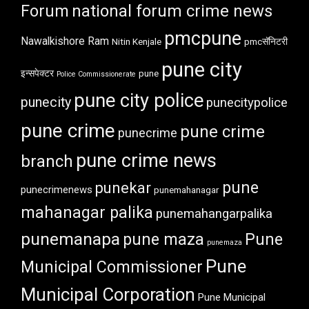
Forum
national forum crime news
pmcpune
Nawalkishore Ram
Nitin Kenjale
pmcसॅनिटरी
pune city
इन्सपेक्टर
pune
Police Commissionerate
pune city police
punecity
punecitypolice
pune crime
pune crime
punecrime
pune crime news
branch
pune
punekar
punecrimenews
punemahanagar
mahanagar palika
punemahangarpalika
punemanapa
pune maza
Pune
punemaza
Pune
Municipal Commissioner
Municipal Corporation
Pune Municipal