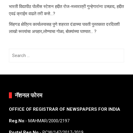
भारती विद्यापीठ पोलीस स्टेशन हद्दीत रोज-मध्यरात्री गुन्हेगारांना उच्छाद, हद्दीत
एवढं क्राईम वाढते तरी कसे…?
सिंहगड क्षेत्रिय कार्यालयासह पुणे शहरात दंडाच्या पावती पुस्तकात दरदिवशी
लाखो रूपयांचा अपहार,लोण्याचा गोळा, बोक्यांच्या घश्यात… ?
Search
for:
नॅशनल फोरम
OFFICE OF REGISTRAR OF NEWSPAPERS FOR INDIA
Reg.No
:- MAHMAR/2000/2197
Postal Reg.No
:- PCW/147/2017-2019