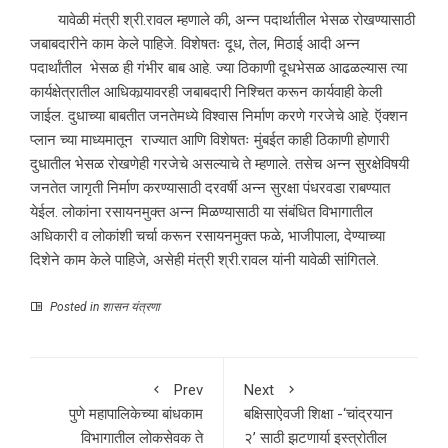
यावेळी मंत्री श्री.रावल म्हणाले की, अन्न पदार्थातील भेसळ रोखण्यासाठी
जबाबदारीने काम केले पाहिजे. विशेषतः दूध, तेल, मिठाई आदी अन्न
पदार्थांतील भेसळ ही गंभीर बाब आहे. ज्या ठिकाणी दूधभेसळ आढळल्यास त्या
कार्यक्षेत्रातील आधिकार्‍यावरही जबाबदारी निश्चित करून कार्यवाही केली
जाईल. दुधाच्या बाबतीत जनतेमध्ये विश्वास निर्माण करणे गरजेचे आहे. ऍक्शन
प्लान च्या माध्यमातून राज्यात आणि विशेषतः मुंबईत काही ठिकाणी होणारी
दुधातील भेसळ रोखणेही गरजेचे असल्याचे ते म्हणाले. तसेच अन्न सुरक्षेविषयी
जनतेत जागृती निर्माण करण्यासाठी दरवर्षी अन्न सुरक्षा पंधरवडा राबण्यात
येईल. लोकांना रसायनमुक्त अन्न मिळण्यासाठी या संबंधित विभागातील
अधिकारी व लोकांशी चर्चा करून रसायनमुक्त फळे, भाजीपाला, देण्याच्या
दिशेने काम केले पाहिजे, असेही मंत्री श्री.रावल यांनी यावेळी सांगितले.
Posted in
शासन यंत्रणा
Prev
Next
पुणे महापालिकेच्या बांधकाम
बक्षिसाऐवजी शिक्षा -‘चांद्रयान
विभागातील लोकसेवक ते
२’ साठी झटणार्या इस्त्रोतील