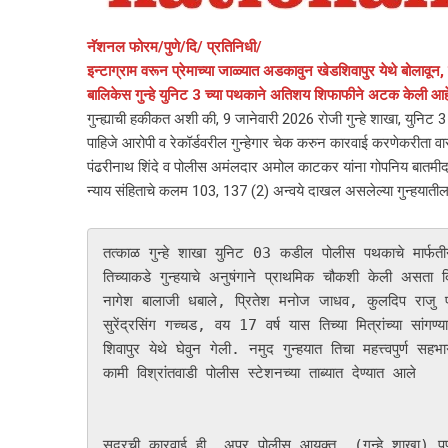
नॅशनल फोरम/पुणे/दि/ प्रतिनिधी/
इन्टाग्राम वरून प्रेमाच्या जाळ्यात अडकावुन खेडशिवापुर येथे बोलावून, 
बालिकेस गुन्हे युनिट 3 च्या पथकाने अतिशय शिफाफीने अटक केली आहे. प
गुन्ह्याची हकीकत अशी की, 9 जानेवारी 2026 रोजी गुन्हे शाखा, युनिट 3 
पाहिजे आरोपी व रेकॉर्डवरील गुन्हेगार चेक करुन कारवाई करणेकरीता 
पंढरीनाथ शिंदे व पोलीस अमंलदार अमोल काटकर यांना गोपनिय बातमीदार
न्याय संहिताचे कलम 103, 137 (2) अन्वये दाखल असलेल्या गुन्हयातील प
तत्काळ गुन्हे शाखा युनिट 03 कडील पोलीस पथकाचे मार्फतीने 
तिच्याकडे गुन्हयाचे अनुषंगाने प्राथमिक चौकशी केली असता
नागेश बालाजी धबाले, प्रितेश मनोज जाधव, कुलदिप राजु प
सुरेंद्रसिंग गच्चड, वय 17 वर्ष यास तिच्या मित्रांच्या सांगण
शिवापुर येथे घेवुन गेली. नमुद गुन्हयात तिचा महत्त्वपुर्ण सह
कामी विश्रांतवाडी पोलीस स्टेशनच्या ताब्यात देण्यात आले

सदरची कारवाई ही  अपर पोलीस आयुक्त, (गुन्हे शाखा) पुण