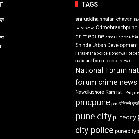
या
TAGS
aniruddha shalan chavan
ाइम
Bi
Crimebranchpune
Police Station
crimepune
Ek
रणा
crime unit one
Shinde Urban Development
ण
Faraskhana police
Kondhwa Police 
natioanl forum crime news
National Forum
nat
forum crime news
Nawalkishore Ram
Nitin Kenjale
pmcpune
pmcसॅनिटरी इन्सप
pune city
punecity
city police
punecityp