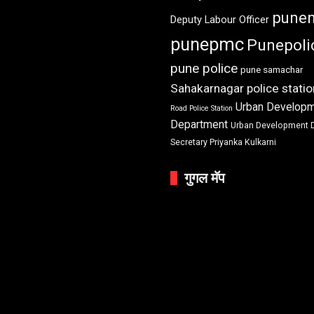
pune
Deputy Labour Officer
punepmc
Punepoli
pune police
pune samachar
Sahakarnagar police statio
Urban Develop
Road Police Station
Department
Urban Development 
Secretary Priyanka Kulkarni
गुगल मॅप