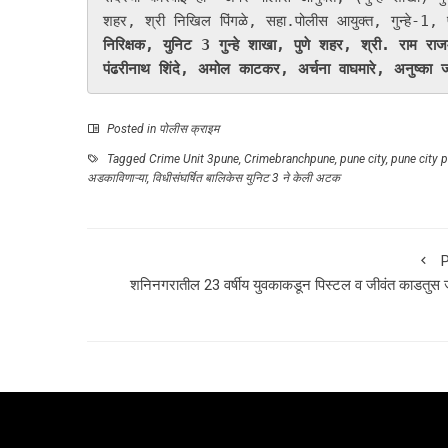
शहर, श्री निखिल पिंगळे, सहा.पोलीस आयुक्त, गुन्हे-1, पुण
निरिक्षक, युनिट 3 गुन्हे शाखा, पुणे शहर, श्री. राम राजमा
पंढरीनाथ शिंदे, अमोल काटकर, अर्चना वाघमारे, अनुष्का जग
Posted in
पोलीस क्राइम
Tagged
Crime Unit 3pune
,
Crimebranchpune
,
pune city
,
pune city p
अडकाविणाऱ्या
,
विधीसंघर्षित बालिकेस युनिट 3 ने केली अटक
P
शनिनगरातील 23 वर्षीय युवकाकडून पिस्टल व जीवंत काडतुस ज