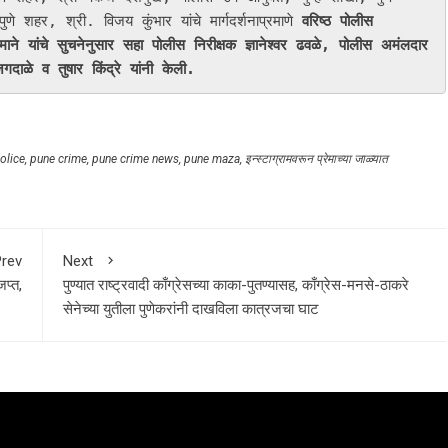
े शहर, श्री. विजय कुंभार यांचे मार्गदर्शनाप्रमाणे 
वरिष्ठ पोलीस 
ने यांचे सुचनेनुसार सहा पोलीस निरीक्षक ज्ञानेश्वर ढवळे, पोलीस अमंलदार 
दाळे व तुषार किंद्रे यांनी केली.
olice
,
pune crime
,
pune crime news
,
pune maza
,
इन्स्टाग्रामवरून प्रेमाच्या जाळ्यात
rev
Next
प्त,
पुण्यात राष्ट्रवादी काँग्रेसच्या काका-पुतण्यासह, काँग्रेस-मनसे-ठाकरे
सेनेच्या युतीला पुणेकरांनी दाखविला कात्रजचा घाट