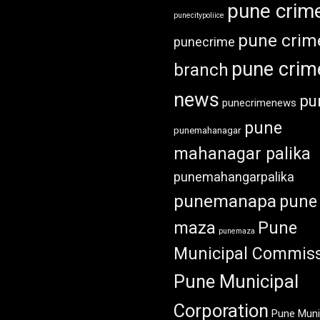
pune crim
punecitypoliice
pune crim
punecrime
pune crim
branch
news
pu
punecrimenews
pune
punemahanagar
mahanagar palika
punemahangarpalika
punemanapa
pune
maza
Pune
punemaza
Municipal Commiss
Pune Municipal
Corporation
Pune Muni