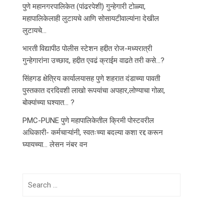
पुणे महानगरपालिकेत (पांढरपेशी) गुन्हेगारी टोळ्या,
महापालिकेलाही लुटायचे आणि सोसायटीवाल्यांना देखील
लुटायचे…
भारती विद्यापीठ पोलीस स्टेशन हद्दीत रोज-मध्यरात्री
गुन्हेगारांना उच्छाद, हद्दीत एवढं क्राईम वाढते तरी कसे…?
सिंहगड क्षेत्रिय कार्यालयासह पुणे शहरात दंडाच्या पावती
पुस्तकात दरदिवशी लाखो रूपयांचा अपहार,लोण्याचा गोळा,
बोक्यांच्या घश्यात… ?
PMC-PUNE पुणे महापालिकेतील क्रिमी पोस्टवरील
अधिकारी- कर्मचाऱ्यांनी, स्वतःच्या बदल्या कशा रद्द करून
घ्यायच्या… लेसन नंबर वन
Search
for: