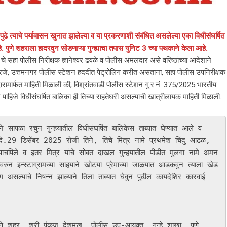
पुढे त्याचे पर्यावासन खुनात झालेल्या व या प्रकरणाशी संबंधित असलेल्या एका विधीसंघर्षित
ुणे शहराला हादरवुन सोडणाऱ्या गुन्ह्याचा तपास युनिट 3 च्या पथकाने केला आहे.
चे सहा पोलीस निरीक्षक ज्ञानेश्वर ढवळे व पोलीस अंमलदार असे वरिष्ठांच्या आदेशाने
वारजे, उत्तमनगर पोलीस स्टेशन हददीत पेट्रोलिंग करीत असताना, सहा पोलीस उपनिरीक्षक
ामार्फत माहिती मिळाली की, विश्रांतवाडी पोलीस स्टेशन गु.र.नं. 375/2025 भारतीय
ाहिजे विधीसंघर्षित बालिका ही तिच्या राहतेघरी असल्याची खात्रीलायक माहिती मिळाली.
सापळा रचुन गुन्हयातील विधीसंघर्षित बालिकेस ताब्यात घेण्यात आले व 
 दि.29 डिसेंबर 2025 रोजी तिने, तिचे मित्र नामे प्रथमेश चिंदु आढळ, 
ाचपिले व इतर मित्र यांचे सोबत दाखल गुन्हयातील पीडीत मुलगा नामे अमन 
्यावरुन इन्स्टाग्रामच्या साहयाने खोटया प्रेमाच्या जाळयात आडकवुन त्याला खेड 
भाग असल्याचे निषन्न झाल्याने तिला ताब्यात घेवुन पुढील कायदेशिर कारवाई 
े शहर, श्री पंकज देशमुख, पोलीस उप-आयुक्त, गुन्हे शाखा, पुणे 