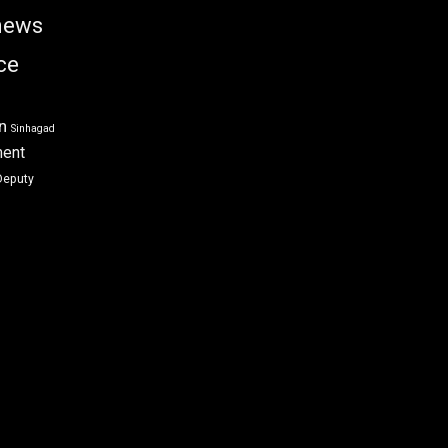
news
ce
n
Sinhagad
ment
Deputy