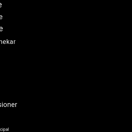
e
e
e
nekar
ioner
cipal