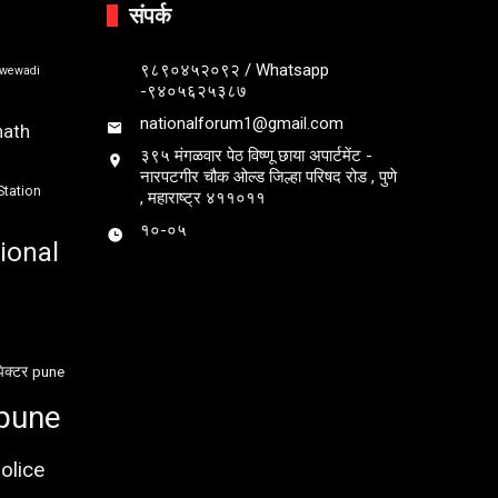
संपर्क
९८९०४५२०९२ / Whatsapp
bwewadi
-९४०५६२५३८७
nationalforum1@gmail.com
nath
३९५ मंगळवार पेठ विष्णू छाया अपार्टमेंट -
नारपटगीर चौक ओल्ड जिल्हा परिषद रोड , पुणे
Station
, महाराष्ट्र ४११०११
१०-०५
ional
ेक्टर
pune
pune
olice