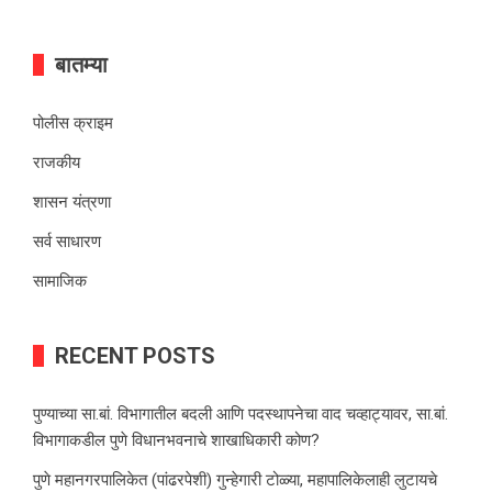
बातम्या
पोलीस क्राइम
राजकीय
शासन यंत्रणा
सर्व साधारण
सामाजिक
RECENT POSTS
पुण्याच्या सा.बां. विभागातील बदली आणि पदस्थापनेचा वाद चव्हाट्यावर, सा.बां.
विभागाकडील पुणे विधानभवनाचे शाखाधिकारी कोण?
पुणे महानगरपालिकेत (पांढरपेशी) गुन्हेगारी टोळ्या, महापालिकेलाही लुटायचे