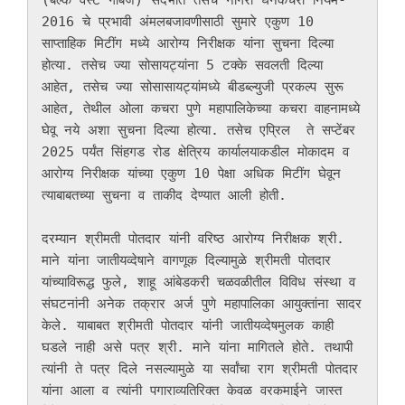
(बल्क वेस्ट गार्बेज) संदर्भात तसेच नागरी घनकचरा नियम- 
2016 चे प्रभावी अंमलबजावणीसाठी सुमारे एकुण 10 
साप्ताहिक मिटींग मध्ये आरोग्य निरीक्षक यांना सुचना दिल्या 
होत्या. तसेच ज्या सोसायट्यांना 5 टक्के सवलती दिल्या 
आहेत, तसेच ज्या सोसासायट्यांमध्ये बीडब्ल्युजी प्रकल्प सुरू 
आहेत, तेथील ओला कचरा पुणे महापालिकेच्या कचरा वाहनामध्ये 
घेवू नये अशा सुचना दिल्या होत्या. तसेच एप्रिल  ते सप्टेंबर 
2025 पर्यंत सिंहगड रोड क्षेत्रिय कार्यालयाकडील मोकादम व 
आरोग्य निरीक्षक यांच्या एकुण 10 पेक्षा अधिक मिटींग घेवून 
त्याबाबतच्या सुचना व ताकीद देण्यात आली होती. 

दरम्यान श्रीमती पोतदार यांनी वरिष्ठ आरोग्य निरीक्षक श्री. 
माने यांना जातीयव्देषाने वागणूक दिल्यामुळे श्रीमती पोतदार 
यांच्याविरूद्ध फुले, शाहू आंबेडकरी चळवळीतील विविध संस्था व 
संघटनांनी अनेक तक्रार अर्ज पुणे महापालिका आयुक्तांना सादर 
केले. याबाबत श्रीमती पोतदार यांनी जातीयव्देषमुलक काही 
घडले नाही असे पत्र श्री. माने यांना मागितले होते. तथापी 
त्यांनी ते पत्र दिले नसल्यामुळे या सर्वांचा राग श्रीमती पोतदार 
यांना आला व त्यांनी पगाराव्यतिरिक्त केवळ वरकमाईने जास्त 