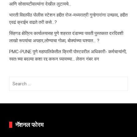
आणि सोसायटीवाल्यांना देखील लुटायचे…
भारती विद्यापीठ पोलीस स्टेशन हद्दीत रोज-मध्यरात्री गुन्हेगारांना उच्छाद, हद्दीत
एवढं क्राईम वाढते तरी कसे…?
सिंहगड क्षेत्रिय कार्यालयासह पुणे शहरात दंडाच्या पावती पुस्तकात दरदिवशी
लाखो रूपयांचा अपहार,लोण्याचा गोळा, बोक्यांच्या घश्यात… ?
PMC-PUNE पुणे महापालिकेतील क्रिमी पोस्टवरील अधिकारी- कर्मचाऱ्यांनी,
स्वतःच्या बदल्या कशा रद्द करून घ्यायच्या… लेसन नंबर वन
Search
for:
नॅशनल फोरम