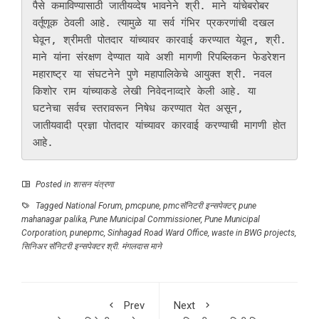
पैसे कमाविण्यासाठी जातीयव्देष भावनेने श्री. माने यांचेबरोबर 
वर्तूणूक ठेवली आहे. त्यामुळे या सर्व गंभिर प्रकरणांची दखल 
घेवून, श्रीमती पोतदार यांच्यावर कारवाई करण्यात येवून, श्री. 
माने यांना संरक्षण देण्यात यावे अशी मागणी रिपब्लिकन फेडरेशन 
महाराष्ट्र या संघटनेने पुणे महापालिकेचे आयुक्त श्री. नवल 
किशोर राम यांच्याकडे लेखी निवेदनाव्दारे केली आहे. या 
घटनेचा सर्वच स्तरावरून निषेध करण्यात येत असून, 
जातीयवादी प्रज्ञा पोतदार यांच्यावर कारवाई करण्याची मागणी होत 
आहे.
Posted in
शासन यंत्रणा
Tagged
National Forum
,
pmcpune
,
pmcसॅनिटरी इन्सपेक्टर
,
pune
mahanagar palika
,
Pune Municipal Commissioner
,
Pune Municipal
Corporation
,
punepmc
,
Sinhagad Road Ward Office
,
waste in BWG projects
,
सिनिअर सॅनिटरी इन्सपेक्टर श्री. मंगलदास माने
Prev
Next