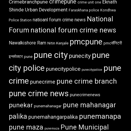
crimepune
Crimebranchpune
Eknath
crime unit one
Shinde Urban Development
Faraskhana police
Kondhwa
National
natioanl forum crime news
Police Station
Forum
national forum crime news
pmcpune
Nawalkishore Ram
Nitin Kenjale
pmcसॅनिटरी
pune city
pune
punecity
इन्सपेक्टर
pune
city police
pune
punecitypolice
punecitypoliice
crime
pune crime branch
punecrime
pune crime news
punecrimenews
punekar
pune mahanagar
punemahanagar
punemanapa
palika
punemahangarpalika
pune maza
Pune Municipal
punemaza