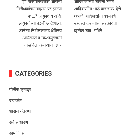
पुणे महापालिकेतील आरोग्य
आदिवासीच्या जमिनी बिगर
निरीक्षकांच्या बदल्या रद्द झाल्या
आदिवासींना भाडे करारावर देणे
का…? आयुक्त व अति.
म्हणजे आदिवासींना कायमचे
आयुक्तांच्या बदली आदेशाला,
उध्वस्त करण्याचा सरकारचा
आरोग्य निरीक्षकांसह क्षेत्रिय
कुटील डाव- गंभिरे
अधिकारी व उपआयुक्तांनी
दाखविला कचऱ्याचा डंपर
CATEGORIES
पोलीस क्राइम
राजकीय
शासन यंत्रणा
सर्व साधारण
सामाजिक