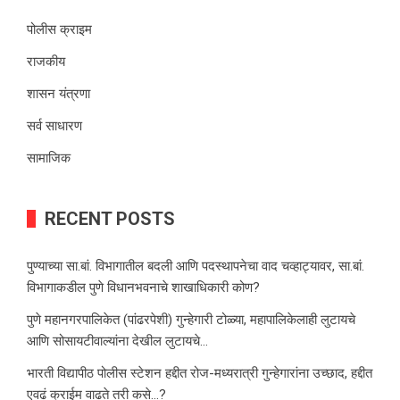
पोलीस क्राइम
राजकीय
शासन यंत्रणा
सर्व साधारण
सामाजिक
RECENT POSTS
पुण्याच्या सा.बां. विभागातील बदली आणि पदस्थापनेचा वाद चव्हाट्यावर, सा.बां.
विभागाकडील पुणे विधानभवनाचे शाखाधिकारी कोण?
पुणे महानगरपालिकेत (पांढरपेशी) गुन्हेगारी टोळ्या, महापालिकेलाही लुटायचे
आणि सोसायटीवाल्यांना देखील लुटायचे…
भारती विद्यापीठ पोलीस स्टेशन हद्दीत रोज-मध्यरात्री गुन्हेगारांना उच्छाद, हद्दीत
एवढं क्राईम वाढते तरी कसे…?