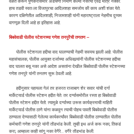
वेळेत करून पुणेकरांसमोर अडचणी निर्माण केल्या नसत्या एवढे मात्र नक्की.
हाच तडवी स्वतःला विजापुरचा आदिलशहा समजोय की काय अशी शंका येते.
कारण दक्षिणेतील आदिलशाही, निजामशाही यांनी महाराष्ट्राला नेहमीच दुय्यम
वागणूक दिली आहे हा इतिहास आहे.
बिबवेवाडी
पोलीस
स्टेशनच्या
गणेश
तनपुरेंची
तणतण
–
पोलीस स्टेशनला हद्दीचा वाद घालण्याची नेहमी सवयच झाली आहे. पोलीस
महासंचालक, पोलीस आयुक्त दर्जाच्या अधिकार्‍यांनी पोलीस स्टेशनच्या हद्दीचा
वाद घालत बसू नका असे आदेश असतांना देखील बिबवेवाडी पोलीस स्टेशनच्या
गणेश तनपुरे यांनी तनतण सुरू ठेवली आहे.
हद्दीनुसार पहायला गेलं तर हजरत राजाबाग शेर सवार यांची दर्गा
मार्केटयार्ड पोलीस स्टेशन हद्दीत येते. तर दर्ग्यासमोरील रस्ता हा बिबवेवाडी
पोलीस स्टेशन हद्दीत येतो. त्यामुळे दर्ग्याच्या उरूस कार्यक्रमाची माहिती
मार्केटयार्ड पोलीस ठाणे यांना कळवुन त्याची पोहच पावती बिबवेवाडी पोलीस
ठाण्याला देण्यासाठी गेलेल्या कार्यकर्त्यांवर बिबवेवाडी पोलीस ठाण्यातील पोलीस
कर्मचारी गणेश तनपुरे यांनी तोंडभांड केली. तुम्ही इथ अर्ज करू नका, तिकडं
करा, आम्हाला काही सांगु नका वेगैरे… वगैरे तोंडभांड केली.