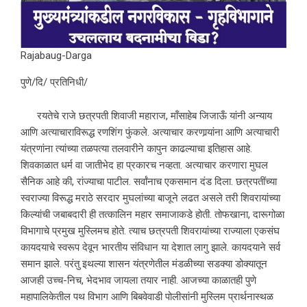
Rajabaug-Darga
पुणे/दि/ प्रतिनिधी/
रयतेचे राजे छत्रपती शिवाजी महाराज, मॉंसाहेब जिजाऊँ यांनी अन्याय
आणि अत्याचाराविरूद्ध रणशिंग फुंकले. अत्याचार करणार्‍यांना आणि अत्याचारी
यंत्रणांना त्यांच्या तळपत्या तलवारीने कापुन काढल्याचा इतिहास आहे.
शिवकाळात धर्म वा जातीभेद हा प्रकारच नव्हता. अत्याचार करणारा मुघल
सैनिक आहे की, रांज्याचा पाटील. सर्वांनाच एकसमान दंड दिला. छत्रपतींच्या
स्वराज्या विरूद्ध मराठे सरदार मुघलांच्या बाजूने लढत असले तरी शिवरायांच्या
किल्यांची जबाबदारी ही तत्कालिन महार समाजाकडे होती. तोफखाना, दारूगोळा
विभागाचे प्रमुख मुस्लिमच होते. त्याच छत्रपती शिवरायांच्या राज्याला एकसंघ
कायदयाचे स्वरूप देवून भारतीय संविधान या देशात लागु झाले. कायदयाने सर्व
समान झाले. परंतु इथल्या शासन यंत्रणेतील मंडळीच्या सडक्या डोक्यातून
आजही उच्च-निच, भेदभाव जायला तयार नाही. आजच्या काळातही पुणे
महापालिकेतील पथ विभाग आणि बिबवेवाडी पोलीसांनी मुस्लिम प्रार्थनास्थळ