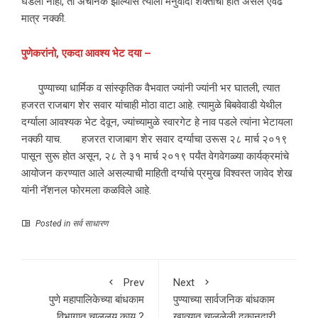
घडला नाही, तो अचानक झाल्यास त्याला मनुवादी शक्तींचा हात असेल एवढे
मात्र नक्की.
पुणेकरांनो
,
एकदा
आवश्य
भेट
दया
–
पुण्याच्या धार्मिक व सांस्कृतिक वैभवात ज्यांनी ज्यांनी भर घातली, त्यात
हजरत राजबाग शेर सवार यांचाही मोठा वाटा आहे. त्यामुळे बिबवेवाडी येथील
दर्ग्याला आवश्यक भेट देवून, ज्यांच्यामुळे स्वारगेट हे नाव पडले त्यांना भेटायला
नक्की याच. हजरत राजाबाग शेर सवार दर्ग्याचा उरूस २८ मार्च २०१९
पासून सुरू होत असून, २८ ते ३१ मार्च २०१९ पर्यंत वेगवेगळ्या कार्यक्रमांचे
आयोजन करण्यात आले असल्याची माहिती दर्ग्याचे प्रमुख विश्‍वस्त जावेद शेख
यांनी नॅशनल फोरमला कळविले आहे.
Posted in
सर्व साधारण
Prev
Next
पुणे महापालिकेच्या बांधकाम
पुण्याच्या सार्वजनिक बांधकाम
विभागात चाललय काय ?
खात्यात चाललेली दुकानदारी