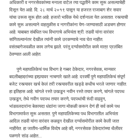
अधिकारी व नगरसेवकांच्या मनाला वाटेल त्या पद्धतीने काम सुरू असल्याचेही
दिसून येत आहे. दि. २८ मार्च २०१९ पासून या हजरत राजाबाग शेर सवार
यांचा उरूस सुरू होत आहे. हजारो भाविक येथे दर्शनाला येत असतात. रस्त्याची
कामे सुरू असल्याने वाहतुकीस व नागरीकांना येण-जाण्यासाठी अडचण होणार
आहे. याबाबत संबंधित पथ विभागाचे अभियंता श्री. तडवी यांना वारंवार
सांगितल्यानंतर देखील त्यांनी कामे उरकण्याचे नाव घेत नाहीत.
वसंतबागेजवळील काम लगेच झाले. परंतु दर्ग्यासमोरील कामे मात्र प्रलंबित
ठेवण्यात आली आहेत.
पुणे महापालिकेचं पथ विभाग हे गब्बर ठेकेदार, नगरसेवक, मान्यवर
बदलीबहाद्दरांच्या इशार्‍यावर नाचणारे खाते आहे. दरवर्षी पुणे महापालिकेचं संपूर्ण
बजेट रस्त्यावर खर्च केलं तरी रस्त्यावरील खड्डे कधीच भरले जाणार नाहीत.
हा इतिहास आहे. चांगले रस्ते उखडून नवीन रस्ते तयार करणे, चांगले पदपथ
उखडून, तेथे नवीन पदपथ तयार करणे, पदपथांची रूंदी वाढवुन,
भांडवलदारांना बेकायदा धंद्यांना जागा मोकळी करून देणं ही सर्व कामे पथ
विभागामार्फत सुरू असतात. पुणे महापालिकेच्या पथ विभागातील अभियंता
आदिल तडवी यांना वारंवार कळवून देखील दर्ग्यासमोरील कामे केली जात
नाहीयेत. हा जातीय-धार्मिक विव्देष आहे की, नगरसेवक ठेकेदारांच्या थैलीवर
पळणारे सांड आहेत….