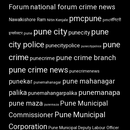
Forum
national forum crime news
pmcpune
Nawalkishore Ram
Nitin Kenjale
pmcसॅनिटरी
pune city
pune
punecity
इन्सपेक्टर
pune
city police
pune
punecitypolice
punecitypoliice
crime
pune crime branch
punecrime
pune crime news
punecrimenews
punekar
pune mahanagar
punemahanagar
punemanapa
palika
punemahangarpalika
pune maza
Pune Municipal
punemaza
Pune Municipal
Commissioner
Corporation
Pune Municipal Deputy Labour Officer