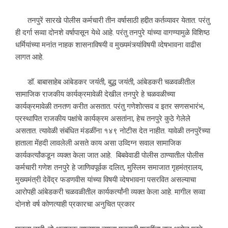
तनपुरें सारखे पोलीस कर्मचारी तीन वर्षासाठी हद्दीत कर्तव्यावर येतात. परंतु
ही दर्गा सव्वा दोनशे वर्षापासून येथे आहे. परंतु तनपुरे यांच्या वागण्यामुळे विशिष्ठ
धर्मियांच्या मनांत नाहक शासनाविषयी व मुख्यमंत्र्यांविषयी व्देषभावना वाढीस
लागत आहे.
डॉ. बाबासाहेब आंबेडकर जयंंती, बुद्ध जयंती, आंबेडकरी चळवळीतील
सामाजिक राजकीय कार्यक्रमावेळी देखील तनपुरे हे चळवळीच्या
कार्यक्रमावेळी तनतण करीत असतात. परंतु गणेशोत्सव व इतर सणसभारंभ,
प्रस्थापित राजकीय पक्षांचे कार्यक्रम असतांना, हेच तनपुरे कुठे गेलेले
असतात. त्यावेळी संबंधित मंडळींना १४९ नोटीस देत नाहीत. यावेळी तनपुरेंच्या
हाताला मेंहदी लावलेली असते काय असा उव्दिग्न सवाल सामाजिक
कार्यकर्त्यांकडून व्यक्त केला जात आहे. बिबवेवाडी पोलीस ठाण्यातील पोलीस
कर्मचारी गणेश तनपुरे हे जाणिवपूर्वक दलित, मुस्लिम समाजात गृहमंत्रालय,
मुख्यमंत्री देवेंद्र फडणवीस यांच्या विषयी व्देषभावना पसरवित असल्याचा
आरोपही आंबेडकरी चळवळीतील कार्यकर्त्यांनी व्यक्त केला आहे. मागील सव्वा
दोनशे वर्ष कोणत्याही प्रकारचा अनुचित प्रकार