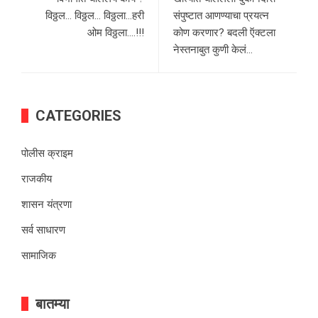
विठ्ठल… विठ्ठल… विठ्ठला…हरी
संपुष्टात आणण्याचा प्रयत्न
ओम विठ्ठला….!!!
कोण करणार? बदली ऍक्टला
नेस्तनाबुत कुणी केलं…
CATEGORIES
पोलीस क्राइम
राजकीय
शासन यंत्रणा
सर्व साधारण
सामाजिक
बातम्या