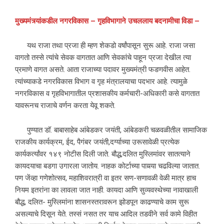
मुख्यमंत्र्यांकडील
नगरविकास
–
गृहविभागाने
उचललाय
बदनामीचा
विडा
–
यथ राजा तथा प्रजा ही म्हण शेकडो वर्षांपासून सुरू आहे. राजा जसा
वागतो तस्से त्यांचे सेवक वागतात आणि सेवकांचे पाहून प्रजा देखील त्या
प्रमाणे वागत असते. आता राजाच्या पदावर मुख्यमंत्री फडणवीस आहेत.
त्यांच्याकडे नगरविकास विभाग व गृह मंत्रालयाचा पदभार आहे. त्यामुळे
नगरविकास व गृहविभागातील प्रशासकीय कर्मचारी-अधिकारी कसे वागतात
यावरूनच राजाचे वर्णन करता येवू शकते.
पुण्यात डॉ. बाबासाहेब आंबेडकर जयंती, आंबेडकरी चळवळीतील सामाजिक
राजकीय कार्यक्रम, ईद, पैगंबर जयंती,दर्ग्याच्या उरूसावेळी प्रत्येक
कार्यकर्त्यांवर १४९ नोटीस दिली जाते. बौद्ध,दलित मुस्लिमांवर सातत्याने
कायदयाचा बडगा उगारला जातोय. नाहक कोर्टाच्या पायर्‍या चढविल्या जातात.
पण जेंव्हा गणेशोत्सव, महाशिवरात्री वा इतर सण-सणावळी वेळी मात्र हाच
नियम इतरांना का लावला जात नाही. कायदा आणि सुव्यवस्थेच्या नावाखाली
बौद्ध, दलित- मुस्लिमांना शासनस्तरावरून झोडपून काढण्याचे काम सुरू
असल्याचे दिसून येते. तस्सं नसत तर याच आदिल तडवीने सर्व कामे विहीत