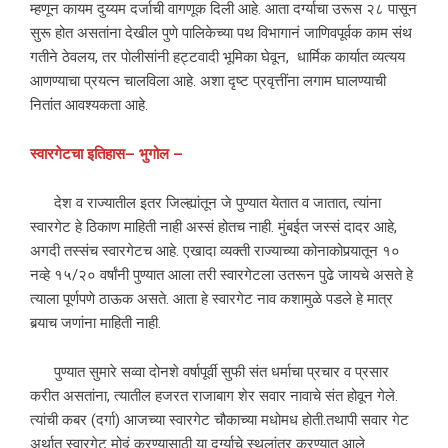
म्हणून कायम दुय्यम दर्जाची वागणूक दिली आहे. आता दर्ग्याचा उरूस २८ पासून
सुरू होत असतांना देखील पुणे पालिकेच्या पथ विभागानं जाणिवपूर्वक काम संथ
गतीने ठेवलय, तर पोलीसांनी हट्टवादी भूमिका घेवून, धार्मिक कार्यात व्यत्यय
आणण्याचा प्रयत्न चालविला आहे. अशा दृष्ट प्रवृत्तींना लगाम घालण्याची
नितांत आवश्यकता आहे.
स्वारगेटचा
इतिहास
–
भुगोल
–
देश व राज्यातील इतर जिल्ह्यांतून जे पुण्यात येतात व जातात, त्यांना
स्वारगेट हे ठिकाण माहिती नाही अस्सं होतच नाही. मुंबईत जस्सं दादर आहे,
अगदी तस्संच स्वारगेटच आहे. एखादा व्यक्ती राज्याच्या कोनाकोपर्‍यातून १०
नव्हे १५/२० वर्षांनी पुण्यात आला तरी स्वारगेटला उतरून पुढे जायचे असते हे
त्याला पूर्णपणे ठाऊक असते. आता हे स्वारगेट नाव कशामुळे पडले हे मात्र
बर्‍याच जणांना माहिती नाही.
पुण्यात सुमारे सव्वा दोनशे वर्षापूर्वी सुफी संत धर्माचा प्रचार व प्रसार
करीत असतांना, त्यातील हजरत राजाबाग शेर सवार नावाचे संत होवून गेले.
त्यांची कबर (दर्गा) आजच्या स्वारगेट चौकाच्या मधोमध होती.तथापी सवार गेट
अर्थात स्वारगेट मोठ्ठं करण्यासाठी या दर्ग्याचे स्थलांतर करण्यात आले.