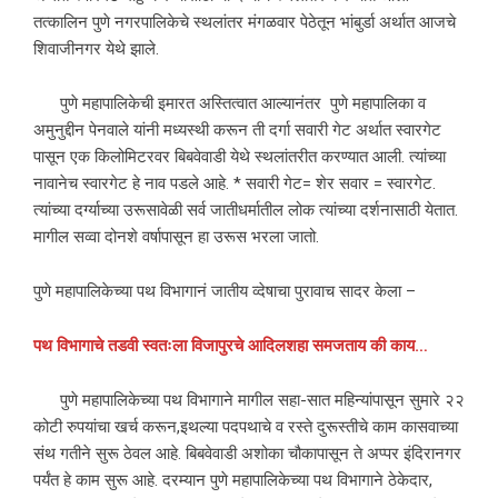
तत्कालिन पुणे नगरपालिकेचे स्थलांतर मंगळवार पेठेतून भांबुर्डा अर्थात आजचे
शिवाजीनगर येथे झाले.
पुणे महापालिकेची इमारत अस्तित्वात आल्यानंतर पुणे महापालिका व
अमुनुद्दीन पेनवाले यांनी मध्यस्थी करून ती दर्गा सवारी गेट अर्थात स्वारगेट
पासून एक किलोमिटरवर बिबवेवाडी येथे स्थलांतरीत करण्यात आली. त्यांच्या
नावानेच स्वारगेट हे नाव पडले आहे. * सवारी गेट= शेर सवार = स्वारगेट.
त्यांच्या दर्ग्याच्या उरूसावेळी सर्व जातीधर्मातील लोक त्यांच्या दर्शनासाठी येतात.
मागील सव्वा दोनशे वर्षापासून हा उरूस भरला जातो.
पुणे महापालिकेच्या पथ विभागानं जातीय व्देषाचा पुरावाच सादर केला –
पथ
विभागाचे
तडवी
स्वतःला
विजापुरचे
आदिलशहा
समजताय
की
काय
…
पुणे महापालिकेच्या पथ विभागाने मागील सहा-सात महिन्यांपासून सुमारे २२
कोटी रुपयांचा खर्च करून,इथल्या पदपथाचे व रस्ते दुरूस्तीचे काम कासवाच्या
संथ गतीने सुरू ठेवल आहे. बिबवेवाडी अशोका चौकापासून ते अप्पर इंदिरानगर
पर्यंत हे काम सुरू आहे. दरम्यान पुणे महापालिकेच्या पथ विभागाने ठेकेदार,