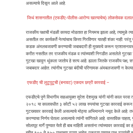
असल्याचे दिसून आले आहे.
जिथं शासनातील (एफडीए-पोलीस-आरोग्य खात्याचेच) लोकसेवक दला
राजकीय पक्षाची मंडळी कायदा मोडतात हा नियमच झाला आहे, त्यामुळे त्
असतील तर कार्यकर्ते नेत्यांचाच कित्ता गिरविणार यातही शंका नाही. परंतु
कडक अंमलबजावणी करण्याची जबाबदारी ही मुख्यत्वे करून प्रशासना
करीत नसतील तर राजकीय मंडळ व त्यांच्याशी निगडीत असलेले गुटखा उत
गुटखा खावुन थुंकला जातोय हे सत्य आहे. ह्याला जितके राजकीय पक्ष,
जबाबदार आहेत. त्यांनीच गुटखा बंदीची परिणामक अंमबलजावणी न केल्याम
एफडीए ची लुटूपुटूची (बनावट) एकदम छप्री कारवाई –
एफडीएचे पुणे विभागीय सहआयुक्त सुरेश देशमुख यांनी यांनी काल परवा त्या
२०१८ या कालावधीत ३ कोटी ५२ लाख रुपयांचा गुटखा कारवाई करून जप्
गुटख्यावर कारवाई केली असल्याचे मोठ्या अभिमानाने नमूद केले आहे. तसेच
करण्याचा निर्णय घेतला असल्याचे त्यांनी सांगितले आहे. वास्तविक पाहता
सोलापूर मार्गे पुण्यात येतो ही बाब माहिती असतांना त्यांच्यावर कारवाई
हद्दीत १०० ते १५० पानाच्या टपर्‍या आहेत. एकट्या पुण्यात पान टपर्‍यांच