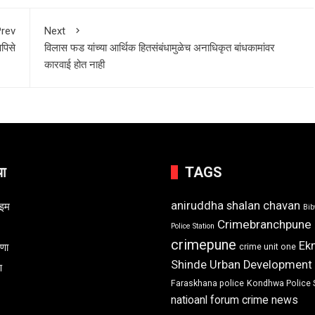
rev
Next
पिसे
विलास फड यांच्या आर्थिक हितसंबंधामुळेच अनाधिकृत बांधकामांवर
कारवाई होत नाही
या
TAGS
aniruddha shalan chavan
ाइम
Bi
Crimebranchpune
Police Station
crimepune
Ek
रणा
crime unit one
Shinde Urban Development
ण
Faraskhana police
Kondhwa Police 
natioanl forum crime news