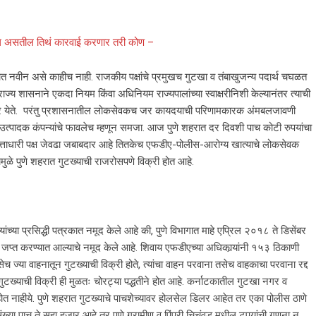
ल असतील तिथं कारवाई करणार तरी कोण –
यात नवीन असे काहीच नाही. राजकीय पक्षांचे प्रमुखच गुटखा व तंबाखुजन्य पदार्थ चघळत
 राज्य शासनाने एकदा नियम किंवा अधिनियम राज्यपालांच्या स्वाक्षरीनिशी केल्यानंतर त्याची
वर येते. परंतु प्रशासनातील लोकसेवकच जर कायदयाची परिणामकारक अंमबलजावणी
्पादक कंपन्यांचे फावलेच म्हणून समजा. आज पुणे शहरात दर दिवशी पाच कोटी रुपयांचा
 सत्ताधारी पक्ष जेवढा जबाबदार आहे तितकेच एफडीए-पोलीस-आरोग्य खात्याचे लोकसेवक
ुळे पुणे शहरात गुटख्याची राजरोसपणे विक्री होत आहे.
ंच्या प्रसिद्धी पत्रकात नमूद केले आहे की, पुणे विभागात माहे एप्रिल २०१८ ते डिसेंबर
त करण्यात आल्याचे नमूद केले आहे. शिवाय एफडीएच्या अधिकार्‍यांनी १५३ ठिकाणी
 ज्या वाहनातून गुटख्याची विक्री होते, त्यांचा वाहन परवाना तसेच वाहकाचा परवाना रद्द
, गुटख्याची विक्री ही मुळतः चोरट्या पद्धतीने होत आहे. कर्नाटकातील गुटखा नगर व
 का होत नाहीये. पुणे शहरात गुटख्याचे पाचशेच्यावर होलसेल डिलर आहेत तर एका पोलीस ठाणे
ी संख्या पाच ते सहा हजार आहे तर पुणे ग्रामीण व पिंपरी चिचंवड मधील टपर्‍यांची गणना न