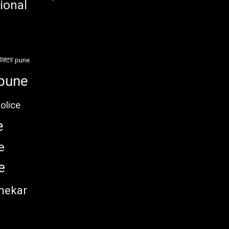
ional
ेक्टर
pune
pune
olice
e
e
e
nekar