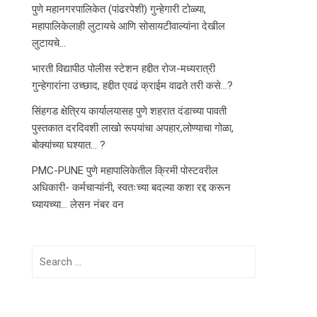
पुणे महानगरपालिकेत (पांढरपेशी) गुन्हेगारी टोळ्या,
महापालिकेलाही लुटायचे आणि सोसायटीवाल्यांना देखील
लुटायचे…
भारती विद्यापीठ पोलीस स्टेशन हद्दीत रोज-मध्यरात्री
गुन्हेगारांना उच्छाद, हद्दीत एवढं क्राईम वाढते तरी कसे…?
सिंहगड क्षेत्रिय कार्यालयासह पुणे शहरात दंडाच्या पावती
पुस्तकात दरदिवशी लाखो रूपयांचा अपहार,लोण्याचा गोळा,
बोक्यांच्या घश्यात… ?
PMC-PUNE पुणे महापालिकेतील क्रिमी पोस्टवरील
अधिकारी- कर्मचाऱ्यांनी, स्वतःच्या बदल्या कशा रद्द करून
घ्यायच्या… लेसन नंबर वन
Search
for: