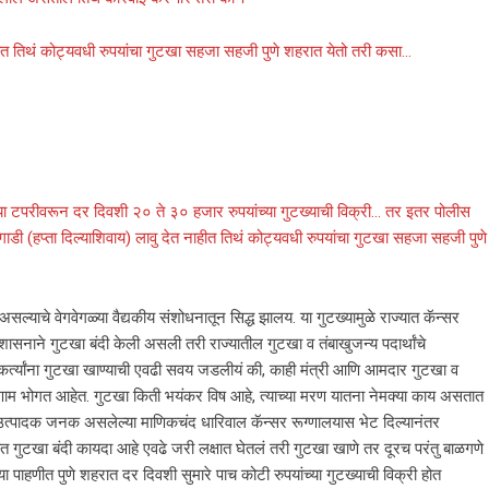
नाहीत तिथं कोट्यवधी रुपयांचा गुटखा सहजा सहजी पुणे शहरात येतो तरी कसा…
्या टपरीवरून दर दिवशी २० ते ३० हजार रुपयांच्या गुटख्याची विक्री… तर इतर पोलीस
ातगाडी (हप्ता दिल्याशिवाय) लावु देत नाहीत तिथं कोट्यवधी रुपयांचा गुटखा सहजा सहजी पुणे
्याचे वेगवेगळ्या वैद्यकीय संशोधनातून सिद्ध झालय. या गुटख्यामुळे राज्यात कॅन्सर
शासनाने गुटखा बंदी केली असली तरी राज्यातील गुटखा व तंबाखुजन्य पदार्थांचे
र्त्यांना गुटखा खाण्याची एवढी सवय जडलीयं की, काही मंत्री आणि आमदार गुटखा व
 परिणाम भोगत आहेत. गुटखा किती भयंकर विष आहे, त्याच्या मरण यातना नेमक्या काय असतात
े उत्पादक जनक असलेल्या माणिकचंद धारिवाल कॅन्सर रूग्णालयास भेट दिल्यानंतर
्यात गुटखा बंदी कायदा आहे एवढे जरी लक्षात घेतलं तरी गुटखा खाणे तर दूरच परंतु बाळगणे
्या पाहणीत पुणे शहरात दर दिवशी सुमारे पाच कोटी रुपयांच्या गुटख्याची विक्री होत