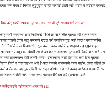
न गुटखा जप्त केला ही निव्वळ लुटूपुटूची छप्री कारवाई झाली आहे. धडक व कड्डक कारवाई
हीत तिथं कोट्यवधी रुपयांचा गुटखा सहजा सहजी पुणे शहरात येतो तरी कसा…
 कोट्यवधी रुपयांच्या आकडेवारीकडे पाहिले तर राज्यातील गुटखा बंदी शासनाच्याच
पाव चहाची टपरी चालु करायची म्हटल तरी स्थानिक गुंड, भाई, दादा व कार्यकर्त्यांना
नोटांनी ओले केल्याशिवाय धंदा सुरू करता येतच नाहीये. हा अनुभव पाहता,पुणे शहरात
ानांच्या टपर्‍यातून दर दिवशी २० ते ३० हजार रुपयांच्या गुटख्याची विक्री होत आहे. पाच
केली तरी शासनमान्य देशी कच्ची- चप्टी- ढोसल्यावर जशी झिंग येते, तशी झिंग गुटखा
सांचा किती व कसा सहभाग आहे हे आता नव्याने सांगण्याची गरज नाहीये. तस्सं पाहिलं तर
िक्री व होलसेल वाहतुक पाहिली तर ससुन हॉस्पीटल व माणिकचंद धारिवाल यांच्या कॅन्सर
ता शंकाच राहिली नाही. सरकारच्या गुटखाबंदीचे हेच खरे (अप)यश आहे.
र्केटयार्डचे वाईर्क्क्रांना आवरा हो ऽऽऽ