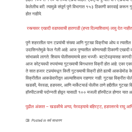
केलेलीच बरी. त्यामुळे संपूर्ण पुणे विभागात १५३ ठिकाणी कारवाई करू
होत नाहीये.
रस्त्यावर एखादी वडापावाची हातगाडी (हप्ता दिल्याशिवाय) लावु देत ना
पुणे शहरातील पान टपर्‍यांची संख्या आणि गुटखा विक्रीचा ओघ व त्यातील
उदासिनतेमुळे फेल गेली आहे. आज पुण्यातील कोणत्याही ठिकाणी एखादी वडा
सांभाळावे लागते. शिवाय पोलीसमामाचे हात भज्जी- बटाटेवड्यासह कागदी 
आज कोट्यवधी रुपयांच्या गुटख्याची बिनधास्त विक्री होत आहे. एका एका प
ते सात हजार टपर्‍यांमधून किती गुटख्याची विक्री होते ह्याची आकडेमोड 
विक्रीतील आकडेवारीतून आल्याशिवाय राहणार नाही. गुटखा विक्रीत पोली
खडकी, येरवडा, हडपसर, आणि मार्केटयार्ड पोलीस ठाणे हद्दीतील गुटखा व
हॉस्पीटलची पदोन्नती होवून यासाठी १०० मजली हॉस्पीटल होणार यात आ
पुढील अंकात – खडकीचे अप्पा, येरवड्याचे बहिरट्ट, हडपसरचे राघु आणि मा
Posted in
सर्व साधारण