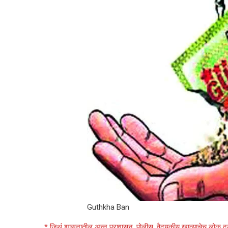
Guthkha Ban
* जिथं शासनातील अन्न प्रशासन, पोलीस, वैदयकीय खात्याचेच लोक