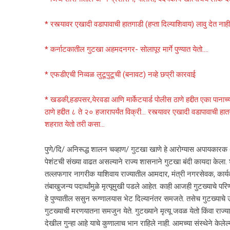
* रस्त्यावर एखादी वडापावाची हातगाडी (हप्ता दिल्याशिवाय) लावु देत 
* कर्नाटकातील गुटखा अहमदनगर- सोलापूर मार्गे पुण्यात येतो….
* एफडीएची निव्वळ लुटूपुटूची (बनावट) नव्हे छप्री कारवाई
* खडकी,हडपसर,येरवडा आणि मार्केटयार्ड पोलीस ठाणे हद्दीत एका पानाच
ठाणे हद्दीत ८ ते २० हजारापर्यंत विक्री… रस्त्यावर एखादी वडापावाची ह
शहरात येतो तरी कसा…
पुणे/दि/ अनिरूद्ध शालन चव्हाण/ गुटखा खाणे हे आरोग्यास अपायकारक असल
पेशंटची संख्या वाढत असल्याने राज्य शासनाने गुटखा बंदी कायदा केला. 
तल्लफगार नागरीक याशिवाय राज्यातील आमदार, मंत्री नगरसेवक, कार्यक
तंबाखुजन्य पदार्थांमुळे मृत्यूमुखी पडले आहेत. काही आजही गुटख्याचे
हे पुण्यातील ससुन रूग्णालयास भेट दिल्यानंतर समजते. तसेच गुटख्याच
गुटख्याची मरणयातना समजुन येते. गुटख्याने मृत्यू जवळ येतो किंवा राज
देखील गुन्हा आहे याचे कुणालाच भान राहिले नाही. आमच्या संस्थेने केलेल