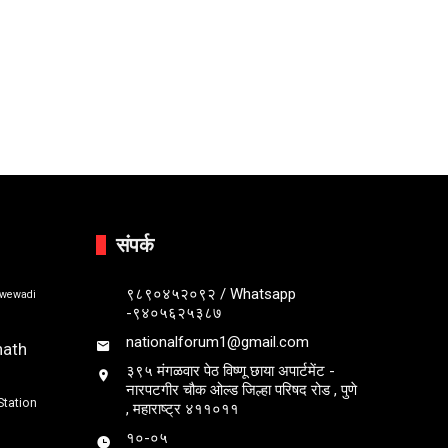
संपर्क
९८९०४५२०९२ / Whatsapp
bwewadi
-९४०५६२५३८७
nationalforum1@gmail.com
nath
३९५ मंगळवार पेठ विष्णू छाया अपार्टमेंट -
नारपटगीर चौक ओल्ड जिल्हा परिषद रोड , पुणे
Station
, महाराष्ट्र ४११०११
१०-०५