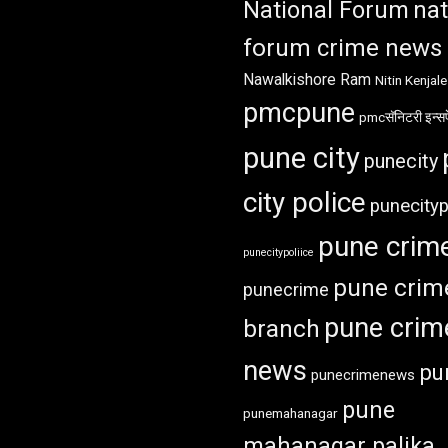
National Forum
nat
forum crime news
Nawalkishore Ram
Nitin Kenjale
pmcpune
pmcसॅनिटरी इन्सप
pune city
punecity
city police
punecityp
pune crim
punecitypoliice
pune crim
punecrime
pune crim
branch
news
pu
punecrimenews
pune
punemahanagar
mahanagar palika