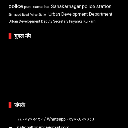
police
Sahakarnagar police station
pune samachar
Urban Development Department
Sinhagad Road Police Station
Urban Development Deputy Secretary Priyanka Kulkarni
गुगल मॅप
संपर्क
९८९०४५२०९२ / Whatsapp -९४०५६२५३८७
nationalforum1@gmail.com