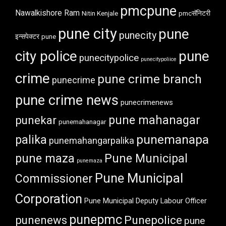
pmcpune
Nawalkishore Ram
Nitin Kenjale
pmcसॅनिटरी
pune city
pune
punecity
इन्सपेक्टर
pune
city police
pune
punecitypolice
punecitypoliice
crime
pune crime branch
punecrime
pune crime news
punecrimenews
punekar
pune mahanagar
punemahanagar
punemanapa
palika
punemahangarpalika
pune maza
Pune Municipal
punemaza
Pune Municipal
Commissioner
Corporation
Pune Municipal Deputy Labour Officer
punepmc
punenews
Punepolice
pune