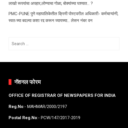
लाखो रूपयांचा अपहार,लोण्याचा गोळा, बोक्यांच्या घश्यात… ?
PMC-PUNE पुणे महापालिकेतील क्रिमी पोस्टवरील अधिकारी- कर्मचाऱ्यांनी,
स्वतःच्या बदल्या कशा रद्द करून घ्यायच्या… लेसन नंबर वन
Search
for:
नॅशनल फोरम
OFFICE OF REGISTRAR OF NEWSPAPERS FOR INDIA
Reg.No
:- MAHMAR/2000/2197
Postal Reg.No
:- PCW/147/2017-2019