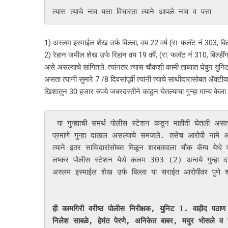
त्यास त्याचे नाव पत्ता विचारता त्याने आपले नाव व पत्ता 
1) अस्लम इस्माईल शेख उर्फ बिल्ला, वय 22 वर्ष (रा. फलॅट नं 303, बि
2) रेहान जमील शेख उर्फ रिहान वय 19 वर्षे, (रा. फलॅट नं 310, बिल्डी
असे असल्याचे सांगितले. त्यांनतर त्यास चौकशी कामी ताब्यात घेवुन युनिट-1
असता त्यांनी सुमारे 7 /8 दिवसांपूर्वी त्यांनी त्याचे साथीदारासोबत ॲक
खिशातुन 30 हजार रुपये जबरदस्तीने काढुन घेतल्याचा गुन्हा मान्य केला
 या गुन्ह्याची समर्थ पोलीस स्टेशन कडून माहीती घेतली असता वरील घटनेचे अनुषंगाने समर्थ पोलीस स्टेशन येथे 304 (2), 3 (5) 
प्रमाणे गुन्हा दाखल असल्याचे समजले. तसेच आरोपी नामे 
त्याने इतर साथिदारांसोबत मिळून शरबतवाला चौक कॅम्प येथे 
लष्कर पोलीस स्टेशन येथे कलम 303 (2) अन्वये गुन्हा दा
अस्लम इस्माईल शेख उर्फ बिल्ला या सराईत आरोपीवर पुणे 
ही कामगिरी वरीष्ठ पोलीस निरीक्षक, युनिट 1. वाहीद पठाण य
निलेश साबळे, हेमंत पेरणे, अनिकेत बाबर, मयुर भोसले व उ