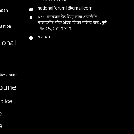
nationalforum1@gmail.com
nath
३९५ मंगळवार पेठ विष्णू छाया अपार्टमेंट -
नारपटगीर चौक ओल्ड जिल्हा परिषद रोड , पुणे
Station
, महाराष्ट्र ४११०११
१०-०५
ional
ेक्टर
pune
pune
olice
e
e