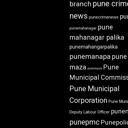
pune crim
branch
news
pu
punecrimenews
pune
punemahanagar
mahanagar palika
punemahangarpalika
punemanapa
pune
maza
Pune
punemaza
Municipal Commiss
Pune Municipal
Corporation
Pune Muni
pune
Deputy Labour Officer
punepmc
Punepoli