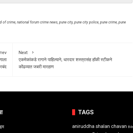
ld of crime
,
national forum crime news
,
pune city
,
pune city police
,
pune crime
,
pune
rev
Next
णाला
एकमेकांकडे रागाने पाहिल्याने, धारदार शस्त्रासंह हॉकी स्टीकने
रबंद
कोंढव्यात जबरी मारहाण
या
TAGS
aniruddha shalan chavan
ाइम
Bi