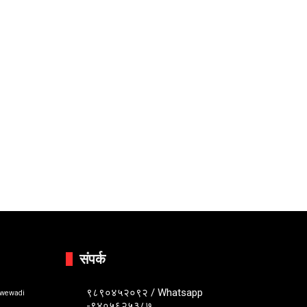
संपर्क
९८९०४५२०९२ / Whatsapp
bwewadi
-९४०५६२५३८७