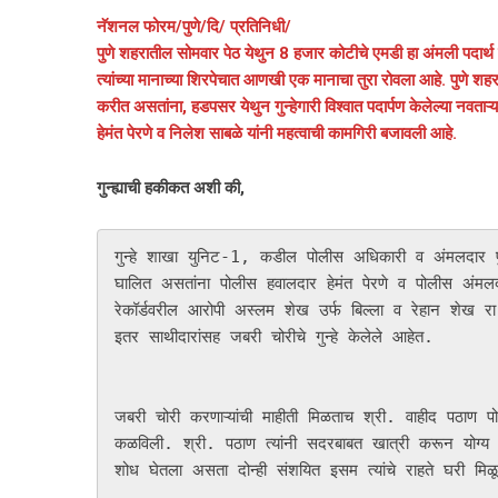
नॅशनल फोरम/पुणे/दि/ प्रतिनिधी/
पुणे शहरातील सोमवार पेठ येथुन 8 हजार कोटीचे एमडी हा अंमली पदार्थ पक
त्यांच्या मानाच्या शिरपेचात आणखी एक मानाचा तुरा रोवला आहे. पुणे शहरा
करीत असतांना, हडपसर येथुन गुन्हेगारी विश्वात पदार्पण केलेल्या नवता
हेमंत पेरणे व निलेश साबळे यांनी महत्वाची कामगिरी बजावली आहे.
गुन्ह्याची हकीकत अशी की,
गुन्हे शाखा युनिट-1, कडील पोलीस अधिकारी व अंमलदार पुणे श
घालित असतांना पोलीस हवालदार हेमंत पेरणे व पोलीस अंमलदा
रेकॉर्डवरील आरोपी अस्लम शेख उर्फ बिल्ला व रेहान शेख रा.
इतर साथीदारांसह जबरी चोरीचे गुन्हे केलेले आहेत. 

जबरी चोरी करणाऱ्यांची माहीती मिळताच श्री. वाहीद पठाण पो
कळविली. श्री. पठाण त्यांनी सदरबाबत खात्री करून योग्य ती 
शोध घेतला असता दोन्ही संशयित इसम त्यांचे राहते घरी मि