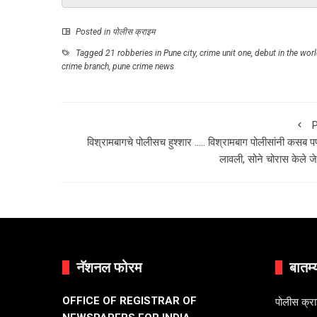
Posted in
पोलीस क्राइम
Tagged
21 robberies in Pune city
,
crime unit one
,
debut in the wor
crime branch
,
pune crime news
P
विश्रामबागचे पोलीसच हुश्शार ….. विश्रामबाग पोलीसांनी कसब प
लावली, सोने चोरास केले जे
नॅशनल फोरम
बातम्
OFFICE OF REGISTRAR OF
पोलीस क्र