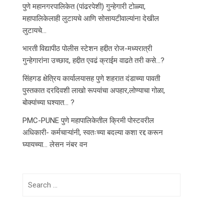
पुणे महानगरपालिकेत (पांढरपेशी) गुन्हेगारी टोळ्या,
महापालिकेलाही लुटायचे आणि सोसायटीवाल्यांना देखील
लुटायचे…
भारती विद्यापीठ पोलीस स्टेशन हद्दीत रोज-मध्यरात्री
गुन्हेगारांना उच्छाद, हद्दीत एवढं क्राईम वाढते तरी कसे…?
सिंहगड क्षेत्रिय कार्यालयासह पुणे शहरात दंडाच्या पावती
पुस्तकात दरदिवशी लाखो रूपयांचा अपहार,लोण्याचा गोळा,
बोक्यांच्या घश्यात… ?
PMC-PUNE पुणे महापालिकेतील क्रिमी पोस्टवरील
अधिकारी- कर्मचाऱ्यांनी, स्वतःच्या बदल्या कशा रद्द करून
घ्यायच्या… लेसन नंबर वन
Search
for: