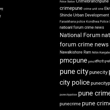
Crimebranchpune
Police Station
crimepune
Ek
रणा
crime unit one
Shinde Urban Development
ण
Faraskhana police
Kondhwa Police 
natioanl forum crime news
National Forum
nat
forum crime news
Nawalkishore Ram
Nitin Kenjale
pmcpune
pmcसॅनिटरी इन्सप
pune city
punecity
city police
punecityp
pune crim
punecitypoliice
pune crim
punecrime