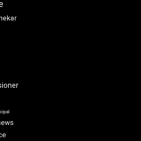
e
nekar
ioner
cipal
news
ce