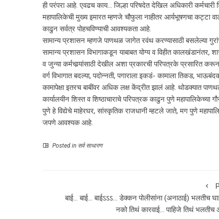
ही परंपरा आहे. एवढच काय… जिल्हा परिषदेत देखिल अधिकारी कर्मचारी 
महापालिकेची मुख्य इमारत म्हणजे चौफुला नाहीतर आर्यभूषणचा कट्टा वाट
काढुन सर्वत्र पोहचविण्याची आवश्यकता आहे.
सामान्य प्रशासन म्हणजे पाणथळ जागेत रवंथ करण्यासाठी बसलेल्या गुरां
सामान्य प्रशासन विभागाकडून याबाबत योग्य व विहीत कालखंडानंतर, शा
व जुन्या कर्मचार्‍यांसाठी देखील अशा प्रकारची परिपत्रके प्रसारित करून
वर्ग विभागात बदल्या, पदोन्नती, पगाराला इकडं- कामाला तिकड, भाऊबंदकी
कामापेक्षा इतरच बाबींवर अधिक लक्ष केंद्रीत झालं आहे. थोडक्यात पा
कार्यालयीन शिस्त व शिष्ठाचाराचे परिपत्रक काढुन पुणे महापालिकेच्या ग
पुणे हे विद्येचे माहेरघर, सांस्कृतिक राजधानी म्हटले जाते, मग पुणे म
जपणे आवश्यक आहे.
Posted in
सर्व साधारण
P
बाई… बाई… बाईऽऽऽ… डेक्कन पोलीसांना (अनाठाई) भलतीच घा
नको तिथं कारवाई… पाहिजे तिथं भलतीच