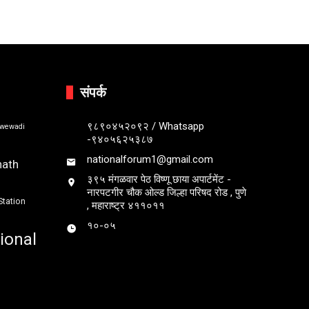
संपर्क
९८९०४५२०९२ / Whatsapp
bwewadi
-९४०५६२५३८७
nationalforum1@gmail.com
nath
३९५ मंगळवार पेठ विष्णू छाया अपार्टमेंट -
नारपटगीर चौक ओल्ड जिल्हा परिषद रोड , पुणे
Station
, महाराष्ट्र ४११०११
१०-०५
ional