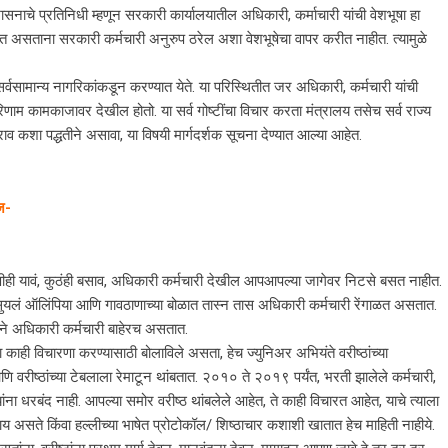
शासनाचे प्रतिनिधी म्हणून सरकारी कार्यालयातील अधिकारी, कर्माचारी यांची वेशभूषा हा
पस्थित असताना सरकारी कर्मचारी अनुरुप ठरेल अशा वेशभूषेचा वापर करीत नाहीत. त्यामुळे
ा सर्वसामान्य नागरिकांकडून करण्यात येते. या परिस्थितीत जर अधिकारी, कर्मचारी यांची
णाम कामकाजावर देखील होतो. या सर्व गोष्टींचा विचार करता मंत्रालय तसेच सर्व राज्य
राव कशा पद्धतीने असावा, या विषयी मार्गदर्शक सूचना देण्यात आल्या आहेत.
रज-
ुणीही यावं, कुठंही बसाव, अधिकारी कर्मचारी देखील आपआपल्या जागेवर निटसे बसत नाहीत.
लं सुयलं ऑलिंपिया आणि गावठाणाच्या बोळात तास्न तास अधिकारी कर्मचारी रेंगाळत असतात.
्याने अधिकारी कर्मचारी बाहेरच असतात.
ना काही विचारणा करण्यासाठी बोलाविले असता, हेच ज्युनिअर अभियंते वरीष्ठांच्या
रीष्ठांच्या टेबलाला रेमाटून थांबतात. २०१० ते २०१९ पर्यंत, भरती झालेले कर्मचारी,
धरबंद नाही. आपल्या समोर वरीष्ठ थांबलेले आहेत, ते काही विचारत आहेत, याचे त्याला
असते किंवा हल्लीच्या भाषेत प्रोटोकॉल/ शिष्ठाचार कशाशी खातात हेच माहिती नाहीये.