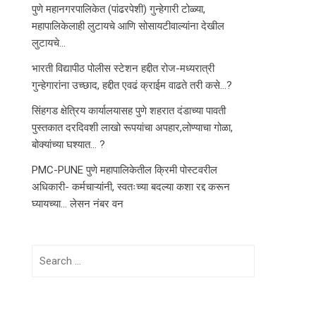
पुणे महानगरपालिकेत (पांढरपेशी) गुन्हेगारी टोळ्या,
महापालिकेलाही लुटायचे आणि सोसायटीवाल्यांना देखील
लुटायचे…
भारती विद्यापीठ पोलीस स्टेशन हद्दीत रोज-मध्यरात्री
गुन्हेगारांना उच्छाद, हद्दीत एवढं क्राईम वाढते तरी कसे…?
सिंहगड क्षेत्रिय कार्यालयासह पुणे शहरात दंडाच्या पावती
पुस्तकात दरदिवशी लाखो रूपयांचा अपहार,लोण्याचा गोळा,
बोक्यांच्या घश्यात… ?
PMC-PUNE पुणे महापालिकेतील क्रिमी पोस्टवरील
अधिकारी- कर्मचाऱ्यांनी, स्वतःच्या बदल्या कशा रद्द करून
घ्यायच्या… लेसन नंबर वन
Search
for: