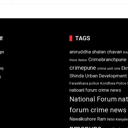
या
TAGS
aniruddha shalan chavan
ाइम
Bi
Crimebranchpune
Police Station
crimepune
Ek
रणा
crime unit one
Shinde Urban Development
ण
Faraskhana police
Kondhwa Police 
natioanl forum crime news
National Forum
nat
forum crime news
Nawalkishore Ram
Nitin Kenjale