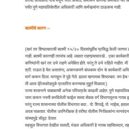
वरीष्ठ अधिकारी पोर्च मधुन जात असता, समोरून कनिष्ठ कर्मचारी येत असता
पर्यंत पुणे महापालिकेतील अधिकारी आणि कर्मचार्‍यांना ठाऊकच नाही.
बातमीचे कारण –
(खरं तर शिष्ठाचाराची बातमी १५/२० दिवसांपूर्वीच प्रसिद्ध केली जाणार 
नाही. बातमी कारणही तस्संच आहे. लक्षात राहणार्‍यासारखे… एका कार्यकार
कनिष्ठांनी खरं तर उभे राहणे अपेक्षित होते. परंतु ते उभे राहिले नाहीत. 
श्री. राऊत हे येत असतांना, अचानकपणे बांधकाम दोन चे कार्यकारी अभियंता
मार्ग करून दिला. मागाहून ते पुढे गेले. ह्याला म्हणायचा शिष्ठाचार. पण हेच 
ती आता डे्रेसकोडमुळे प्रसारित करण्याचा मुहूर्त मिळाला.)
राज्य शासनाने याबाबतची अनेक परिपत्रके काढली आहेत. पुणे महापालिका स
जमा करून नस्ती बनविलेली फाईल सध्या सेवक वर्ग विभागातूनच गायब झाल
परंतु राज्य शासनाच्या पोलीस विभागात बघा… पो. शिपाई, पो. नाईक, हवालदा
अदब पाळतात. पोलीस उपनिरीक्षक हे वरीष्ठ पोलीस निरीक्षकांना मानवंदना द
यांच्यापुढे सॅलूट देतात.
महसुल विभागात देखील तलाठी, मंडल अधिकारी हे नायब तहसिलदार, तहसि