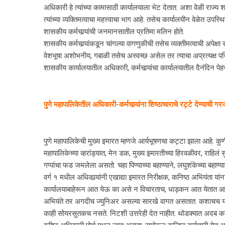
अधिकारी हे त्यांच्या कामासाठी कार्यालयाला भेट देतात. अशा वेळी राज्य 
त्यांच्या व्यक्तिमत्वाचा महत्त्वाचा भाग आहे. तसेच कार्यालयीन वेळेत उ
शासकीय कर्मचार्‍यांची जनमानसातील प्रतिमा मलिन होते.
शासकीय कर्मचार्‍यांकडून चांगल्या वागणुकीची तसेच व्यक्तीमत्वाची अपेक्ष
वेशभूषा अशोभनीय, गबाळी तसेच अस्वच्छ असेल तर त्याचा अप्रत्यक्ष परि
शासकीय कार्यालयातील अधिकारी, कर्मचार्‍यांचा कार्यालयातील दैनंदिन पेह
पुणे महापालिकेतील अधिकारी-कर्मचार्‍यांना शिष्ठाचाराचे रट्टे देण्याची ग
पुणे महापालिकेची मुख्य इमारत म्हणजे आर्यभूषणचा कट्टा झाला आहे. क
महापालिकेच्या व्हरांड्यात, मेन डक, मुख्य इमारतीच्या हिरवळीवर, राहि
गप्पांचा फड जमलेला असतो. चहा पिण्याच्या बहाण्याने, लघुशंकेच्या बहाण
वर्ग १ मधील अधिकार्‍यांनी एखाद्या इमारत निरीक्षक, कनिष्ठ अभियंता यां
कार्यालयाबाहेरून आत येऊ का असे न विचारताच, धाड्कन आत येतात आणि व
अभियंते तर अगदीच ज्युनिअर असल्या सारखे वागत असतात. कशाचच यांना 
काही सोयरसुतकच नसते. निटशी उत्तरेही देत नाहीत. थोडक्यात अदब काय 