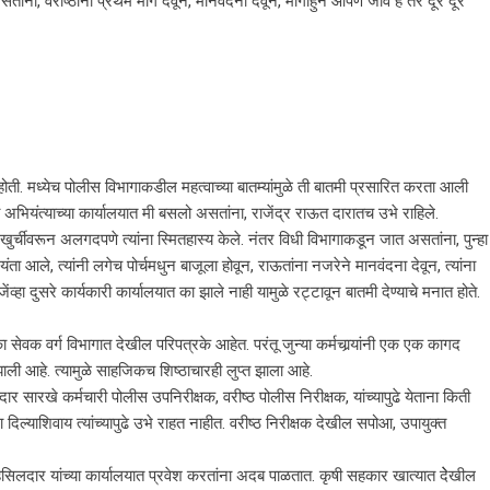
ंना, वरीष्ठांना प्रथम मार्ग देवून, मानवंदना देवून, मागाहुन आपण जावे हे तर दूर दूर
होती. मध्येच पोलीस विभागाकडील महत्वाच्या बातम्यांमुळे ती बातमी प्रसारित करता आली
ी अभियंत्याच्या कार्यालयात मी बसलो असतांना, राजेंद्र राऊत दारातच उभे राहिले.
मी खुर्चीवरून अलगदपणे त्यांना स्मितहास्य केले. नंतर विधी विभागाकडून जात असतांना, पुन्हा
 आले, त्यांनी लगेच पोर्चमधुन बाजूला होवून, राऊतांना नजरेने मानवंदना देवून, त्यांना
जेंव्हा दुसरे कार्यकारी कार्यालयात का झाले नाही यामुळे रट्टावून बातमी देण्याचे मनात होते.
ेवक वर्ग विभागात देखील परिपत्रके आहेत. परंतू जुन्या कर्मचार्‍यांनी एक एक कागद
ी आहे. त्यामुळे साहजिकच शिष्ठाचारही लुप्त झाला आहे.
र सारखे कर्मचारी पोलीस उपनिरीक्षक, वरीष्ठ पोलीस निरीक्षक, यांच्यापुढे येताना किती
िल्याशिवाय त्यांच्यापुढे उभे राहत नाहीत. वरीष्ठ निरीक्षक देखील सपोआ, उपायुक्त
लदार यांच्या कार्यालयात प्रवेश करतांना अदब पाळतात. कृषी सहकार खात्यात देेखील