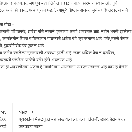
शिष्ठाचार बाळगतात. मग पुणे महापालिकेतच एवढा गबाळा कारभार कशासाठी… पुणे
ला आहे की काय… असा प्रश्‍न पडतो. त्यामुळे शिष्ठाचाराबाबत जुनेच परिपत्रक, नव्याने
चा तांडा –
सनाची परिपत्रके, आदेश यांचे नव्याने प्रसारण करणे आवश्यक आहे. नवीन भरती झालेल्या
, कार्यालयीन शिस्त व शिष्ठाचार पाळण्याचे आदेश देणे क्रमप्राप्त आहे. परंतु हल्ली सेवक
, पुढारीगिरीचं पेव फुटल आहे.
णथळ जागेत बसलेल्या गुरांसारखी अवस्था झाली आहे. त्यात अधिक वेळ न दडविता,
ौरवशाली परंपरेला साजेचे वर्तन होणे आवश्यक आहे.
हापालिका ही अदबखोरांचा अड्डा हे नामाभिमान आपल्याला परवडण्यासारखे आहे काय हे देखील
rev
Next
ईऽऽ,
ग्राहकांना भेसळयुक्त मध चाखायला लावणार्‍या पतंजली, डाबर, बैद्यनाथवर
 आवई
कारवाईचा बडगा