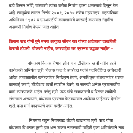
बडी बिल्डर लॉबी, यांच्याशी त्यांचा घरोबा निर्माण झाला असल्याचे दिसून येत
आहे. त्यामुळेच शासन निर्णय २००९, २०१० तसेच महाराष्ट्र महापालिका
अधिनियम १९४९ व एमआरटीपी कायद्यान्वये कारवाई करण्यात नेहमीच
अडचणी निर्माण केल्या जात आहेत.
विलास फड यांनी पुणे मनपा आयुक्त सौरभ राव यांच्या आदेशाचा दाखविली
केराची टोपली. चौकशी नाहीच, कारवाईचा तर प्रश्‍नच उद्भवत नाहीत –
बांधकाम विकास विभाग झोन १ व टीडीआर खर्ची नवीन हद्दचे
कार्यकारी अभियंता श्री. विलास फड हे उपरोक्त पदांचे पदनिर्देशित अधिकारी
आहेत. हाताखालील कर्मचार्‍यांवर नियंत्रण ठेवणे, अनाधिकृत बांधकामांवर धडक
कारवाई करणे, टीडीआर खर्ची तपशील ठेवणे, या सारखी अनेक प्रशासकीय
कामे त्यांच्याकडे आहेत. परंतु श्री. फड यांचे राजकारणी व बिल्डर लॉबीशी
संगनमत असल्याने, बांधकाम प्रस्ताव फेटाळण्यात आलेल्या फाईलवर देखील
श्री. फड मार्ग काढण्याचे काम करीत आहेत.
नियमात राहून नियमबाह्य तोडगे काढण्यात श्री. फड यांचा
बांधकाम विभागात कुणी हात धरू शकत नसल्याची माहिती एका अभियंत्यांने नाव