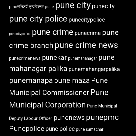
pune city
punecity
pmcसॅनिटरी इन्सपेक्टर
pune
pune city police
punecitypolice
pune crime
pune
punecrime
punecitypoliice
pune crime news
crime branch
pune
punekar
punecrimenews
punemahanagar
mahanagar palika
punemahangarpalika
punemanapa
pune maza
Pune
Pune
Municipal Commissioner
Municipal Corporation
Pune Municipal
punepmc
punenews
Deputy Labour Officer
Punepolice
pune police
pune samachar