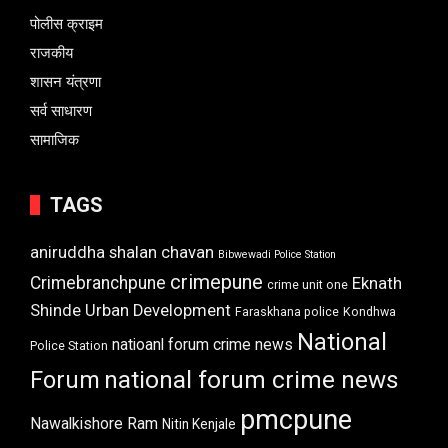
पोलीस क्राइम
राजकीय
शासन यंत्रणा
सर्व साधारण
सामाजिक
TAGS
aniruddha shalan chavan
Bibwewadi Police Station
crimepune
Crimebranchpune
Eknath
crime unit one
Shinde Urban Development
Faraskhana police
Kondhwa
National
natioanl forum crime news
Police Station
Forum
national forum crime news
pmcpune
Nawalkishore Ram
Nitin Kenjale