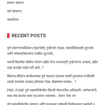
शासन यंत्रणा
सर्व साधारण
सामाजिक
RECENT POSTS
पुणे महानगरपालिकेत (पांढरपेशी) गुन्हेगारी टोळ्या, महापालिकेलाही लुटायचे
आणि सोसायटीवाल्यांना देखील लुटायचे…
भारती विद्यापीठ पोलीस स्टेशन हद्दीत रोज-मध्यरात्री गुन्हेगारांना उच्छाद, हद्दीत
एवढं क्राईम वाढते तरी कसे…?
सिंहगड क्षेत्रिय कार्यालयासह पुणे शहरात दंडाच्या पावती पुस्तकात दरदिवशी
लाखो रूपयांचा अपहार,लोण्याचा गोळा, बोक्यांच्या घश्यात… ?
PMC-PUNE पुणे महापालिकेतील क्रिमी पोस्टवरील अधिकारी- कर्मचाऱ्यांनी,
स्वतःच्या बदल्या कशा रद्द करून घ्यायच्या… लेसन नंबर वन
पुणे महापालिकेतील सुपणार आणि घनकचरा स्कॅमची विधीमंडळात लक्षवेधी व