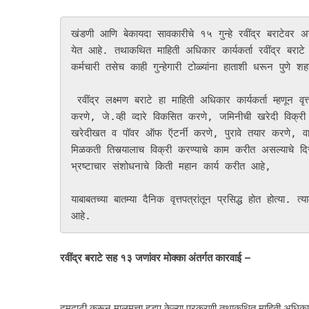
खंडणी आणि बेकायदा सावकारीचे १५ गुन्हे रवींद्र बराटेवर अस
येत आहे. तथाकथित माहिती अधिकार कार्यकर्ता रवींद्र बराट
कर्मचारी तसेच काही गुन्हेगारी टोळ्यांना हाताशी धरून पुणे श
 रवींद्र लक्ष्मण बराटे हा माहिती अधिकार कार्यकर्ता म्हणून वृत्तपत्रांतून प्रसिद्ध झालेला होता. परंतु पुणे शहरातील जुने वाडे खरेदी विक्री 
करणे, जे.व्ही व्दारे विकसित करणे, जमिनीची खरेदी विक्री 
खरेदीखत व पॉवर ऑफ ऍटर्नी करणे, पुरावे तयार करणे, वादा
मिळकती तिसर्‍यालाच विक्री करण्याचे काम करीत असल्याचे द
भ्रष्टाचार संशोधनाचे किती महान कार्य करीत आहे, 

याबाबतच्या बातम्या दैनिक वृत्तपत्रांतून प्रसिद्ध होत होत्या.
आहे.
रवींद्र बराटे सह १३ जणांवर मोक्का अंतर्गत कारवाई –
दमदाटी करून मालमत्ता हडप केल्या प्रकरणी तथाकथित माहिती अधिकार का