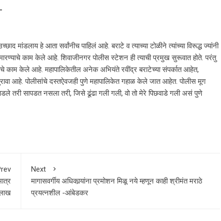
–
छाद मांडलाय हे आता सर्वांनीच पाहिलं आहे. बराटे व त्याच्या टोळीने त्यांच्या विरूद्ध ज्यांनी
 मारण्याचे काम केले आहे. शिवाजीनगर पोलीस स्टेशन ही त्याची प्रमुख सुरूवात होते. परंतु
ाचे काम केले आहे. महापालिकेतील अनेक अभियंते रवींद्र बराटेच्या संपर्कात आहेत,
ा पुरावा आहे. पोलीसांचे दस्तऐवजही पुणे महापालिकेत गहाळ केले जात आहेत. पोलीस मूग
डले तरी सापडत नसला तरी, जिसे ढूंढा गली गली, वो तो मेरे पिछवाडे गली असं पुणे
rev
Next
मात्र
मागासवर्गीय अधिकार्‍यांना प्रमोशन मिळू नये म्हणून काही श्रीमंत मराठे
 लाख
प्रयत्नशील -आंबेडकर