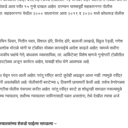
िसांकडे आता पर्यंत १५ गुन्हे दाखल आहेत. दरम्यान याच्यापूर्वी सहकारनगर पोलीस
 आहेत. सहकारनगर येथील २००० सालानंतर आता २०१९ व २०२० मध्ये कोथरूड पोलीस
चिन धिवार, नितीन पवार, विशाल ढोरे, विनोद ढोरे, बालाजी लाखाडे, विठ्ठल रेड्डी, गणेश
शोक मोराळे यांनी या टोळीवर मोक्का कारवाईचे आदेश काढले आहेत. यामध्ये सर्वांना
कीय पक्षांचे नेते, बांधकाम व्यावसायिक, ला. आर्किटेक्ट विशेष म्हणजे गुन्हेगारी टोळीतील
ही उपटोळ्या अजून कार्यरत आहेत, याचाही शोध घेणे आवश्यक आहे.
 घेवून परत आली आहेत. परंतु रवींद्र बराटे कुठेही आढळुन आला नाही. त्यामुळे रवींद्र
ंनी अवलंबविले आहे. पोलीसांनी बराटेच्या ६ ठिकाणी छापामारी केली आहे. तसेच वेगवेगळ्या
रीचा पोलीस पंचनामा करीत आहेत. परंतु रवींद्र बराटे हा शोधूनही सापडत नसल्यामुळे
, उच्च न्यायालय, सर्वोच्च न्यायालात जामिनासाठी पळत असतांना, तेथे देखील त्याचा अर्ज
लचालकांच्या शेकडो फाईल्स सापडल्या –