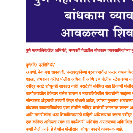
पुणे महापालिकेतील अभियंते, मध्यवर्ती पेठातील बांधकाम व्यावसायिकांच
पुणे/दि/ प्रतिनिधी/
खंडणी, बेकायदा सावकारी, फसवणूकीच्या प्रकरणातील फरार तथाकथित माह
शाखा, शंभरावर वरीष्ठ पोलीस अधिकारी आणि ३० पोलीस स्टेशनच्या कडक
रवींद्र बराटे शोधूनही सापडत नाही. बराटेशी संबंधित सहा ठिकाणी पोली
कार्यालयातील ठेकेदार तसेच शासन व महापालिकेतील शेकडोंनी फाईल्स जप्त 
सोन्याच्या अंड्याची उबवणी केंद्र बांधली आहेत, त्यांच्या मुसक्या आवळल्
बांधकाम व्यावसायिकांच्या एका टोळीने रवींद्र बराटेशी संगनमत करून अ
आणि नागरीकांना धडा शिकविण्यासाठी माहिती अधिकाराचा क्लास रवींद्र ब
एक कनिष्ठ अभियंता स्वतःला कार्यकारी अभियंता असल्याच्या अविर्भावात
कशी केली आहे, हे देखील पोलीसांना शोधून काढणे आवश्यक आहे.