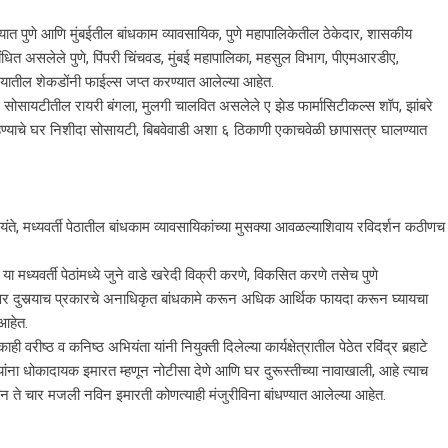
ाप्यात पुणे आणि मुंबईतील बांधकाम व्यावसायिक, पुणे महापालिकेतील ठेकेदार, शासकीय
ंधित असलेले पुणे, पिंपरी चिंचवड, मुंबई महापालिका, महसुल विभाग, पीएमआरडीए,
यालयातील शेकडोंनी फाईल्स जप्त करण्यात आलेल्या आहेत.
 सोसायटीतील रायरी बंगला, मुलगी चालवित असलेले ए झेड फार्मासिटीकल्स शॉप, झांबरे
्हण्याचे घर निशीदा सोसायटी, बिबवेवाडी अशा ६ ठिकाणी एकाचवेळी छापासत्र घालण्यात
ते, मध्यवर्ती पेठातील बांधकाम व्यावसायिकांच्या मुसक्या आवळल्याशिवाय रविदर्शन कठीणच
या मध्यवर्ती पेठांमध्ये जुने वाडे खरेदी विक्री करणे, विकसित करणे तसेच पुणे
गेवर दुसर्‍याच प्रकारचे अनाधिकृत बांधकामे करून अधिक आर्थिक फायदा करून घ्यायचा
 आहेत.
रीष्ठ व कनिष्ठ अभियंता यांनी नियुक्ती दिलेल्या कार्यक्षेत्रातील पेठेत रविंद्र बर्‍हाटे
्यांना धोकादायक इमारत म्हणून नोटीसा देणे आणि घर दुरूस्तीच्या नावाखाली, आहे त्याच
न ते चार मजली नविन इमारती कोणत्याही मंजुरीविना बांधण्यात आलेल्या आहेत.