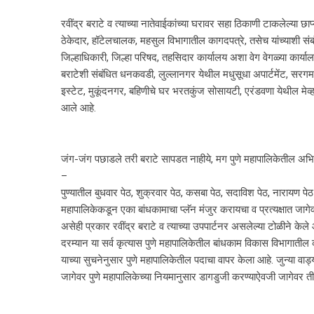
रवींद्र बराटे व त्याच्या नातेवाईकांच्या घरावर सहा ठिकाणी टाकलेल्या छ
ठेकेदार, हॉटेलचालक, महसुल विभागातील कागदपत्रे, तसेच यांच्याशी संब
जिल्हाधिकारी, जिल्हा परिषद, तहसिदार कार्यालय अशा वेग वेगळ्या कार्
बराटेशी संबंधित धनकवडी, लुल्लानगर येथील मधुसूधा अपार्टमेंट, सरगम
इस्टेट, मुकूंदनगर, बहिणीचे घर भरतकुंज सोसायटी, एरंडवणा येथील मेव
आले आहे.
जंग-जंग पछाडले तरी बराटे सापडत नाहीये, मग पुणे महापालिकेतील अभियं
–
पुण्यातील बुधवार पेठ, शुक्रवार पेठ, कसबा पेठ, सदाविश पेठ, नारायण पेठ 
महापालिकेकडून एका बांधकामाचा प्लॅन मंजुर करायचा व प्रत्यक्षात जा
असेही प्रकार रवींद्र बराटे व त्याच्या उपपार्टनर असलेल्या टोळीने केले
दरम्यान या सर्व कृत्यास पुणे महापालिकेतील बांधकाम विकास विभागातील काही व
याच्या सुचनेनुसार पुणे महापालिकेतील पदाचा वापर केला आहे. जुन्या वाड
जागेवर पुणे महापालिकेच्या नियमानुसार डागडुजी करण्याऐवजी जागेवर ती