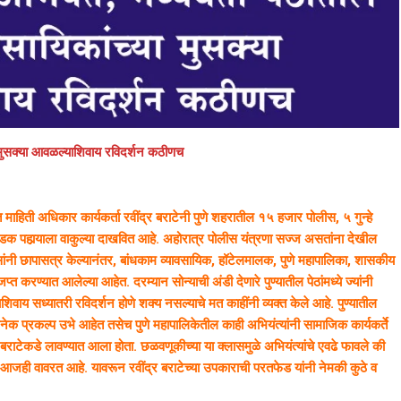
्या मुसक्या आवळल्याशिवाय रविदर्शन कठीणच
िती अधिकार कार्यकर्ता रवींद्र बराटेनी पुणे शहरातील १५ हजार पोलीस, ५ गुन्हे
 पहार्‍याला वाकुल्या दाखवित आहे. अहोरात्र पोलीस यंत्रणा सज्ज असतांना देखील
सांनी छापासत्र केल्यानंतर, बांधकाम व्यावसायिक, हॉटेलमालक, पुणे महापालिका, शासकीय
करण्यात आलेल्या आहेत. दरम्यान सोन्याची अंडी देणारे पुण्यातील पेठांमध्ये ज्यांनी
याशिवाय सध्यातरी रविदर्शन होणे शक्य नसल्याचे मत काहींनी व्यक्त केले आहे. पुण्यातील
नेक प्रकल्प उभे आहेत तसेच पुणे महापालिकेतील काही अभियंत्यांनी सामाजिक कार्यकर्ते
राटेकडे लावण्यात आला होता. छळवणूकीच्या या क्लासमुळे अभियंत्यांचे एवढे फावले की
 आजही वावरत आहे. यावरून रवींद्र बराटेच्या उपकाराची परतफेड यांनी नेमकी कुठे व