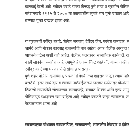
कारवाई केली आहे. रवींद्र बराटे याच्या विरूद्ध पुणे शहर व ग्रामीण पोल
स्टेशनकडे १९९५ ते २००० या कालावधीत सुमारे चार गुन्हे दाखल
ठाण्यात गुन्हा दाखल झाला आहे.
या प्रकरणी रवींद्र बराटे, शैलेश जगताप, देवेंद्र जैन, परवेश जमादार, स
आमंदे अशी मोक्का कारवाई केलेल्यांची नावे आहेत. अपर पोलीस आयुक्त अ
आश्‍चर्य वाटेल अशी नावे आहेत. पोलीस, पत्रकार, सामाजिक कार्यकर्ते, राज
काही लोकांचा समावेश आहे. त्यामुळे हे एकच रॅकेट आहे की, यांच्या का
रवींद्र बराटेच्या घरावर पोलिसांचा छापासत्र-
पुणे शहर पोलीस दलाच्या ६ पथकांनी वेगवेगळ्या शहरात जावून त्याचा शोध
बराटेशी इतर साथीदार व त्याच्या नातेवाईकांच्या घरावर छापेसत्र पोलीसा
ठिकाणी सापडलेले संशयास्पद कागदपत्रे, बनावट शिक्के आणि इतर सामुग्
पोलिसांपुढे यक्षप्रश्‍न उभा राहिला आहे. रवींद्र बराटेने सत्र न्यायालय
फेटाळण्यात आला आहे.
छापासत्रात बांधकाम व्यावसायिक, राजकारणी, शासकीय ठेकेदार व हॉटे