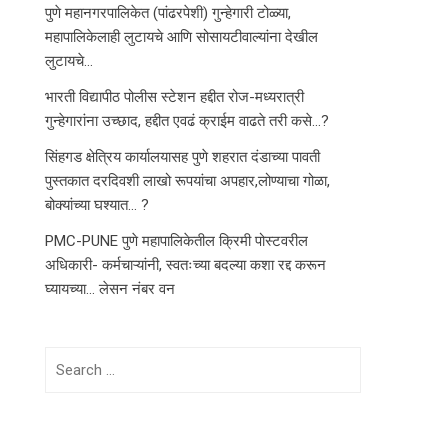
पुणे महानगरपालिकेत (पांढरपेशी) गुन्हेगारी टोळ्या,
महापालिकेलाही लुटायचे आणि सोसायटीवाल्यांना देखील
लुटायचे…
भारती विद्यापीठ पोलीस स्टेशन हद्दीत रोज-मध्यरात्री
गुन्हेगारांना उच्छाद, हद्दीत एवढं क्राईम वाढते तरी कसे…?
सिंहगड क्षेत्रिय कार्यालयासह पुणे शहरात दंडाच्या पावती
पुस्तकात दरदिवशी लाखो रूपयांचा अपहार,लोण्याचा गोळा,
बोक्यांच्या घश्यात… ?
PMC-PUNE पुणे महापालिकेतील क्रिमी पोस्टवरील
अधिकारी- कर्मचाऱ्यांनी, स्वतःच्या बदल्या कशा रद्द करून
घ्यायच्या… लेसन नंबर वन
Search
for: