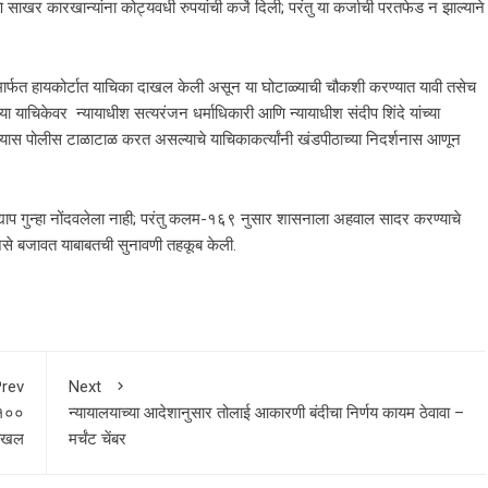
ाखर कारखान्यांना कोट्यवधी रुपयांची कर्जे दिली; परंतु या कर्जाची परतफेड न झाल्याने
मार्फत हायकोर्टात याचिका दाखल केली असून या घोटाळ्याची चौकशी करण्यात यावी तसेच
ा याचिकेवर न्यायाधीश सत्यरंजन धर्माधिकारी आणि न्यायाधीश संदीप शिंदे यांच्या
ण्यास पोलीस टाळाटाळ करत असल्याचे याचिकाकर्त्यांनी खंडपीठाच्या निदर्शनास आणून
ाप गुन्हा नोंदवलेला नाही; परंतु कलम-१६९ नुसार शासनाला अहवाल सादर करण्याचे
असे बजावत याबाबतची सुनावणी तहकूब केली.
rev
Next
११००
न्यायालयाच्या आदेशानुसार तोलाई आकारणी बंदीचा निर्णय कायम ठेवावा –
दाखल
मर्चंट चेंबर