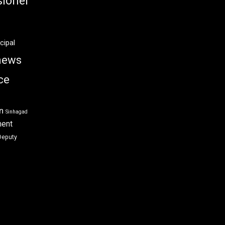
ioner
cipal
news
ce
n
Sinhagad
ment
Deputy