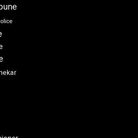
pune
olice
e
e
e
nekar