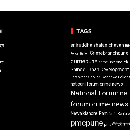
या
TAGS
aniruddha shalan chavan
ाइम
Bi
Crimebranchpune
Police Station
crimepune
Ek
रणा
crime unit one
Shinde Urban Development
ण
Faraskhana police
Kondhwa Police 
natioanl forum crime news
National Forum
nat
forum crime news
Nawalkishore Ram
Nitin Kenjale
pmcpune
pmcसॅनिटरी इन्सप