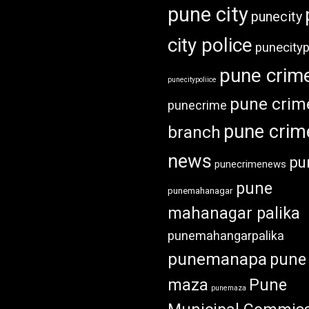
pune city
punecity
city police
punecityp
pune crim
punecitypoliice
pune crim
punecrime
pune crim
branch
news
pu
punecrimenews
pune
punemahanagar
mahanagar palika
punemahangarpalika
punemanapa
pune
maza
Pune
punemaza