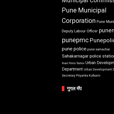
Municipal Commiss
Pune Municipal
Corporation
Pune Muni
pune
Deputy Labour Officer
punepmc
Punepoli
pune police
pune samachar
Sahakarnagar police statio
Urban Develop
Road Police Station
Department
Urban Development 
Secretary Priyanka Kulkarni
गुगल मॅप