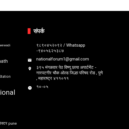
संपर्क
९८९०४५२०९२ / Whatsapp
bwewadi
-९४०५६२५३८७
nationalforum1@gmail.com
nath
३९५ मंगळवार पेठ विष्णू छाया अपार्टमेंट -
नारपटगीर चौक ओल्ड जिल्हा परिषद रोड , पुणे
Station
, महाराष्ट्र ४११०११
१०-०५
ional
ेक्टर
pune