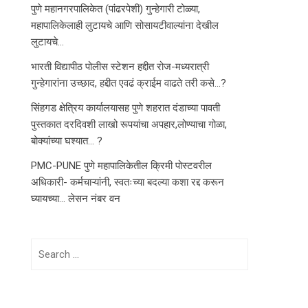
पुणे महानगरपालिकेत (पांढरपेशी) गुन्हेगारी टोळ्या,
महापालिकेलाही लुटायचे आणि सोसायटीवाल्यांना देखील
लुटायचे…
भारती विद्यापीठ पोलीस स्टेशन हद्दीत रोज-मध्यरात्री
गुन्हेगारांना उच्छाद, हद्दीत एवढं क्राईम वाढते तरी कसे…?
सिंहगड क्षेत्रिय कार्यालयासह पुणे शहरात दंडाच्या पावती
पुस्तकात दरदिवशी लाखो रूपयांचा अपहार,लोण्याचा गोळा,
बोक्यांच्या घश्यात… ?
PMC-PUNE पुणे महापालिकेतील क्रिमी पोस्टवरील
अधिकारी- कर्मचाऱ्यांनी, स्वतःच्या बदल्या कशा रद्द करून
घ्यायच्या… लेसन नंबर वन
Search
for: