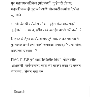
पुणे महानगरपालिकेत (पांढरपेशी) गुन्हेगारी टोळ्या,
महापालिकेलाही लुटायचे आणि सोसायटीवाल्यांना देखील
लुटायचे…
भारती विद्यापीठ पोलीस स्टेशन हद्दीत रोज-मध्यरात्री
गुन्हेगारांना उच्छाद, हद्दीत एवढं क्राईम वाढते तरी कसे…?
सिंहगड क्षेत्रिय कार्यालयासह पुणे शहरात दंडाच्या पावती
पुस्तकात दरदिवशी लाखो रूपयांचा अपहार,लोण्याचा गोळा,
बोक्यांच्या घश्यात… ?
PMC-PUNE पुणे महापालिकेतील क्रिमी पोस्टवरील
अधिकारी- कर्मचाऱ्यांनी, स्वतःच्या बदल्या कशा रद्द करून
घ्यायच्या… लेसन नंबर वन
Search
for: