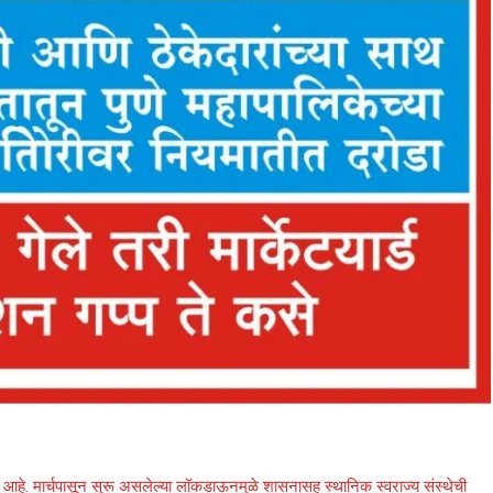
ला आहे. मार्चपासून सुरू असलेल्या लॉकडाऊनमुळे शासनासह स्थानिक स्वराज्य संस्थेची