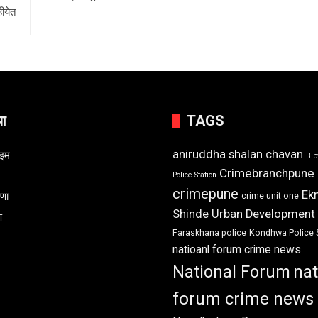
ीयेत
या
TAGS
aniruddha shalan chavan
ाइम
Bi
Crimebranchpune
Police Station
crimepune
Ek
रणा
crime unit one
Shinde Urban Development
ण
Faraskhana police
Kondhwa Police 
natioanl forum crime news
National Forum
nat
forum crime news