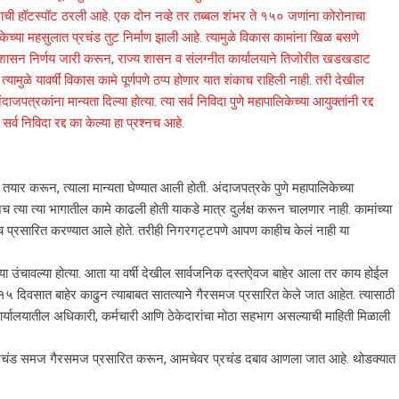
रोनाची हॉटस्पॉट ठरली आहे. एक दोन नव्हे तर तब्बल शंभर ते १५० जणांना कोरोनाचा
पालिकेच्या महसुलात प्रचंड तुट निर्माण झाली आहे. त्यामुळे विकास कामांना खिळ बसणे
 शासन निर्णय जारी करून, राज्य शासन व संलग्नीत कार्यालयाने तिजोरीत खडखडाट
यामुळे यावर्षी विकास कामे पूर्णपणे ठप्प होणार यात शंकाच राहिली नाही. तरी देखील
त्रकांना मान्यता दिल्या होत्या. त्या सर्व निविदा पुणे महापालिकेच्या आयुक्तांनी रद्द
्व निविदा रद्द का केल्या हा प्रश्‍नच आहे.
के तयार करून, त्याला मान्यता घेण्यात आली होती. अंदाजपत्रके पुणे महापालिकेच्या
वूनच त्या त्या भागातील कामे काढली होती याकडे मात्र दुर्लक्ष करून चालणार नाही. कामांच्या
च प्रसारित करण्यात आले होते. तरीही निगरगट्टपणे आपण काहीच केलं नाही या
भुवया उंचावल्या होत्या. आता या वर्षी देखील सार्वजनिक दस्तऐवज बाहेर आला तर काय होईल
गील १५ दिवसात बाहेर काढुन त्याबाबत सातत्याने गैरसमज प्रसारित केले जात आहेत. त्यासाठी
रिय कार्यालयातील अधिकारी, कर्मचारी आणि ठेकेदारांचा मोठा सहभाग असल्याची माहिती मिळाली
न, प्रचंड समज गैरसमज प्रसारित करून, आमचेवर प्रचंड दबाव आणला जात आहे. थोडक्यात