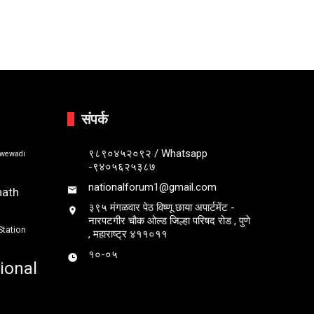
संपर्क
९८९०४५२०९२ / Whatsapp
bwewadi
-९४०५६२५३८७
nationalforum1@gmail.com
nath
३९५ मंगळवार पेठ विष्णू छाया अपार्टमेंट -
नारपटगीर चौक ओल्ड जिल्हा परिषद रोड , पुणे
Station
, महाराष्ट्र ४११०११
१०-०५
ional