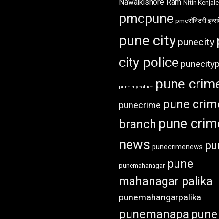
Nawalkishore Ram
Nitin Kenjale
pmcpune
pmcसॅनिटरी इन्सप
pune city
punecity
city police
punecityp
pune crim
punecitypoliice
pune crim
punecrime
pune crim
branch
news
pu
punecrimenews
pune
punemahanagar
mahanagar palika
punemahangarpalika
punemanapa
pune