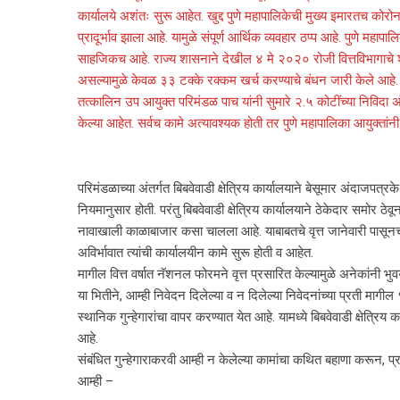
कार्यालये अशंतः सुरू आहेत. खुद्द पुणे महापालिकेची मुख्य इमारतच को
प्रादूर्भाव झाला आहे. यामुळे संपूर्ण आर्थिक व्यवहार ठप्प आहे. पुणे महा
साहजिकच आहे. राज्य शासनाने देखील ४ मे २०२० रोजी वित्तविभागाचे
असल्यामुळे केवळ ३३ टक्के रक्कम खर्च करण्याचे बंधन जारी केले आहे. त्
तत्कालिन उप आयुक्त परिमंडळ पाच यांनी सुमारे २.५ कोटींच्या निविदा अंदाजप
केल्या आहेत. सर्वच कामे अत्यावश्यक होती तर पुणे महापालिका आयुक्तांनी सर
परिमंडळाच्या अंतर्गत बिबवेवाडी क्षेत्रिय कार्यालयाने बेसूमार अंदाजपत्र
नियमानुसार होती. परंतु बिबवेवाडी क्षेत्रिय कार्यालयाने ठेकेदार समोर ठे
नावाखाली काळाबाजार कसा चालला आहे. याबाबतचे वृत्त जानेवारी पासून
अविर्भावात त्यांची कार्यालयीन कामे सुरू होती व आहेत.
मागील वित्त वर्षात नॅशनल फोरमने वृत्त प्रसारित केल्यामुळे अनेकांनी 
या भितीने, आम्ही निवेदन दिलेल्या व न दिलेल्या निवेदनांच्या प्रती मा
स्थानिक गुन्हेगारांचा वापर करण्यात येत आहे. यामध्ये बिबवेवाडी क्षेत्
आहे.
संबंधित गुन्हेगाराकरवी आम्ही न केलेल्या कामांचा कथित बहाणा करू
आम्ही –