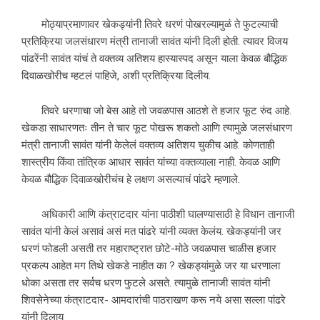
मोठ्याप्रमाणावर खेकड्यांनी तिवरे धरणं पोखरल्यामुळं ते फुटल्याची
प्रतिक्रिया जलसंधारण मंत्री तानाजी सावंत यांनी दिली होती. त्यावर विजय
पांढरेंनी सावंत यांचं ते वक्तव्य अतिशय हास्यास्पद असून याला केवळ बौद्धिक
दिवाळखोरीच म्हटलं पाहिजे, अशी प्रतिक्रिया दिलीय.
तिवरे धरणाचा जो बेस आहे तो जवळपास आठशे ते हजार फूट रुंद आहे.
खेकडा साधारणतः तीन ते चार फूट पोखरू शकतो आणि त्यामुळे जलसंधारण
मंत्री तानाजी सावंत यांनी केलेलं वक्तव्य अतिशय चुकीच आहे. कोणताही
शास्त्रीय किंवा तांत्रिक आधार सावंत यांच्या वक्तव्याला नाही. केवळ आणि
केवळ बौद्धिक दिवाळखोरीचंच हे लक्षण असल्याचं पांढरे म्हणाले.
अधिकारी आणि कंत्राटदार यांना पाठीशी घालण्यासाठी हे विधान तानाजी
सावंत यांनी केलं असावं असं मत पांढरे यांनी व्यक्त केलंय. खेकड्यांनी जर
धरणं फोडली असती तर महाराष्ट्रात छोटे-मोठे जवळपास चाळीस हजार
प्रकल्प आहेत मग तिथे खेकडे नाहीत का ? खेकड्यांमुळे जर या धरणाला
धोका असता तर सर्वच धरण फुटले असते. त्यामुळे तानाजी सावंत यांनी
शिवसेनेच्या कंत्राटदार- आमदारांची पाठराखण करू नये असा सल्ला पांढरे
यांनी दिलाय.