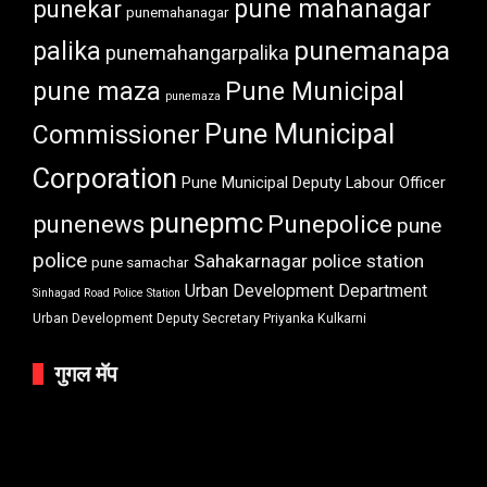
punekar
pune mahanagar
punemahanagar
punemanapa
palika
punemahangarpalika
pune maza
Pune Municipal
punemaza
Pune Municipal
Commissioner
Corporation
Pune Municipal Deputy Labour Officer
punepmc
punenews
Punepolice
pune
police
Sahakarnagar police station
pune samachar
Urban Development Department
Sinhagad Road Police Station
Urban Development Deputy Secretary Priyanka Kulkarni
गुगल मॅप