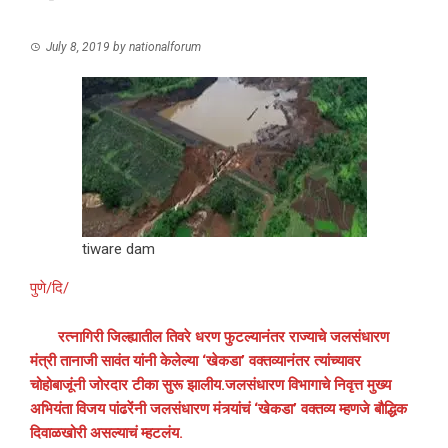
July 8, 2019
by
nationalforum
tiware dam
पुणे/दि/
रत्नागिरी जिल्ह्यातील तिवरे धरण फुटल्यानंतर राज्याचे जलसंधारण
मंत्री तानाजी सावंत यांनी केलेल्या ‘खेकडा’ वक्तव्यानंतर त्यांच्यावर
चोहोबाजूंनी जोरदार टीका सुरू झालीय.जलसंधारण विभागाचे निवृत्त मुख्य
अभियंता विजय पांढरेंनी जलसंधारण मंत्र्यांचं ‘खेकडा’ वक्तव्य म्हणजे बौद्धिक
दिवाळखोरी असल्याचं म्हटलंय.