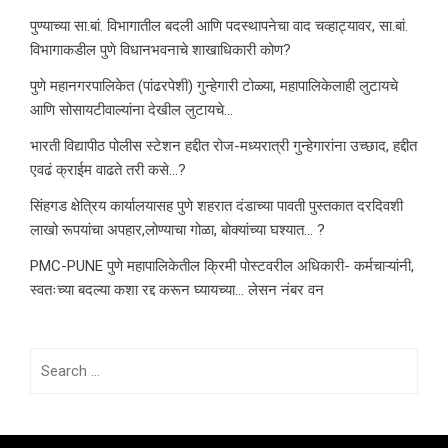
पुण्याच्या सा.बां. विभागातील बदली आणि पदस्थापनेचा वाद चव्हाट्यावर, सा.बां.
विभागाकडील पुणे विधानभवनाचे शाखाधिकारी कोण?
पुणे महानगरपालिकेत (पांढरपेशी) गुन्हेगारी टोळ्या, महापालिकेलाही लुटायचे
आणि सोसायटीवाल्यांना देखील लुटायचे…
भारती विद्यापीठ पोलीस स्टेशन हद्दीत रोज-मध्यरात्री गुन्हेगारांना उच्छाद, हद्दीत
एवढं क्राईम वाढते तरी कसे…?
सिंहगड क्षेत्रिय कार्यालयासह पुणे शहरात दंडाच्या पावती पुस्तकात दरदिवशी
लाखो रूपयांचा अपहार,लोण्याचा गोळा, बोक्यांच्या घश्यात… ?
PMC-PUNE पुणे महापालिकेतील क्रिमी पोस्टवरील अधिकारी- कर्मचाऱ्यांनी,
स्वतःच्या बदल्या कशा रद्द करून घ्यायच्या… लेसन नंबर वन
Search
for: