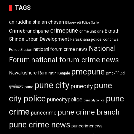
TAGS
aniruddha shalan chavan
Bibwewadi Police Station
crimepune
Crimebranchpune
Eknath
crime unit one
Shinde Urban Development
Faraskhana police
Kondhwa
National
natioanl forum crime news
Police Station
Forum
national forum crime news
pmcpune
Nawalkishore Ram
Nitin Kenjale
pmcसॅनिटरी
pune city
pune
punecity
इन्सपेक्टर
pune
city police
pune
punecitypolice
punecitypoliice
crime
pune crime branch
punecrime
pune crime news
punecrimenews