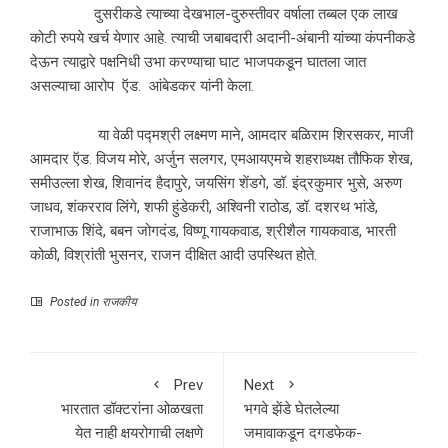
दुसरीकडे त्याच्या देखभाल-दुरुस्तीवर वर्षाला तब्बल एक लाख
कोटी रुपये खर्च येणार आहे. त्याची जबाबदारी अदानी-अंबानी यांच्या कंपनीकडे
देऊन त्याद्वारे पक्षनिधी उभा करण्याचा घाट भाजपकडून घातला जात
असल्याचा आरोप ऍड. आंबेडकर यांनी केला.
या वेळी पद्मश्री लक्ष्मण माने, आमदार बळिराम शिरसकर, माजी
आमदार ऍड. विजय मोरे, अर्जुन सलगर, एमआयएमचे शहराध्यक्ष तौफिक शेख,
समीउल्ला शेख, शिवानंद हैदापुरे, जयसिंग शेंडगे, डॉ. इंद्रकुमार भुसे, अरुण
जाधव, शंकरराव लिंगे, शफी हुंडेकरी, अश्‍विनी राठोड, डॉ. दशरथ भांडे,
राजाभाऊ शिंदे, बबन जोगदंड, विष्णू गायकवाड, श्रीशैल गायकवाड, भारती
कोळी, विश्रांती भुसनर, राजन दीक्षित आदी उपस्थित होते.
Posted in
राजकीय
Prev
Next
भारतात डॉक्टरांना ओळखता
भगवे झेंडे घेतलेल्या
येत नाही क्षयरोगाची लक्षणे
जमावाकडून दगडफेक-