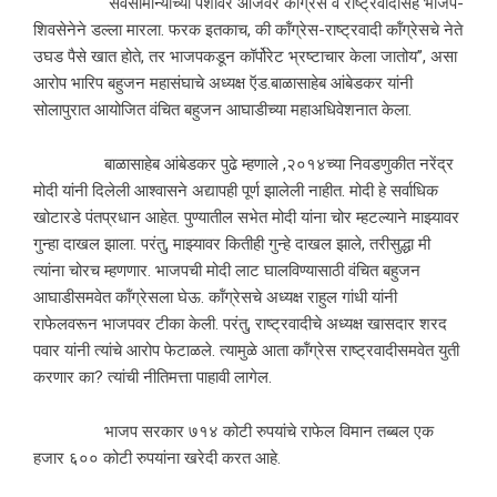
सर्वसामान्यांच्या पैशावर आजवर कॉंग्रेस व राष्ट्रवादीसह भाजप-
शिवसेनेने डल्ला मारला. फरक इतकाच, की कॉंग्रेस-राष्ट्रवादी कॉंग्रेसचे नेते
उघड पैसे खात होते, तर भाजपकडून कॉर्पोरेट भ्रष्टाचार केला जातोय’’, असा
आरोप भारिप बहुजन महासंघाचे अध्यक्ष ऍड.बाळासाहेब आंबेडकर यांनी
सोलापुरात आयोजित वंचित बहुजन आघाडीच्या महाअधिवेशनात केला.
बाळासाहेब आंबेडकर पुढे म्हणाले ,२०१४च्या निवडणुकीत नरेंद्र
मोदी यांनी दिलेली आश्‍वासने अद्यापही पूर्ण झालेली नाहीत. मोदी हे सर्वाधिक
खोटारडे पंतप्रधान आहेत. पुण्यातील सभेत मोदी यांना चोर म्हटल्याने माझ्यावर
गुन्हा दाखल झाला. परंतु, माझ्यावर कितीही गुन्हे दाखल झाले, तरीसुद्धा मी
त्यांना चोरच म्हणणार. भाजपची मोदी लाट घालविण्यासाठी वंचित बहुजन
आघाडीसमवेत कॉंग्रेसला घेऊ. कॉंग्रेसचे अध्यक्ष राहुल गांधी यांनी
राफेलवरून भाजपवर टीका केली. परंतु, राष्ट्रवादीचे अध्यक्ष खासदार शरद
पवार यांनी त्यांचे आरोप फेटाळले. त्यामुळे आता कॉंग्रेस राष्ट्रवादीसमवेत युती
करणार का? त्यांची नीतिमत्ता पाहावी लागेल.
भाजप सरकार ७१४ कोटी रुपयांचे राफेल विमान तब्बल एक
हजार ६०० कोटी रुपयांना खरेदी करत आहे.