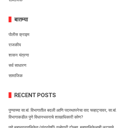
बातम्या
पोलीस क्राइम
राजकीय
शासन यंत्रणा
सर्व साधारण
सामाजिक
RECENT POSTS
पुण्याच्या सा.बां. विभागातील बदली आणि पदस्थापनेचा वाद चव्हाट्यावर, सा.बां.
विभागाकडील पुणे विधानभवनाचे शाखाधिकारी कोण?
पुणे महानगरपालिकेत (पांढरपेशी) गुन्हेगारी टोळ्या, महापालिकेलाही लुटायचे