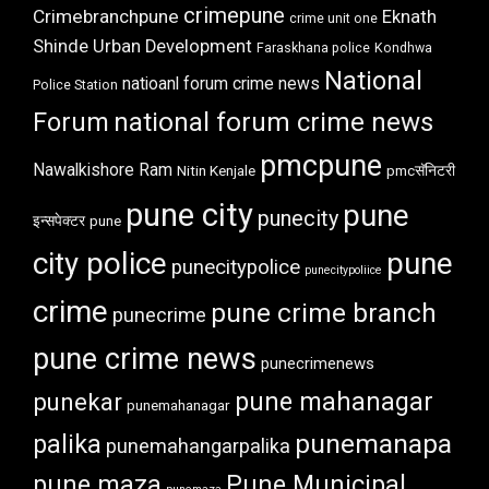
crimepune
Crimebranchpune
Eknath
crime unit one
Shinde Urban Development
Faraskhana police
Kondhwa
National
natioanl forum crime news
Police Station
Forum
national forum crime news
pmcpune
Nawalkishore Ram
Nitin Kenjale
pmcसॅनिटरी
pune city
pune
punecity
इन्सपेक्टर
pune
city police
pune
punecitypolice
punecitypoliice
crime
pune crime branch
punecrime
pune crime news
punecrimenews
punekar
pune mahanagar
punemahanagar
punemanapa
palika
punemahangarpalika
pune maza
Pune Municipal