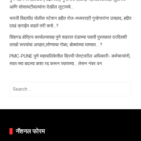
आणि सोसायटीवाल्यांना देखील लुटायचे…
भारती विद्यापीठ पोलीस स्टेशन हद्दीत रोज-मध्यरात्री गुन्हेगारांना उच्छाद, हद्दीत
एवढं क्राईम वाढते तरी कसे…?
सिंहगड क्षेत्रिय कार्यालयासह पुणे शहरात दंडाच्या पावती पुस्तकात दरदिवशी
लाखो रूपयांचा अपहार,लोण्याचा गोळा, बोक्यांच्या घश्यात… ?
PMC-PUNE पुणे महापालिकेतील क्रिमी पोस्टवरील अधिकारी- कर्मचाऱ्यांनी,
स्वतःच्या बदल्या कशा रद्द करून घ्यायच्या… लेसन नंबर वन
Search
for:
नॅशनल फोरम