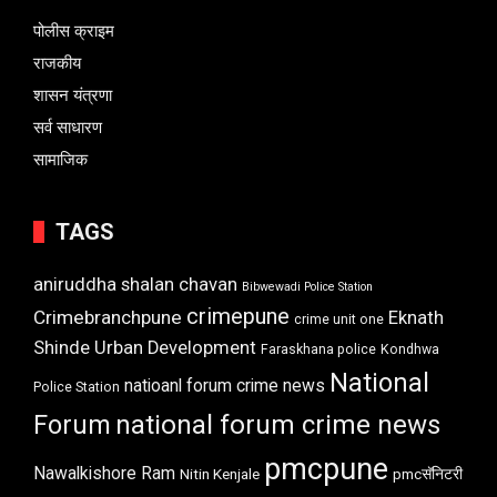
पोलीस क्राइम
राजकीय
शासन यंत्रणा
सर्व साधारण
सामाजिक
TAGS
aniruddha shalan chavan
Bibwewadi Police Station
crimepune
Crimebranchpune
Eknath
crime unit one
Shinde Urban Development
Faraskhana police
Kondhwa
National
natioanl forum crime news
Police Station
Forum
national forum crime news
pmcpune
Nawalkishore Ram
Nitin Kenjale
pmcसॅनिटरी