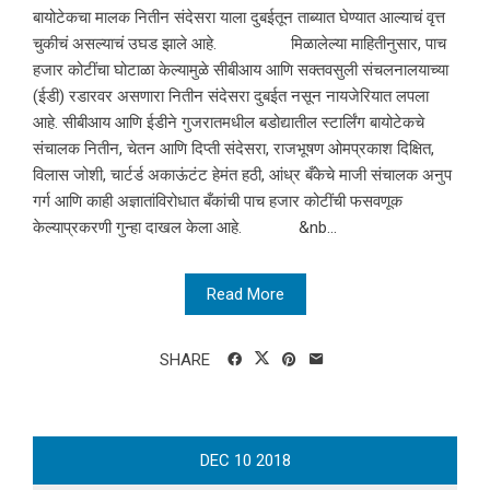
बायोटेकचा मालक नितीन संदेसरा याला दुबईतून ताब्यात घेण्यात आल्याचं वृत्त
चुकीचं असल्याचं उघड झाले आहे. मिळालेल्या माहितीनुसार, पाच
हजार कोटींचा घोटाळा केल्यामुळे सीबीआय आणि सक्तवसुली संचलनालयाच्या
(ईडी) रडारवर असणारा नितीन संदेसरा दुबईत नसून नायजेरियात लपला
आहे. सीबीआय आणि ईडीने गुजरातमधील बडोद्यातील स्टार्लिंग बायोटेकचे
संचालक नितीन, चेतन आणि दिप्ती संदेसरा, राजभूषण ओमप्रकाश दिक्षित,
विलास जोशी, चार्टर्ड अकाऊंटंट हेमंत हठी, आंध्र बँकेचे माजी संचालक अनुप
गर्ग आणि काही अज्ञातांविरोधात बँकांची पाच हजार कोटींची फसवणूक
केल्याप्रकरणी गुन्हा दाखल केला आहे. &nb...
Read More
SHARE
DEC
10
2018