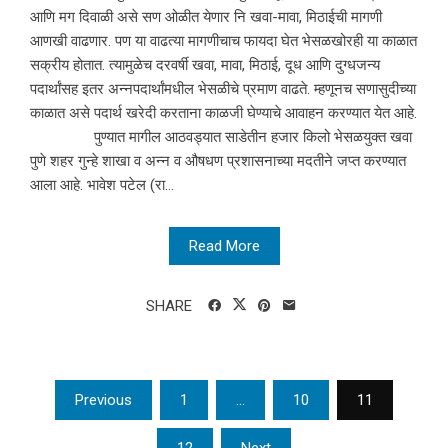
आणि मग दिवाळी असे सण ओळीत येणार नि खवा-मावा, मिठाईची मागणी
आणखी वाढणार. पण या वाढत्या मागणीचाच फायदा घेत भेसळखोरही या काळात
सक्रीय होतात. त्यामुळेच दरवर्षी खवा, मावा, मिठाई, दूध आणि दुग्धजन्य
पदार्थांसह इतर अन्नपदार्थांमधील भेसळीचे प्रमाण वाढते. म्हणूनच सणासुदीच्या
काळात असे पदार्थ खरेदी करताना काळजी घेण्याचे आवाहन करण्यात येत आहे.
पुण्यात मागील आठवड्यात साडेतीन हजार किलो भेसळयुक्त खवा
पुणे शहर गुन्हे शाखा व अन्न व औषधण प्रशासनाच्या मदतीने जप्त करण्यात
आला आहे. भावेश पटेल (रा...
Read More
SHARE
Posts
Previous
1
…
10
11
pagination