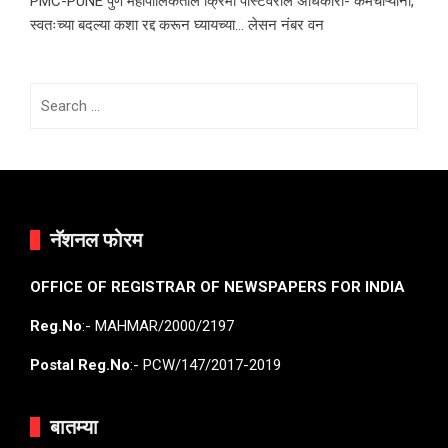
PMC-PUNE पुणे महापालिकेतील क्रिमी पोस्टवरील अधिकारी- कर्मचाऱ्यांनी,
स्वतःच्या बदल्या कशा रद्द करून घ्यायच्या… लेसन नंबर वन
Search
for:
नॅशनल फोरम
OFFICE OF REGISTRAR OF NEWSPAPERS FOR INDIA
Reg.No
:- MAHMAR/2000/2197
Postal Reg.No
:- PCW/147/2017-2019
बातम्या