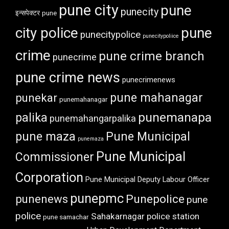
pune city
pune
punecity
इन्सपेक्टर
pune
city police
pune
punecitypolice
punecitypoliice
crime
pune crime branch
punecrime
pune crime news
punecrimenews
punekar
pune mahanagar
punemahanagar
punemanapa
palika
punemahangarpalika
pune maza
Pune Municipal
punemaza
Pune Municipal
Commissioner
Corporation
Pune Municipal Deputy Labour Officer
punepmc
punenews
Punepolice
pune
police
Sahakarnagar police station
pune samachar