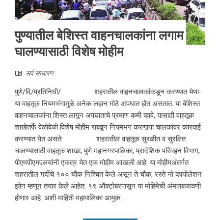
पुण्यातील बेशिस्त वाहनचालकांना लगाम
घालण्यासाठी विशेष मोहीम
सर्व साधारण
पुणे/दि/प्रतिनिधी/ शहरातील वाहनचालकांकडून करण्यात येणा-
या वाहतूक नियमभंगामुळे अनेक लहान मोठे अपघात होत असतात. या बेशिस्त
वाहनचालकांना शिस्त लागून अपघाताचे प्रमाण कमी व्हावे, यासाठी वाहतूक
शाखेतर्फे वेळोवेळी विशेष मोहीम राबवून नियमभंग करणार्‍या चालकांवर कारवाई
करण्यात येत असते. शहरातील वाहतूक सुरळीत व सुरक्षित
चालण्यासाठी वाहतूक शाखा, पुणे महानगरपालिका, प्रादेशिक परिवहन विभाग,
पीएमपीएमएलयांनी एकत्र येत एक मोहीम आखली आहे. या मोहीमअंतर्गत
शहरातील गर्दीचे १०० चौक निश्चित केले असून ते चौक, रस्ते नो व्हायोलेशन
झोन म्हणून तयार केले आहेत. १९ ऑक्टोबरपासून या मोहिमेची अंमलबजावणी
होणार आहे. अशी माहिती महापालिका आयुक...