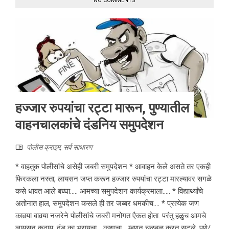
NO COMMENTS
हज्जार रुपयांचा रट्टा मारून, पुण्यातील
वाहनचालकांचे दंडनिय समुपदेशन
पोलीस क्राइम
,
सर्व साधारण
* वाहतुक पोलीसांचे असेही जबरी समुपदेशन * आवाहन केले असते तर एकही
फिरकला नस्ता, लायसन जप्त करून हज्जार रुपयांचा रट्टा मारल्यावर सगळे
कसे धावत आले बघ्घा..... आमच्या समुपदेशन कार्यक्रमाला..... * विद्यार्थ्यांचे
अतोनात हाल, समुपदेशन कसले ही तर जब्बर धमकीच.... * प्रत्येक जण
कावर्‍या बावर्‍या नजरेने पोलीसांचे जबरी मनोगत एैकत होता. परंतु हळुच आमचे
लायसन कुठाय, दंड का भरायचा... कशाचा ...म्हणुन चुळबूळ करत सुटले. पुणे/