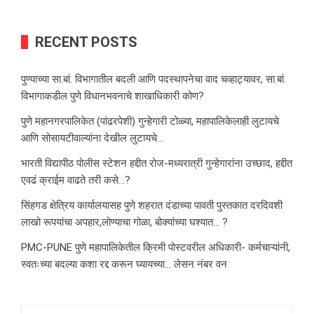
RECENT POSTS
पुण्याच्या सा.बां. विभागातील बदली आणि पदस्थापनेचा वाद चव्हाट्यावर, सा.बां.
विभागाकडील पुणे विधानभवनाचे शाखाधिकारी कोण?
पुणे महानगरपालिकेत (पांढरपेशी) गुन्हेगारी टोळ्या, महापालिकेलाही लुटायचे
आणि सोसायटीवाल्यांना देखील लुटायचे…
भारती विद्यापीठ पोलीस स्टेशन हद्दीत रोज-मध्यरात्री गुन्हेगारांना उच्छाद, हद्दीत
एवढं क्राईम वाढते तरी कसे…?
सिंहगड क्षेत्रिय कार्यालयासह पुणे शहरात दंडाच्या पावती पुस्तकात दरदिवशी
लाखो रूपयांचा अपहार,लोण्याचा गोळा, बोक्यांच्या घश्यात… ?
PMC-PUNE पुणे महापालिकेतील क्रिमी पोस्टवरील अधिकारी- कर्मचाऱ्यांनी,
स्वतःच्या बदल्या कशा रद्द करून घ्यायच्या… लेसन नंबर वन
Search