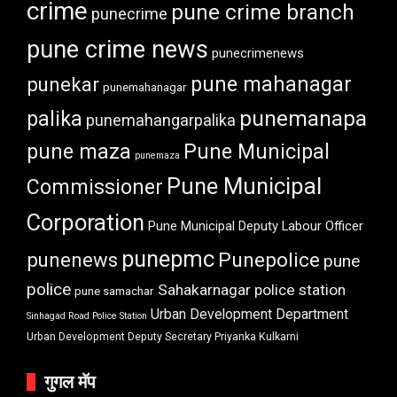
crime
pune crime branch
punecrime
pune crime news
punecrimenews
punekar
pune mahanagar
punemahanagar
punemanapa
palika
punemahangarpalika
pune maza
Pune Municipal
punemaza
Pune Municipal
Commissioner
Corporation
Pune Municipal Deputy Labour Officer
punepmc
punenews
Punepolice
pune
police
Sahakarnagar police station
pune samachar
Urban Development Department
Sinhagad Road Police Station
Urban Development Deputy Secretary Priyanka Kulkarni
गुगल मॅप