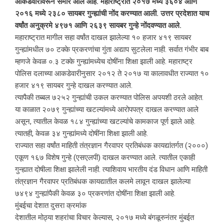
आकडेवारीवरून समोर आले आहे. महाराष्ट्रात २०१७ मध्ये ३६०४ आणि
२०१६ मध्ये २३८० सायबर गुन्ह्यांची नोंद करण्यात आली. उत्तर प्रदेशात याच
वर्षांत अनुक्रमे ४९७१ आणि २६३९ सायबर गुन्हे नोंदवण्यात आले.
महाराष्ट्रात मागील सहा वर्षांत दाखल झालेल्या १० हजार ४१९ सायबर
गुन्ह्यांमधील ७० टक्के प्रकरणांचा गुंता अद्याप सुटलेला नाही. सर्वात गंभीर बाब
म्हणजे केवळ ०.३ टक्के गुन्ह्यांमध्येच दोषींना शिक्षा झाली आहे. महाराष्ट्र
पोलिस दलाच्या आकडेवारीनुसार २०१२ ते २०१७ या कालावधीत राज्यात १०
हजार ४१९ सायबर गुन्हे दाखल करण्यात आले.
त्यापैकी तब्बल ७२५२ गुन्ह्यांची उकल करण्यात पोलिस अपयशी ठरले आहेत.
या काळात २०७९ गुन्ह्यांच्या खटल्यांमध्ये आरोपपत्र दाखल करण्यात आले
असून, त्यातील केवळ १८४ गुन्ह्यांच्या खटल्यांचे कामकाज पूर्ण झाले आहे.
त्यातही, केवळ ३४ गुन्ह्यांमध्ये दोषींना शिक्षा झाली आहे.
राज्यात सहा वर्षांत माहिती तंत्रज्ञान गैरवापर प्रतिबंधक कायद्यांतर्गत (२०००)
एकूण १६७ विशेष गुन्हे (एसएलपी) दाखल करण्यात आले. त्यातील एकाही
गुन्ह्यात दोषीला शिक्षा झालेली नाही. त्याशिवाय भारतीय दंड विधान आणि माहिती
तंत्रज्ञान गैरवापर प्रतिबंधक कायद्यातील कलमे लावून दाखल झालेल्या
७४९४ गुन्ह्यांपैकी केवळ ३० प्रकरणांत दोषींना शिक्षा झाली आहे.
मुंबईचा देशात दुसरा क्रमांक
देशातील मोठ्या शहरांचा विचार केल्यास, २०१७ मध्ये बंगळूरुनंतर मुंबईत