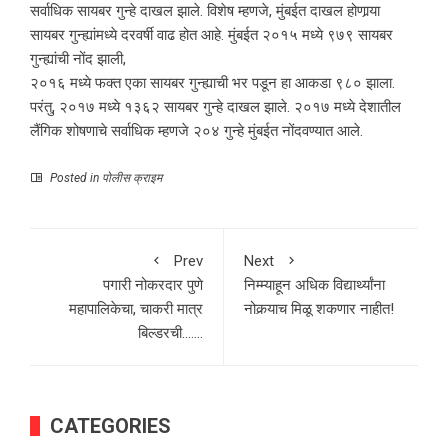
सर्वाधिक सायबर गुन्हे दाखल झाले. विशेष म्हणजे, मुंबईत दाखल होणार्‍या
सायबर गुन्ह्यांमध्ये दरवर्षी वाढ होत आहे. मुंबईत २०१५ मध्ये ९७९ सायबर
गुन्ह्यांची नोंद झाली,
२०१६ मध्ये फक्त एका सायबर गुन्ह्याची भर पडून हा आकडा ९८० झाला.
परंतु, २०१७ मध्ये १३६२ सायबर गुन्हे दाखल झाले. २०१७ मध्ये देशातील
लैंगिक शोषणाचे सर्वाधिक म्हणजे २०४ गुन्हे मुंबईत नोंदवण्यात आले.
Posted in
पोलीस क्राइम
Prev
Next
पगारी नोकरदार पुणे
निम्म्याहून अधिक विद्यार्थ्यांना
महापालिकेचा, चाकरी मात्र
नोकर्‍याच मिळू शकणार नाहीत!
बिल्डरची…….
CATEGORIES