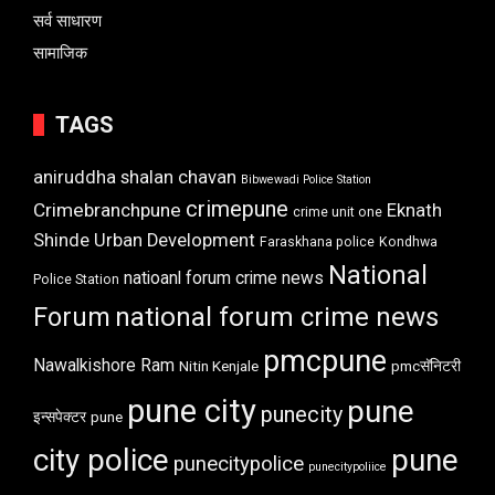
सर्व साधारण
सामाजिक
TAGS
aniruddha shalan chavan
Bibwewadi Police Station
crimepune
Crimebranchpune
Eknath
crime unit one
Shinde Urban Development
Faraskhana police
Kondhwa
National
natioanl forum crime news
Police Station
Forum
national forum crime news
pmcpune
Nawalkishore Ram
Nitin Kenjale
pmcसॅनिटरी
pune city
pune
punecity
इन्सपेक्टर
pune
city police
pune
punecitypolice
punecitypoliice