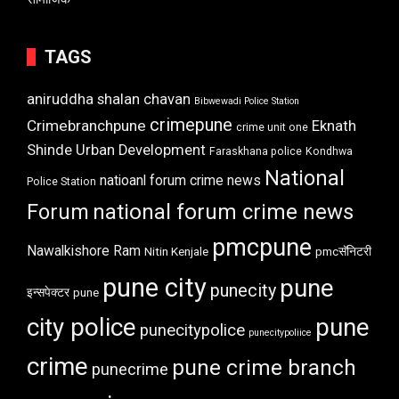
TAGS
aniruddha shalan chavan
Bibwewadi Police Station
crimepune
Crimebranchpune
Eknath
crime unit one
Shinde Urban Development
Faraskhana police
Kondhwa
National
natioanl forum crime news
Police Station
Forum
national forum crime news
pmcpune
Nawalkishore Ram
Nitin Kenjale
pmcसॅनिटरी
pune city
pune
punecity
इन्सपेक्टर
pune
city police
pune
punecitypolice
punecitypoliice
crime
pune crime branch
punecrime