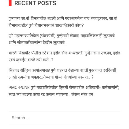
RECENT POSTS
पुण्याच्या सा.बां. विभागातील बदली आणि पदस्थापनेचा वाद चव्हाट्यावर, सा.बां.
विभागाकडील पुणे विधानभवनाचे शाखाधिकारी कोण?
पुणे महानगरपालिकेत (पांढरपेशी) गुन्हेगारी टोळ्या, महापालिकेलाही लुटायचे
आणि सोसायटीवाल्यांना देखील लुटायचे…
भारती विद्यापीठ पोलीस स्टेशन हद्दीत रोज-मध्यरात्री गुन्हेगारांना उच्छाद, हद्दीत
एवढं क्राईम वाढते तरी कसे…?
सिंहगड क्षेत्रिय कार्यालयासह पुणे शहरात दंडाच्या पावती पुस्तकात दरदिवशी
लाखो रूपयांचा अपहार,लोण्याचा गोळा, बोक्यांच्या घश्यात… ?
PMC-PUNE पुणे महापालिकेतील क्रिमी पोस्टवरील अधिकारी- कर्मचाऱ्यांनी,
स्वतःच्या बदल्या कशा रद्द करून घ्यायच्या… लेसन नंबर वन
Search
for: