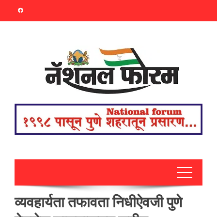
Skip
to
content
व्यवहार्यता तफावता निधीऐवजी पुणे