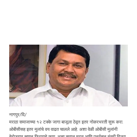
नागपुर/दि/
मराठा समाजाच्या १२ टक्के जागा बाजूला ठेवून इतर नोकरभरती सुरू करा.
ओबीसीसह इतर मुलांचे वय वाढत चालले आहे. अशा वेळी ओबीसी मुलांनी
बेरोजगार म्हणून फिरायचे काय, असा सवाल मदत आणि पुनर्वसन मंत्री विजय