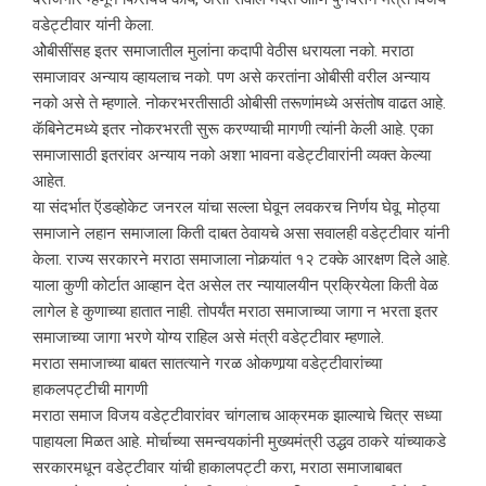
वडेट्टीवार यांनी केला.
ओेबीसींसह इतर समाजातील मुलांना कदापी वेठीस धरायला नको. मराठा
समाजावर अन्याय व्हायलाच नको. पण असे करतांना ओबीसी वरील अन्याय
नको असे ते म्हणाले. नोकरभरतीसाठी ओबीसी तरूणांमध्ये असंतोष वाढत आहे.
कॅबिनेटमध्ये इतर नोकरभरती सुरू करण्याची मागणी त्यांनी केली आहे. एका
समाजासाठी इतरांवर अन्याय नको अशा भावना वडेट्टीवारांनी व्यक्त केल्या
आहेत.
या संदर्भात ऍडव्होकेट जनरल यांचा सल्ला घेवून लवकरच निर्णय घेवू. मोठ्या
समाजाने लहान समाजाला किती दाबत ठेवायचे असा सवालही वडेट्टीवार यांनी
केला. राज्य सरकारने मराठा समाजाला नोकर्‍यांत १२ टक्के आरक्षण दिले आहे.
याला कुणी कोर्टात आव्हान देत असेल तर न्यायालयीन प्रक्रियेला किती वेळ
लागेल हे कुणाच्या हातात नाही. तोपर्यंत मराठा समाजाच्या जागा न भरता इतर
समाजाच्या जागा भरणे योग्य राहिल असे मंत्री वडेट्टीवार म्हणाले.
मराठा समाजाच्या बाबत सातत्याने गरळ ओकणार्‍या वडेट्टीवारांच्या
हाकलपट्टीची मागणी
मराठा समाज विजय वडेट्टीवारांवर चांगलाच आक्रमक झाल्याचे चित्र सध्या
पाहायला मिळत आहे. मोर्चाच्या समन्वयकांनी मुख्यमंत्री उद्धव ठाकरे यांच्याकडे
सरकारमधून वडेट्टीवार यांची हाकालपट्टी करा, मराठा समाजाबाबत