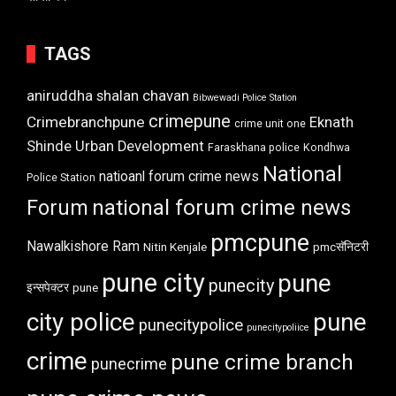
TAGS
aniruddha shalan chavan
Bibwewadi Police Station
crimepune
Crimebranchpune
Eknath
crime unit one
Shinde Urban Development
Faraskhana police
Kondhwa
National
natioanl forum crime news
Police Station
Forum
national forum crime news
pmcpune
Nawalkishore Ram
Nitin Kenjale
pmcसॅनिटरी
pune city
pune
punecity
इन्सपेक्टर
pune
city police
pune
punecitypolice
punecitypoliice
crime
pune crime branch
punecrime