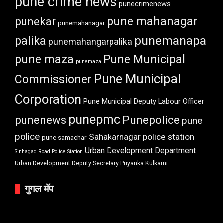
pune crime news
punecrimenews
punekar
pune mahanagar
punemahanagar
punemanapa
palika
punemahangarpalika
pune maza
Pune Municipal
punemaza
Pune Municipal
Commissioner
Corporation
Pune Municipal Deputy Labour Officer
punepmc
punenews
Punepolice
pune
police
Sahakarnagar police station
pune samachar
Urban Development Department
Sinhagad Road Police Station
Urban Development Deputy Secretary Priyanka Kulkarni
गुगल मॅप