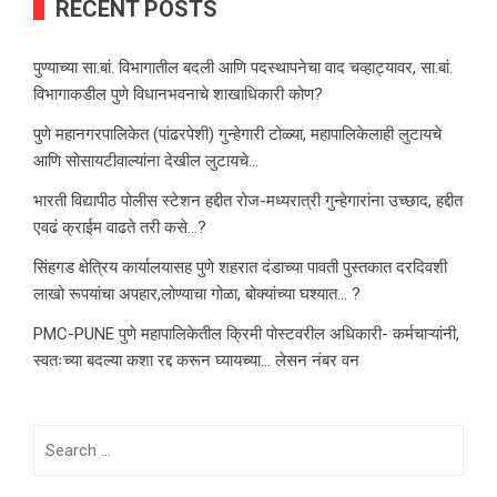
RECENT POSTS
पुण्याच्या सा.बां. विभागातील बदली आणि पदस्थापनेचा वाद चव्हाट्यावर, सा.बां.
विभागाकडील पुणे विधानभवनाचे शाखाधिकारी कोण?
पुणे महानगरपालिकेत (पांढरपेशी) गुन्हेगारी टोळ्या, महापालिकेलाही लुटायचे
आणि सोसायटीवाल्यांना देखील लुटायचे…
भारती विद्यापीठ पोलीस स्टेशन हद्दीत रोज-मध्यरात्री गुन्हेगारांना उच्छाद, हद्दीत
एवढं क्राईम वाढते तरी कसे…?
सिंहगड क्षेत्रिय कार्यालयासह पुणे शहरात दंडाच्या पावती पुस्तकात दरदिवशी
लाखो रूपयांचा अपहार,लोण्याचा गोळा, बोक्यांच्या घश्यात… ?
PMC-PUNE पुणे महापालिकेतील क्रिमी पोस्टवरील अधिकारी- कर्मचाऱ्यांनी,
स्वतःच्या बदल्या कशा रद्द करून घ्यायच्या… लेसन नंबर वन
Search
for: