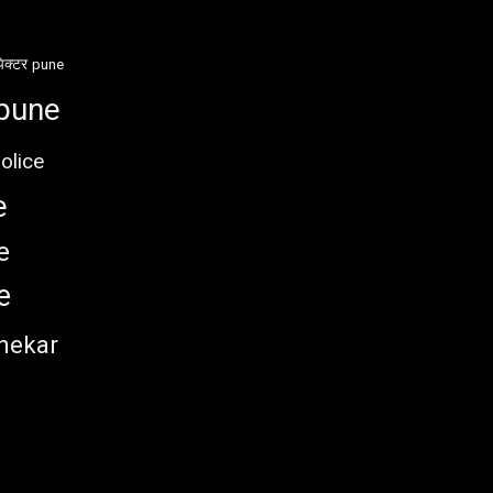
ेक्टर
pune
pune
olice
e
e
e
nekar