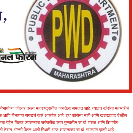
त विभागांच्या जीआर वरून महाराष्ट्रातील जनतेला समजत आहे. त्यातच कोरोना महामारीचे
ां. मंडळ आणि विभागात सगळचं कसं आलबेल आहे. इथ कोरोना नाही आणि खडखडाट देखील
ा येईल तितकं उपसण्याच पारंपारीक काम पुण्यातील सा.बां. मंडळ आणि विभागीय
 नो टेंशन ओन्ली पेंशन अशी स्थिती आज शासनाच्या सा.बां. खात्यात झाली आहे.