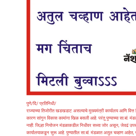
पुणे/दि/ प्रतिनिधी/
राज्याच्या तिजोरीत खडखडाट असल्याचे मुख्यमंत्री कार्यालय आणि वित्
कारण सांगुन विकास कामांना खिळ बसली आहे. परंतु पुण्याच्या सा.ब
नाही. जिल्हा नियोजन मंडळाकडील निधीवर सध्या जोर असून, जेवढं उपसत
कार्यालयाकडून सुरू आहे. पुण्यातील सा.बां. मंडळात अतुल चव्हाण आहेत,