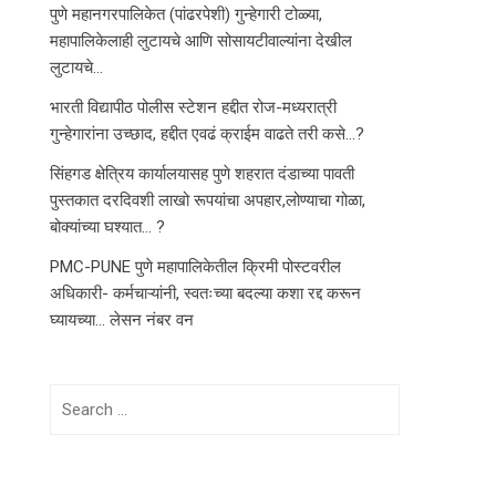
पुणे महानगरपालिकेत (पांढरपेशी) गुन्हेगारी टोळ्या,
महापालिकेलाही लुटायचे आणि सोसायटीवाल्यांना देखील
लुटायचे…
भारती विद्यापीठ पोलीस स्टेशन हद्दीत रोज-मध्यरात्री
गुन्हेगारांना उच्छाद, हद्दीत एवढं क्राईम वाढते तरी कसे…?
सिंहगड क्षेत्रिय कार्यालयासह पुणे शहरात दंडाच्या पावती
पुस्तकात दरदिवशी लाखो रूपयांचा अपहार,लोण्याचा गोळा,
बोक्यांच्या घश्यात… ?
PMC-PUNE पुणे महापालिकेतील क्रिमी पोस्टवरील
अधिकारी- कर्मचाऱ्यांनी, स्वतःच्या बदल्या कशा रद्द करून
घ्यायच्या… लेसन नंबर वन
Search
for: