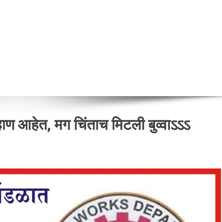
्हाण आहेत, मग चिंताच मिटली बुव्वाऽऽऽ