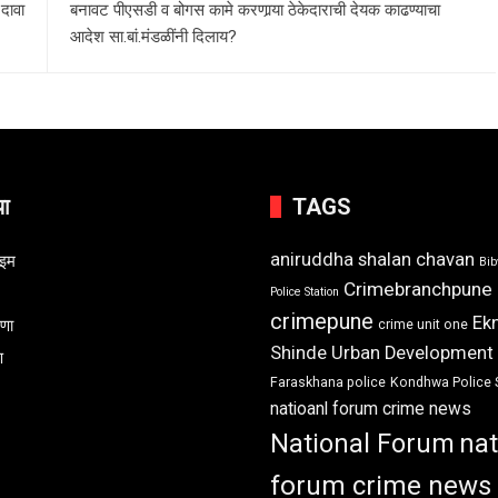
 दावा
बनावट पीएसडी व बोगस कामे करणार्‍या ठेकेदाराची देयक काढण्याचा
आदेश सा.बां.मंडळींनी दिलाय?
या
TAGS
aniruddha shalan chavan
ाइम
Bi
Crimebranchpune
Police Station
crimepune
Ek
रणा
crime unit one
Shinde Urban Development
ण
Faraskhana police
Kondhwa Police 
natioanl forum crime news
National Forum
nat
forum crime news