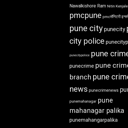
Nawalkishore Ram
Nitin Kenjale
pmcpune
pmcसॅनिटरी इन्सप
pune city
punecity
city police
punecityp
pune crim
punecitypoliice
pune crim
punecrime
pune crim
branch
news
pu
punecrimenews
pune
punemahanagar
mahanagar palika
punemahangarpalika