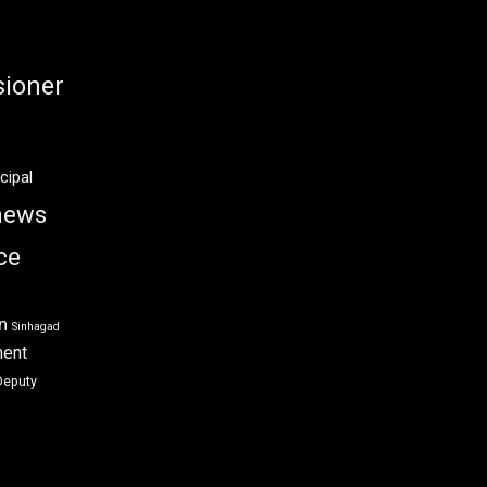
ioner
cipal
news
ce
n
Sinhagad
ment
Deputy