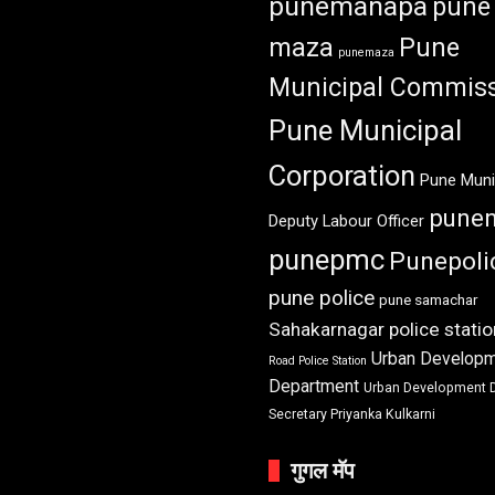
punemanapa
pune
maza
Pune
punemaza
Municipal Commiss
Pune Municipal
Corporation
Pune Muni
pune
Deputy Labour Officer
punepmc
Punepoli
pune police
pune samachar
Sahakarnagar police statio
Urban Develop
Road Police Station
Department
Urban Development 
Secretary Priyanka Kulkarni
गुगल मॅप