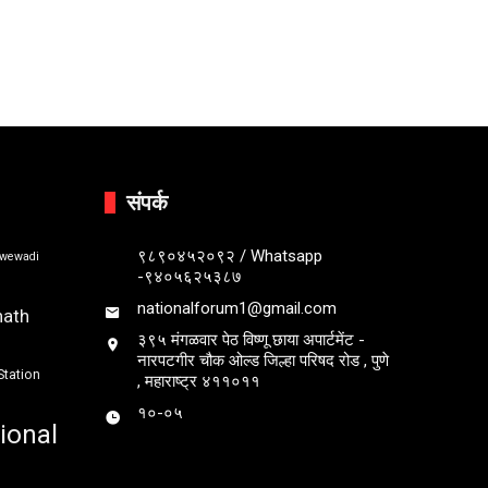
संपर्क
९८९०४५२०९२ / Whatsapp
bwewadi
-९४०५६२५३८७
nationalforum1@gmail.com
nath
३९५ मंगळवार पेठ विष्णू छाया अपार्टमेंट -
नारपटगीर चौक ओल्ड जिल्हा परिषद रोड , पुणे
Station
, महाराष्ट्र ४११०११
१०-०५
ional