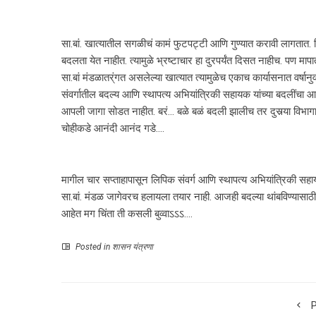
सा.बां. खात्यातील सगळीचं कामं फुटपट्टी आणि गुण्यात करावी लागतात. खिड
बदलता येत नाहीत. त्यामुळे भ्रष्टाचार हा दुरपर्यंत दिसत नाहीच. पण मा
सा.बां मंडळातर्ंगत असलेल्या खात्यात त्यामुळेच एकाच कार्यासनात वर्षा
संवर्गातील बदल्य आणि स्थापत्य अभियांत्रिकी सहायक यांच्या बदलींच
आपली जागा सोडत नाहीत. बरं… बळे बळं बदली झालीच तर दुसर्‍या विभागा
चोहीकडे आनंदी आनंद गडे….
मागील चार सप्ताहापासून लिपिक संवर्ग आणि स्थापत्य अभियांत्रिकी सहायक य
सा.बां. मंडळ जागेवरच हलायला तयार नाही. आजही बदल्या थांबविण्यास
आहेत मग चिंता ती कसली बुव्वाऽऽऽ….
Posted in
शासन यंत्रणा
P