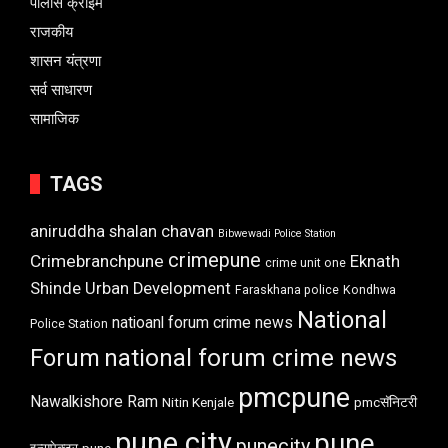
पोलीस क्राइम
राजकीय
शासन यंत्रणा
सर्व साधारण
सामाजिक
TAGS
aniruddha shalan chavan
Bibwewadi Police Station
crimepune
Crimebranchpune
Eknath
crime unit one
Shinde Urban Development
Faraskhana police
Kondhwa
National
natioanl forum crime news
Police Station
Forum
national forum crime news
pmcpune
Nawalkishore Ram
Nitin Kenjale
pmcसॅनिटरी
pune city
pune
punecity