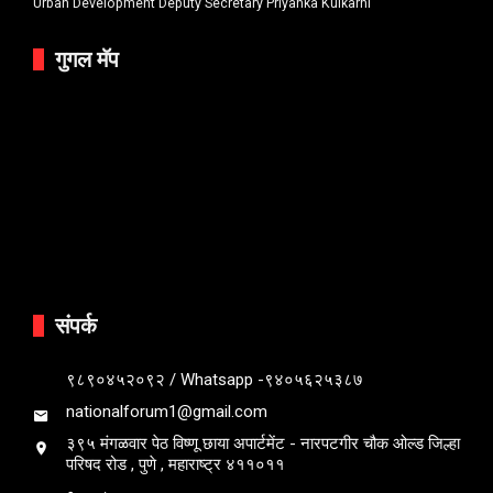
Urban Development Deputy Secretary Priyanka Kulkarni
गुगल मॅप
संपर्क
९८९०४५२०९२ / Whatsapp -९४०५६२५३८७
nationalforum1@gmail.com
३९५ मंगळवार पेठ विष्णू छाया अपार्टमेंट - नारपटगीर चौक ओल्ड जिल्हा
परिषद रोड , पुणे , महाराष्ट्र ४११०११