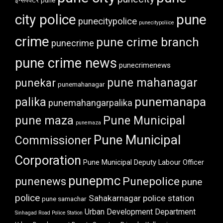
इन्सपेक्टर
pune
city police
pune
punecitypolice
punecitypoliice
crime
pune crime branch
punecrime
pune crime news
punecrimenews
punekar
pune mahanagar
punemahanagar
punemanapa
palika
punemahangarpalika
pune maza
Pune Municipal
punemaza
Pune Municipal
Commissioner
Corporation
Pune Municipal Deputy Labour Officer
punepmc
punenews
Punepolice
pune
police
Sahakarnagar police station
pune samachar
Urban Development Department
Sinhagad Road Police Station