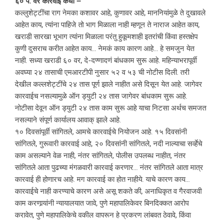
६० पै. वर कारवाई कधी –
कल्लुशेट्टींचा राग नेमका कशावर आहे, कुणावर आहे, माननियांमुळे ते दुखावले
आहेत काय, त्यांना पाहिजे तो भाग मिळाला नाही म्हणून ते नाराज आहेत काय,
खराडी सारखा भूभाग त्यांना मिळाला परंतु हुकूमशाही इतरांची किंवा हस्तक्षेप
कुणी दुसराच करीत आहेत काय… नेमकं काय कारण आहे… हे समजुन येत
नाही. सध्या खराडी ६० वर, दे-दण्णादणं बांधकाम सुरू आहे. महिन्याभरापूर्वी
अवघ्या २४ तासाची एमआरटीपी नुसार ५२ व ५३ ची नोटीस दिली. तरी
देखील कल्लशेट्टींचे २४ तास पूर्ण झाले नाहीत असे दिसून येत आहे. जागेवर
कारवाईच नसल्यामुळे ऑन ड्युटी २४ तास जागेवर बांधकाम सुरू आहे.
नोटीसा देवून ऑन ड्युटी २४ तास काम सुरू आहे याचा निटसा अर्थच समजत
नसल्याने संपूर्ण कार्यालय आवाक् झाले आहे.
१० दिवसांपूर्वी सांगितले, आमचे कारवाईचे नियोजन आहे. १५ दिवसांनी
सांगितले, गुरूवारी कारवाई आहे, २० दिवसांनी सांगितले, नदी नाल्याचा सर्व्हेचे
काम असल्याने वेळ नाही, नंतर सांगितले, पोलीस उपलब्ध नाहीत, नंतर
सांगितले आता पुढच्या मंगळवारी कारवाई करणार… नंतर सांगितले आता मात्र
कारवाई ही होणारच आहे. मग कारवाई का होत नाहीये. याचे कारण काय…
कारवाईचे नाही करण्याचे कारण असे असू शकते की, अनाधिकृत व गैरवाजवी
काम करणार्‍यांनी न्यायालयात जावे, पुणे महापालिकेवर बिनदिक्कत आरोप
करावेत, पुणे महापालिकेचे वकील वापरून हे प्रकरण लांबवत ठेवावे, किंवा