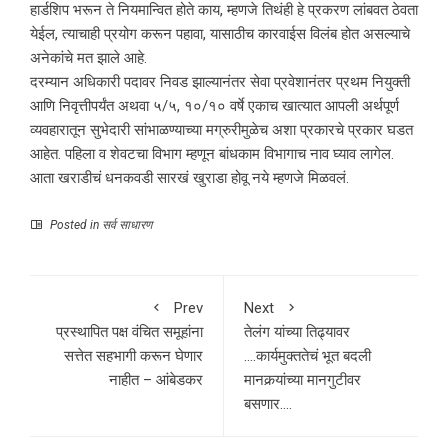
हार्डशिप भरून ते नियमान्वित होते काय, म्हणजे तिथंही हे प्रकरण लांबवत ठेवता
येईल, त्याचाही प्रयोग करून पहावा, यासाठीच कारवाईस विलंब होत असल्याचे
अनेकांचे मत झाले आहे.
दरम्यान अधिकारी पदावर निवड झाल्यानंतर सेवा प्रवेशानंतर प्रथम नियुक्ती
आणि निवृत्तीपर्यंत अथवा ५/५, १०/१० वर्षे एकाच खात्यात आपली अर्थपूर्ण
व्यवहारातून सुभेदारी सांभाळण्याच्या मग्रुरीमुळेच अशा प्रकारचे प्रकार घडत
आहेत. पहिला व शेवटचा विभाग म्हणून बांधकाम विभागाच नाव घ्याव लागेल.
आता खराडीचं धनकवडी सारखं खुराडा होवू नये म्हणजे मिळवलं.
Posted in
सर्व साधारण
Prev
Next
प्रस्थापित पक्ष वंचित समूहांना
तेलंग यांच्या तिढ्यावर
सत्तेत सहभागी करून घेणार
….कार्यमुक्ततेचं भूत बदली
नाहीत – आंबेडकर
मानकर्‍यांच्या मानगुटीवर
बसणार….