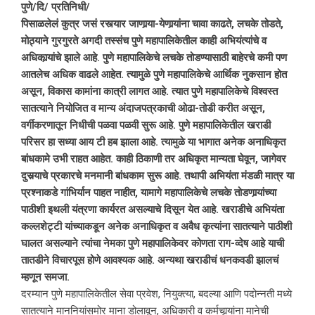
पुणे/दि/ प्रतिनिधी/
पिसाळलेलं कुत्र जसं रस्त्यार जाणार्‍या-येणार्‍यांना चावा काढते, लचके तोडते,
मोठ्याने गुरगुरते अगदी तस्संच पुणे महापालिकेतील काही अभियंत्यांचे व
अधिकार्‍यांचे झाले आहे. पुणे महापालिकेचे लचके तोडण्यासाठी बाहेरचे कमी पण
आतलेच अधिक वाढले आहेत. त्यामुळे पुणे महापालिकेचे आर्थिक नुकसान होत
असून, विकास कामांना कात्री लागत आहे. त्यात पुणे महापालिकेचे विश्‍वस्त
सातत्याने नियोजित व मान्य अंदाजपत्रकाची ओढा-तोडी करीत असून,
वर्गीकरणातून निधीची पळवा पळवी सुरू आहे. पुणे महापालिकेतील खराडी
परिसर हा सध्या आय टी हब झाला आहे. त्यामुळे या भागात अनेक अनाधिकृत
बांधकामे उभी राहत आहेत. काही ठिकाणी तर अधिकृत मान्यता घेवून, जागेवर
दुसर्‍याचे प्रकारचे मनमानी बांधकाम सुरू आहे. तथापी अभियंता मंडळी मात्र या
प्रश्‍नाकडे गांभिर्यान पाहत नाहीत, यामागे महापालिकेचे लचके तोडणार्‍यांच्या
पाठीशी इथली यंत्रणा कार्यरत असल्याचे दिसून येत आहे. खराडीचे अभियंता
कल्लशेट्टी यांच्याकडून अनेक अनाधिकृत व अवैध कृत्यांना सातत्याने पाठीशी
घालत असल्याने त्यांचा नेमका पुणे महापालिकेवर कोणता राग-व्देष आहे याची
तातडीने विचारपूस होणे आवश्यक आहे. अन्यथा खराडीचं धनकवडी झालचं
म्हणून समजा.
दरम्यान पुणे महापालिकेतील सेवा प्रवेश, नियुक्त्या, बदल्या आणि पदोन्नती मध्ये
सातत्याने माननियांसमोर माना डोलावून, अधिकारी व कर्मचार्‍यांना मानेची