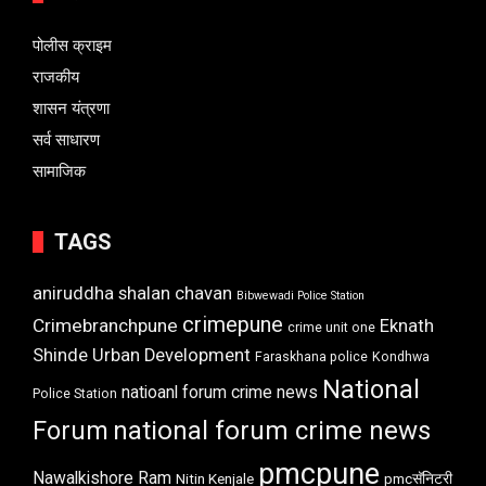
पोलीस क्राइम
राजकीय
शासन यंत्रणा
सर्व साधारण
सामाजिक
TAGS
aniruddha shalan chavan
Bibwewadi Police Station
crimepune
Crimebranchpune
Eknath
crime unit one
Shinde Urban Development
Faraskhana police
Kondhwa
National
natioanl forum crime news
Police Station
Forum
national forum crime news
pmcpune
Nawalkishore Ram
Nitin Kenjale
pmcसॅनिटरी