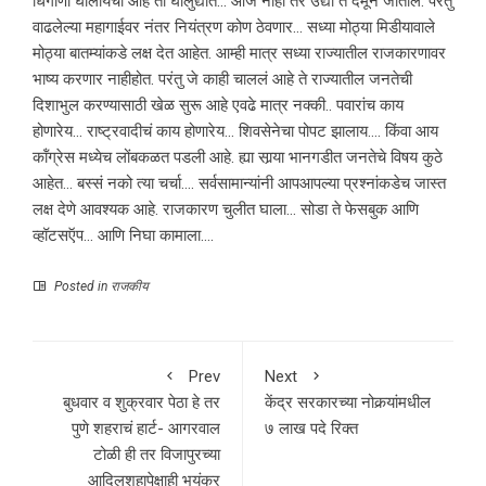
धिंगाणा घालायचा आहे तो घालुद्यात… आज नाही तर उद्या ते दमून जातील. परंतु
वाढलेल्या महागाईवर नंतर नियंत्रण कोण ठेवणार… सध्या मोठ्या मिडीयावाले
मोठ्या बातम्यांकडे लक्ष देत आहेत. आम्ही मात्र सध्या राज्यातील राजकारणावर
भाष्य करणार नाहीहोत. परंतु जे काही चाललं आहे ते राज्यातील जनतेची
दिशाभुल करण्यासाठी खेळ सुरू आहे एवढे मात्र नक्की.. पवारांच काय
होणारेय… राष्ट्रवादीचं काय होणारेय… शिवसेनेचा पोपट झालाय…. किंवा आय
कॉंग्रेस मध्येच लोंबकळत पडली आहे. ह्या सार्‍या भानगडीत जनतेचे विषय कुठे
आहेत… बस्सं नको त्या चर्चा…. सर्वसामान्यांनी आपआपल्या प्रश्‍नांकडेच जास्त
लक्ष देणे आवश्यक आहे. राजकारण चुलीत घाला… सोडा ते फेसबुक आणि
व्हॉटसऍप… आणि निघा कामाला….
Posted in
राजकीय
Prev
Next
बुधवार व शुक्रवार पेठा हे तर
केंद्र सरकारच्या नोकर्‍यांमधील
पुणे शहराचं हार्ट- आगरवाल
७ लाख पदे रिक्त
टोळी ही तर विजापुरच्या
आदिलशहापेक्षाही भयंकर