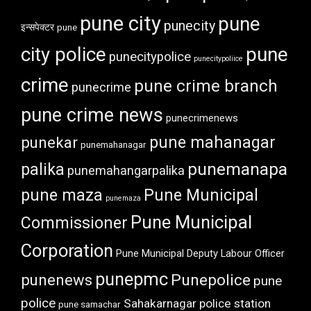
pune city
pune
punecity
इन्सपेक्टर
pune
city police
pune
punecitypolice
punecitypoliice
crime
pune crime branch
punecrime
pune crime news
punecrimenews
punekar
pune mahanagar
punemahanagar
punemanapa
palika
punemahangarpalika
pune maza
Pune Municipal
punemaza
Pune Municipal
Commissioner
Corporation
Pune Municipal Deputy Labour Officer
punepmc
punenews
Punepolice
pune
police
Sahakarnagar police station
pune samachar