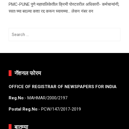
PMC-PUNE पुणे महापालिकेतील क्रिमी पोस्टवरील अधिकारी- कर्मचाऱ्यांनी,
स्वतःच्या बदल्या कशा रद्द करून घ्यायच्या… लेसन नंबर वन
Search
for:
नॅशनल फोरम
OFFICE OF REGISTRAR OF NEWSPAPERS FOR INDIA
Reg.No
:- MAHMAR/2000/2197
Postal Reg.No
:- PCW/147/2017-2019
बातम्या