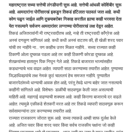
महाराष्ट्रात सध्या सत्तेची लंगडीपानी सुरू आहे. सत्तेची आंधळी कोशिंबीर सुरू
आहे. आमदारांना पोरींसारखं इकडुन तिकडं हॉटेलात पाठवलं जात आहे. कधी
कोण पळुन जाईल आणि दुसर्‍याबरोबर निकाह करतील ह्याचा काही भरवसा देता
येत नसल्याने सर्वजण आमदारांवर लग्नाच्या पोरीसारखं लक्ष देवून आहेत.
तिकडं अजितरावांनी मी राष्ट्रवादीतच आहे, नव्हे ती राष्ट्रवादी कॉंग्रेस आहे
अस्सं दणकुण सांगितलं आहे. कधी कधी अस्सं वाटतय की, ही खेळी शरद पवार
यांची तर नाहीये ना… पण काहीच उत्तर मिळत नाहीये… सध्या राज्यात काही
ठिकाणी ओला दुष्काळ पडला आहे तर काही ठिकाणी कोरडा दुष्काळ आहे.
शेतकर्‍यांच्या हातातुन पिक निघुन गेले आहे. तिकडे बाजारात भाज्यांसहीत
कडधान्याचे भाव वाढत आहेत. व्यापारी साठा करण्याच्या तयारीत आहेत. पुण्याच्या
जिल्हाधिकार्‍यांचे लक्ष नेमकं कुठं चाललयं हेच समजत नाहीये. पुण्यातील
बाजारपेठांमध्ये धान्याची आवक होत आहे, परंतु तेवढे धान्य बाहेर जात नसल्याचे
काहींनी सांगितले आहे. विशेषतः डाळींची साठवणूक केली जात असल्याची
माहिती आहे. महागाई वाढण्याची शक्यता आहे. काही किराणा बाजाराचे दर वाढले
आहेत. त्यामुळे एकीकडे शेतकरी मरत आहे तर तिकडे व्यापारी साठवणूक करून
सर्वसामान्यांना ठार करण्याच्या तयारीत आहे.
राज्यात राजकारण जोरात सुरू आहे. सध्या त्याकडे आम्ही साफ दुर्लक्ष केले
आहे. अजित पवार किंवा शरद पवार किंवा सर्वच राजकीय पक्षांना जो काही