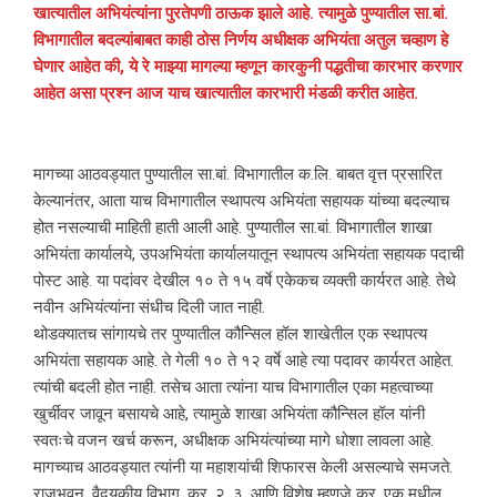
खात्यातील अभियंत्यांना पुरतेपणी ठाऊक झाले आहे. त्यामुळे पुण्यातील सा.बां.
विभागातील बदल्यांबाबत काही ठोस निर्णय अधीक्षक अभियंता अतुल चव्हाण हे
घेणार आहेत की, ये रे माझ्या मागल्या म्हणून कारकुनी पद्धतीचा कारभार करणार
आहेत असा प्रश्‍न आज याच खात्यातील कारभारी मंडळी करीत आहेत.
मागच्या आठवड्यात पुण्यातील सा.बां. विभागातील क.लि. बाबत वृत्त प्रसारित
केल्यानंतर, आता याच विभागातील स्थापत्य अभियंता सहायक यांच्या बदल्याच
होत नसल्याची माहिती हाती आली आहे. पुण्यातील सा.बां. विभागातील शाखा
अभियंता कार्यालये, उपअभियंता कार्यालयातून स्थापत्य अभियंता सहायक पदाची
पोस्ट आहे. या पदांवर देखील १० ते १५ वर्षे एकेकच व्यक्ती कार्यरत आहे. तेथे
नवीन अभियंत्यांना संधीच दिली जात नाही.
थोडक्यातच सांगायचे तर पुण्यातील कौन्सिल हॉल शाखेतील एक स्थापत्य
अभियंता सहायक आहे. ते गेली १० ते १२ वर्षे आहे त्या पदावर कार्यरत आहेत.
त्यांची बदली होत नाही. तसेच आता त्यांना याच विभागातील एका महत्वाच्या
खुर्चीवर जावून बसायचे आहे, त्यामुळे शाखा अभियंता कौन्सिल हॉल यांनी
स्वतःचे वजन खर्च करून, अधीक्षक अभियंत्यांच्या मागे धोशा लावला आहे.
मागच्याच आठवड्यात त्यांनी या महाशयांची शिफारस केली असल्याचे समजते.
राजभवन, वैदयकीय विभाग, क्र. २, ३, आणि विशेष म्हणजे क्र. एक मधील