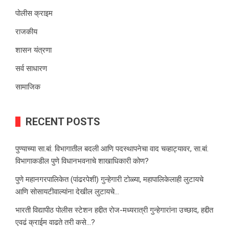
पोलीस क्राइम
राजकीय
शासन यंत्रणा
सर्व साधारण
सामाजिक
RECENT POSTS
पुण्याच्या सा.बां. विभागातील बदली आणि पदस्थापनेचा वाद चव्हाट्यावर, सा.बां.
विभागाकडील पुणे विधानभवनाचे शाखाधिकारी कोण?
पुणे महानगरपालिकेत (पांढरपेशी) गुन्हेगारी टोळ्या, महापालिकेलाही लुटायचे
आणि सोसायटीवाल्यांना देखील लुटायचे…
भारती विद्यापीठ पोलीस स्टेशन हद्दीत रोज-मध्यरात्री गुन्हेगारांना उच्छाद, हद्दीत
एवढं क्राईम वाढते तरी कसे…?