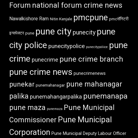
Forum
national forum crime news
pmcpune
Nawalkishore Ram
Nitin Kenjale
pmcसॅनिटरी
pune city
pune
punecity
इन्सपेक्टर
pune
city police
pune
punecitypolice
punecitypoliice
crime
pune crime branch
punecrime
pune crime news
punecrimenews
punekar
pune mahanagar
punemahanagar
punemanapa
palika
punemahangarpalika
pune maza
Pune Municipal
punemaza
Pune Municipal
Commissioner
Corporation
Pune Municipal Deputy Labour Officer