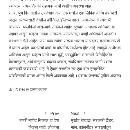
स्थापत्य अभियांत्रिकी सहायक यांची अशीच अवस्था आहे.
सा.बां. पुणे विभागातील उपविभाग क्र. एक मधील एक लिपिक वर्गीय कर्मचारी
असून त्यांच्यासाठी देखील कौन्सिल हॉलच्या शाखा अभियंत्यांनी स्वतःची
शिफारस चालविली असल्याचे समजले आहेत. पुण्यात अधिक्षक अभियंता या
पदावर अतुल चव्हाण नामक अभियंता आल्यापासून काही अधिकारी आनंदोन
भरभरून गेले आहेत. जस काय त्यांचा सख्खा भाऊच या पदावर बसल्या सारखे
ते वागत आहेत. बदल्यांची कामे या दोघानिघांमार्फतच होत आहे. त्यामुळे अधीक्षक
अभियंता अतुल चव्हाण यांनी स्वतःबुद्धी, परबुद्धीपेक्षा शासनाने विनिर्दिष्टीत
केल्यानुसार, आदेशानुसार बदल्या करून, संबंधितांना त्यांच्या जागी रवाना
करण्याची जबाबदारी आहे. ते ऐकत नसतील तर एक दोन इन्क्रीमेंट
थांबविण्याची धमक अंगात ठेवणे आवश्यक आहे. (अशंतः उत्तरार्ध पुढील अंकात)
Posted in
शासन यंत्रणा
Prev
Next
बाबरी मशीद निकाल हा देश
भूखंड घोटाळे, सरकारी टेंडर,
हिताचा नाही, लोकांचा
मॉल, कॉलसेंटर सारख्यांतून