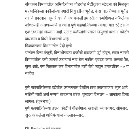
बांधकाम विभागातील अभियंत्यांच्या गोडगोड भेटीतूनच स्टेटस को मिळवून
महापालिकेला वकीलांच्या पगारी नियुक्तीचा भुर्दंड, केस चालविण्याचा भु
तर विनापरवाना सुमारे ११ ते १५ मजली इमारती व कमर्शिअल कॉम्प्लेक्स
कोणत्याही अडथळ्याविना त्यांना पुणे महापालिकेच्या न्यायालयात स्टेटस 
एक छदामही मिळाला नाही. उलट वकीलांची पगारी नियुक्ती करून, कोर्टाचा 
बांधकाम व विधी विभागाची आहे.
मिळकतकर विभागातील एैदी हत्ती
यानंतर विना मंजुरी, विनाभोगवटा दर्जाची बांधकामे पूर्ण होवून, त्या
विभागातील हत्ती जागचं उठण्याचं नाव घेत नाहीत. एवढंच काय, कसबा पेठ, 
सुरू आहे, पण मिळकत कर विभागातील हत्ती तेथे जावून इमारतींवर ५० 
नाहीत.
पुणे महापालिकेच्या हद्दीतील उपनगरात देखील हाच कालाबाजार सुरू आह
माहिती नाही असं म्हणणं धाडसाच ठरेल. तुम्हाला दिसतय – आम्हाला दिस
लागेल. (क्रमशः)
पुणे महापालिकेच्या ७७० कोटीचं गौडबंगाल, खराडी, चंदननगर, सोमवार,
सुरू असलेला अभियंत्यांचा कल्लाबज्जार….
Posted in
सर्व साधारण