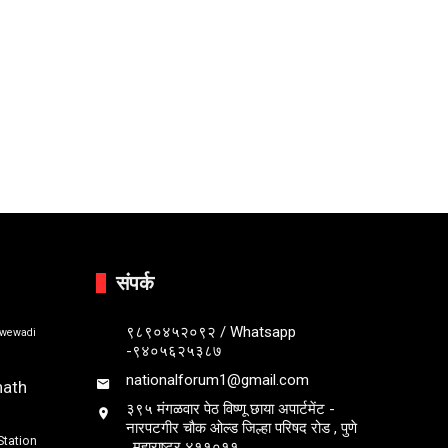
संपर्क
९८९०४५२०९२ / Whatsapp
bwewadi
-९४०५६२५३८७
nationalforum1@gmail.com
nath
३९५ मंगळवार पेठ विष्णू छाया अपार्टमेंट -
नारपटगीर चौक ओल्ड जिल्हा परिषद रोड , पुणे
Station
, महाराष्ट्र ४११०११