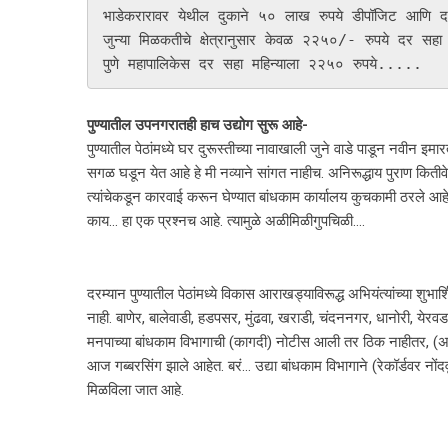
भाडेकरारावर येथील दुकाने ५० लाख रुपये डीपॉजिट आणि द
जुन्या मिळकतीचे क्षेत्रानुसार केवळ २२५०/- रुपये दर स
पुण्यातील उपनगरातही हाच उद्योग सुरू आहे-
पुण्यातील पेठांमध्ये घर दुरूस्तीच्या नावाखाली जुने वाडे पाडून नवीन इमारत
सगळ घडून येत आहे हे मी नव्याने सांगत नाहीच. अनिरूद्धाय पुराण किती
त्यांचेकडून कारवाई करून घेण्यात बांधकाम कार्यालय कुचकामी ठरले आहे
काय… हा एक प्रश्‍नच आहे. त्यामुळे अळीमिळीगुपचिळी….
दरम्यान पुण्यातील पेठांमध्ये विकास आराखड्याविरूद्ध अभियंत्यांच्या शु
नाही. बाणेर, बालेवाडी, हडपसर, मुंढवा, खराडी, चंदननगर, धानोरी, येरवड
मनपाच्या बांधकाम विभागाची (कागदी) नोटीस आली तर ठिक नाहीतर, (अभिय
आज गब्बरसिंग झाले आहेत. बरं… उद्या बांधकाम विभागाने (रेकॉर्डवर नो
मिळविला जात आहे.