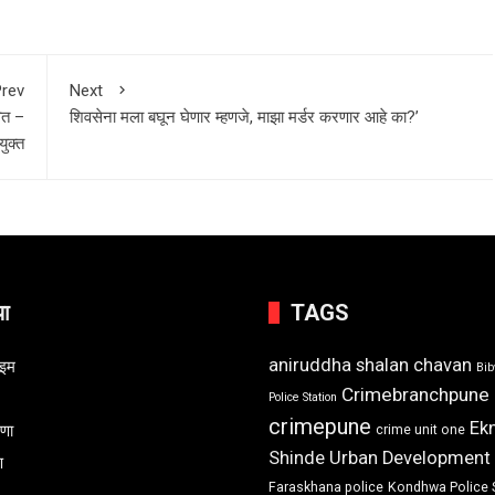
rev
Next
वित –
शिवसेना मला बघून घेणार म्हणजे, माझा मर्डर करणार आहे का?’
ुक्त
या
TAGS
aniruddha shalan chavan
ाइम
Bi
Crimebranchpune
Police Station
crimepune
Ek
रणा
crime unit one
Shinde Urban Development
ण
Faraskhana police
Kondhwa Police 