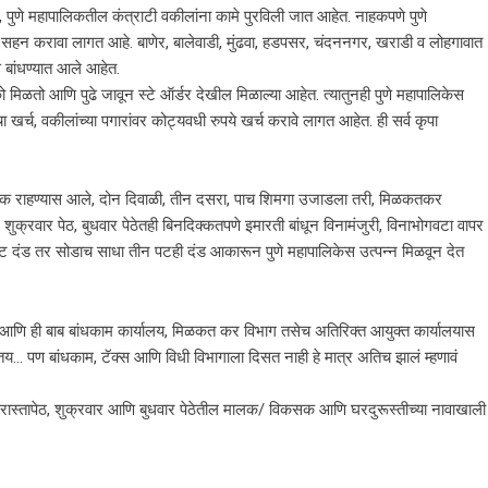
, पुणे महापालिकतील कंत्राटी वकीलांना कामे पुरविली जात आहेत. नाहकपणे पुणे
र्दंड सहन करावा लागत आहे. बाणेर, बालेवाडी, मुंढवा, हडपसर, चंदननगर, खराडी व लोहगावात
 बांधण्यात आले आहेत.
को मिळतो आणि पुढे जावून स्टे ऑर्डर देखील मिळाल्या आहेत. त्यातुनही पुणे महापालिकेस
खर्च, वकीलांच्या पगारांवर कोट्यवधी रुपये खर्च करावे लागत आहेत. ही सर्व कृपा
त नागरीक राहण्यास आले, दोन दिवाळी, तीन दसरा, पाच शिमगा उजाडला तरी, मिळकतकर
शुक्रवार पेठ, बुधवार पेठेतही बिनदिक्कतपणे इमारती बांधून विनामंजुरी, विनाभोगवटा वापर
पट दंड तर सोडाच साधा तीन पटही दंड आकारून पुणे महापालिकेस उत्पन्न मिळवून देत
े आणि ही बाब बांधकाम कार्यालय, मिळकत कर विभाग तसेच अतिरिक्त आयुक्त कार्यालयास
तय… पण बांधकाम, टॅक्स आणि विधी विभागाला दिसत नाही हे मात्र अतिच झालं म्हणावं
 रास्तापेठ, शुक्रवार आणि बुधवार पेठेतील मालक/ विकसक आणि घरदुरूस्तीच्या नावाखाली