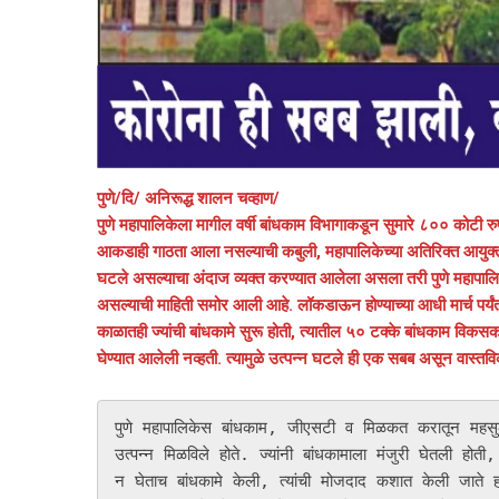
पुणे/दि/ अनिरूद्ध शालन चव्हाण/
पुणे महापालिकेला मागील वर्षी बांधकाम विभागाकडून सुमारे ८०० कोटी रुपय
आकडाही गाठता आला नसल्याची कबुली, महापालिकेच्या अतिरिक्त आयुक्त
घटले असल्याचा अंदाज व्यक्त करण्यात आलेला असला तरी पुणे महापालि
असल्याची माहिती समोर आली आहे. लॉकडाऊन होण्याच्या आधी मार्च पर्यंत 
काळातही ज्यांची बांधकामे सुरू होती, त्यातील ५० टक्के बांधकाम विकसक
घेण्यात आलेली नव्हती. त्यामुळे उत्पन्न घटले ही एक सबब असून वास्तव
पुणे महापालिकेस बांधकाम, जीएसटी व मिळकत करातून महसुल प्
उत्पन्न मिळविले होते. ज्यांनी बांधकामाला मंजुरी घेतली होती, 
न घेताच बांधकामे केली, त्यांची मोजदाद कशात केली जाते हा