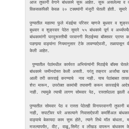
आज तुफानी वेगाने बांधकामे सुरू आहेत. सुरू असलेल्या व वर्
विकसकांपैकी केवळ २० टक्क्यांनी मंजुरी घेतली होती. सुमार
पुण्यातील महात्मा फुले मंडईचा परिसर म्हणजे बुधवार व शुक्
बुधवार व शुक्रवार पेठेत सुमारे ५५ बांधकामे पूर्ण व अर्ध्य
बांधकामांनी घरदुरूस्तीची परवानगी मिठाईच्या बॉक्सवर प्राप्त 
पडणार्‍या वाड्यांना नियमानुसार टेके लावण्याऐवजी, तळापासून
केली आहेत.

 पुण्यातील पेठांमधील कार्यरत अभियंत्यांनी मिठाईचे बॉक्स घेतले नसते तर ४७८, २६० एवढंच नव्हे तर ५२/५३ खाली नोटीसा देवून ती 
बांधकामे जमीनदोस्त केली असती. परंतु तक्रार अर्जांचा ख
आली तरी कारवाई करण्याचे  नाव नाही. याच पेठांबाबत तत्क
शेरा मारून, उपरोक्त कामांची तपासणी करून कारवाईचे आदेश 
नाही. त्यामुळे त्याची लागण सोमवार पेठ, रास्तापेठला झाली 
पुण्यातील सोमवार पेठ व रास्ता पेठेतही विनापरवानगी तुफानी ब
नाही, सपाटीवर घरे असल्याने निवासाऐवजी कमर्शिअल बांधकाम
वाड्याचे बेकायदा काम सुरू होते, त्याने तिथे मॉल बांधला, म
मजल्यापर्यंत, वीट, वाळू,सिमेंट व लोंखड वापरून बांधकाम 