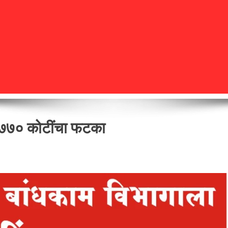
ा ७७० कोटींचा फटका