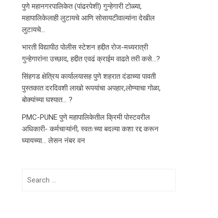
पुणे महानगरपालिकेत (पांढरपेशी) गुन्हेगारी टोळ्या,
महापालिकेलाही लुटायचे आणि सोसायटीवाल्यांना देखील
लुटायचे…
भारती विद्यापीठ पोलीस स्टेशन हद्दीत रोज-मध्यरात्री
गुन्हेगारांना उच्छाद, हद्दीत एवढं क्राईम वाढते तरी कसे…?
सिंहगड क्षेत्रिय कार्यालयासह पुणे शहरात दंडाच्या पावती
पुस्तकात दरदिवशी लाखो रूपयांचा अपहार,लोण्याचा गोळा,
बोक्यांच्या घश्यात… ?
PMC-PUNE पुणे महापालिकेतील क्रिमी पोस्टवरील
अधिकारी- कर्मचाऱ्यांनी, स्वतःच्या बदल्या कशा रद्द करून
घ्यायच्या… लेसन नंबर वन
Search
for: