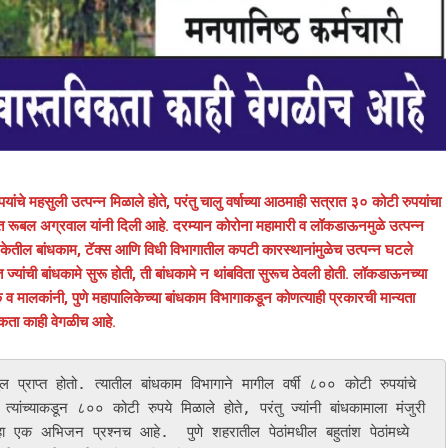
ांचे महसुली उत्पन्न मिळाले होते, परंतु चालु वर्षाच्या आठमाही सत्रात ३० कोटी रुपयांचा
 रूबल अग्रवाल यांनी दिली आहे. दरम्यान कोरोना महामारी व लॉकडाऊनमुळे उत्पन्न
केतील बांधकाम, टॅक्स आणि विधी विभागातील कपटी कारस्थानांमुळेच उत्पन्न घटले
ज्यांची बांधकामे सुरू होती, ती बांधकामे न थांबविता सुरूच ठेवली होती. लॉकडाऊनच्या
 व मालकांनी, पुणे महापालिकेच्या बांधकाम विभागाकडून कोणत्याही प्रकारची मान्यता
िकता काही वेगळीच आहे.
राप्त होतो. त्यातील बांधकाम विभागाने मागील वर्षी ८०० कोटी रुपयांचे 
त्यांच्याकडून ८०० कोटी रुपये मिळाले होते, परंतु ज्यांनी बांधकामाला मंजुरी 
 एक अभिजन प्रश्‍नच आहे.  पुणे शहरातील पेठांमधील बहुतांश पेठांमध्ये 