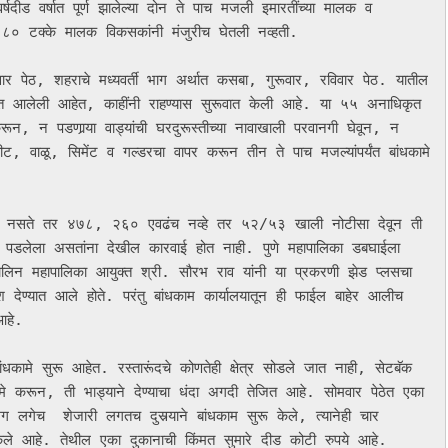
षदीड वर्षात पूर्ण झालेल्या दोन ते पाच मजली इमारतींच्या मालक व 
े ८० टक्के मालक विकसकांनी मंजुरीच घेतली नव्हती. 

रवार पेठ, शहराचे मध्यवर्ती भाग अर्थात कसबा, गुरूवार, रविवार पेठ. यातील 
ापर्यंत आलेली आहेत, काहींनी राहण्यास सुरूवात केली आहे. या ५५ अनाधिकृत 
करून, न पडणार्‍या वाड्यांची घरदुरूस्तीच्या नावाखाली परवानगी घेवून, न 
 वीट, वाळू, सिमेंट व गल्डरचा वापर करून तीन ते पाच मजल्यांपर्यंत बांधकामे 
च पडलेला असतांना देखील कारवाई होत नाही. पुणे महापालिका डबघाईला 
ालिन महापालिका आयुक्त श्री. सौरभ राव यांनी या प्रकरणी झेड प्लसचा 
देण्यात आले होते. परंतु बांधकाम कार्यालयातून ही फाईल बाहेर आलीच  
आहे. 

ांधकामे सुरू आहेत. रस्तारूंदचे कोणतेही क्षेत्र सोडले जात नाही, सेटबॅक 
े करून, ती भाड्याने देण्याचा धंदा अगदी तेजित आहे. सोमवार पेठेत एका 
ग लगेच  शेजारी लगतच दुसर्‍याने बांधकाम सुरू केले, त्यानेही चार 
केले आहे. तेथील एका दुकानाची किंमत सुमारे दीड कोटी रुपये आहे. 