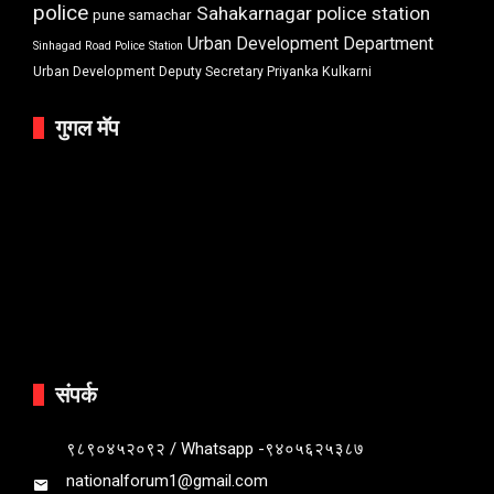
police
Sahakarnagar police station
pune samachar
Urban Development Department
Sinhagad Road Police Station
Urban Development Deputy Secretary Priyanka Kulkarni
गुगल मॅप
संपर्क
९८९०४५२०९२ / Whatsapp -९४०५६२५३८७
nationalforum1@gmail.com