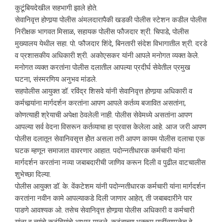
कुटूंबियदेखील सहभागी झाले होते.
सेवानिवृत्त होणार्‍या पोलीस अंमलदारापैकी खडकी पोलीस स्टेशन कडील पोलीस
निरीक्षक भागवत मिसाळ, सहायक पोलीस फौजदार श्री. चिपाडे, पोलीस
मुख्यालय येथील सहा. पो. फौजदार शिंदे, बिनतारी संदेश विभागातील श्री. दरडे
व प्रशासकीय अधिकारी श्री. अकोएसकर यांनी आपले मनोगत व्यक्त केले.
मनोगत व्यक्त करतांना पोलीस दलातील आपल्या प्रदीर्घ सेवेतील प्रमुख
घटना, संस्मरणिय अनुभव मांडले.
सहपोलीस आयुक्त डॉ. रविंद्र शिसवे यांनी सेवानिवृत्त होणार्‍या अधिकारी व
कर्मचार्‍यांना मार्गदर्शन करतांना आपण आपले कर्तव्य बजावित असतांना,
कोणत्याही श्रेयाची अपेक्षा ठेवलेली नाही. पोलीस सेवेमध्ये असतांना आपण
आपल्या सर्व वेदना विसरून कर्तव्याचा हा प्रवास केलेला आहे. आज जरी आपण
पोलीस दलातून सेवानिवसृत्त होेत असला तरी आपण कायम पोलीस दलाचा एक
घटक म्हणून समाजात वावरणार आहात. पदोन्नतीधारक कर्मचारी यांना
मार्गदर्शन करतांना नव्या जबाबदारीची जाणिव करून दिली व पुढील वाटचालीस
शुभेच्छा दिल्या.
पोलीस आयुक्त डॉ. के. वेंकटेशम यांनी पदोन्नतीधारक कर्मचारी यांना मार्गदर्शन
करतांना नवीन कामे आपल्याकडे दिली जाणार आहेत, ती जबाबदारीने पार
पाडणे आवश्यक ओ. तसेच सेवानिवृत्त होणार्‍या पोलीस अधिकारी व कर्मचारी
यांना व त्यांचे कुटूंबियांचे आभार मानले. कुटूंबाच्या भक्कम पाठींब्यामुळेच हे