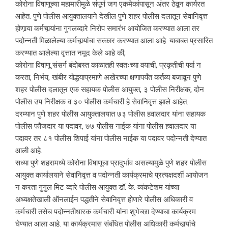
कोरोना विषाणूच्या महामारीमुळे संपूर्ण जग एकमेकांपासून अंतर ठेवून कार्यरत
आहेत. पुणे पोलीस आयुक्तालयाने देखील पुणे शहर पोलीस दलातून सेवानिवृत्त
होणार्‍या कर्मचार्‍यांना गुगलव्दारे निरोप समारंभ आयोजित करण्यात आला तर
पदोन्नती मिळालेल्या कर्मचार्‍यांचा सत्कार करण्यात आला आहे. याबाबत प्रसारित
करण्यात आलेल्या वृत्तात नमूद केले आहे की,
कोरोना विषाणू संसर्ग बंदोबस्त काळातही स्वतःच्या वयाची, प्रकृतीची पर्वा न
करता, निर्भय, खंबीर योद्धयाप्रमाणे अखेरच्या क्षणापर्यंत कर्तव्य बजावून पुणे
शहर पोलीस दलातून एक सहायक पोलीस आयुक्त, ३ पोलीस निरीक्षक, दोन
पोलीस उप निरीक्षक व ३० पोलीस कर्मचारी हे सेवानिवृत्त झाले आहेत.
दरम्यान पुणे शहर पोलीस आयुक्तालयात ७३ पोलीस हवालदार यांना सहायक
पोलीस फौजदार या पदावर, ७७ पोलीस नाईक यांना पोलीस हवालदार या
पदावर तर ८१ पोलीस शिपाई यांना पोलीस नाईक या पदावर पदोन्नती देण्यात
आली आहे.
सध्या पुणे शहरामध्ये कोरोना विषाणूचा प्रादुर्भाव असल्यामुळे पुणे शहर पोलीस
आयुक्त कार्यालयाने सेवानिवृत्त व पदोन्नती कार्यक्रमाचे प्रत्यक्षदर्शी आयोजन
न करता गुगुल मिट व्दारे पोलीस आयुक्त डॉ. के. व्यंकटेशम यांच्या
अध्यक्षतेखाली ऑनलाईन पद्धतीने सेवानिवृत्त होणारे पोलीस अधिकारी व
कर्मचारी तसेच पदोन्नतीधारक कर्मचारी यांना शुभेच्छा देण्याचा कार्यक्रम
घेण्यात आला आहे. या कार्यक्रमास संबंधित पोलीस अधिकारी कर्मचार्‍यांचे