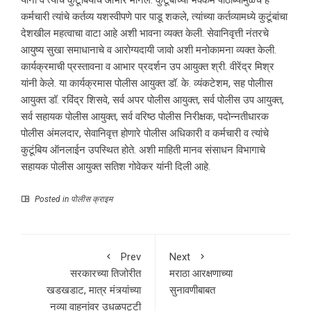
कर्मचारी त्यांचे कर्तव्य यशस्वीपणे पार पाडू शकले, त्यांच्या कर्तव्यामध्ये कुटूंबांचा
देशखील महत्वाचा वाटा आहे अशी भावना व्यक्त केली. सेवानिवृत्ती नंतरचे
आयुष्य सुखा समाधानाचे व आरोग्यदायी जावो अशी मनोकामना व्यक्त केली.
कार्यक्रमाची प्रस्तावना व आभार प्रदर्शन उप आयुक्त श्री. वीरेंद्र मिश्र
यांनी केले. या कार्यक्रमास पोलीस आयुक्त डॉ. के. व्यंकटेशम, सह पोलीास
आयुक्त डॉ. रविंद्र शिसवे, सर्व अपर पोलीस आयुक्त, सर्व पोलीस उप आयुक्त,
सर्व सहायक पोलीस आयुक्त, सर्व वरिष्ठ पोलीस निरीक्षक, पदोन्नतीधारक
पोलीस अंमलदार, सेवानिवृत्त होणारे पोलीस अधिकारी व कर्मचारी व त्यांचे
कुटूंबिय ऑनलाईन उपस्थित होते. अशी माहिती मानव संसाधन विभागाचे
सहायक पोलीस आयुक्त सतिश गोवेकर यांनी दिली आहे.
Posted in
पोलीस क्राइम
Prev
Next
सरकारच्या तिजोरीत
मराठा आरक्षणाच्या
खडखडाट, मात्र मंत्र्यांच्या
सुनावणीबाबत
नव्या वाहनांवर उधळपट्टी