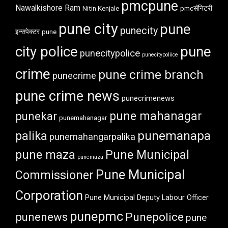
pmcpune
Nawalkishore Ram
Nitin Kenjale
pmcसॅनिटरी
pune city
pune
punecity
इन्सपेक्टर
pune
city police
pune
punecitypolice
punecitypoliice
crime
pune crime branch
punecrime
pune crime news
punecrimenews
punekar
pune mahanagar
punemahanagar
punemanapa
palika
punemahangarpalika
pune maza
Pune Municipal
punemaza
Pune Municipal
Commissioner
Corporation
Pune Municipal Deputy Labour Officer
punepmc
punenews
Punepolice
pune