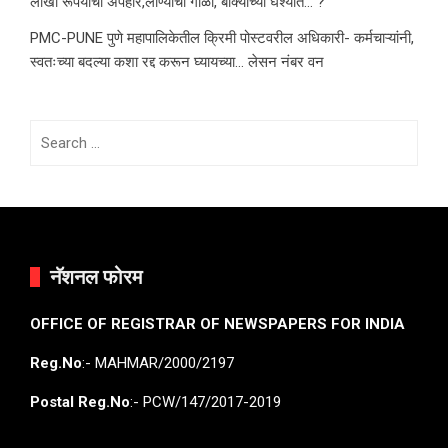
लाखो रूपयांचा अपहार,लोण्याचा गोळा, बोक्यांच्या घश्यात… ?
PMC-PUNE पुणे महापालिकेतील क्रिमी पोस्टवरील अधिकारी- कर्मचाऱ्यांनी,
स्वतःच्या बदल्या कशा रद्द करून घ्यायच्या… लेसन नंबर वन
Search
for:
नॅशनल फोरम
OFFICE OF REGISTRAR OF NEWSPAPERS FOR INDIA
Reg.No
:- MAHMAR/2000/2197
Postal Reg.No
:- PCW/147/2017-2019