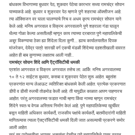
बांधकाम विभागाच्या बुधवार पेठ, शुकवार पेठेचा कारभार सध्या रामचंद्र सोपान
याच्याकडे आहे. बुधवार व शुक्रवार पेठ म्हणजे पुणे शहराचा ऑक्सीजन आहे.
त्या ऑक्सिजन वर घाला घालण्याचे निच व अधम कृत्य रामचंद्र सोपान याने
केले आहे. मनिष अगरवाल व विक्रम अगरवालाने पुणे शहराला गंडा घालून
थैल्या गोळा केल्या असतीलही म्हणून काय त्याच्या दरबारात पुणे महापालिकेची
अबु्र विकण्याचा ठेका ह्या शिंदेला दिला कुणी…. ह्याच कार्यालयातील दिपक
मांजरेकर, देवेंद्र पात्रे सारखी वर्ग एकची मंडळी शिंदेच्या दहशतीखाली वावरत
आहेत ही बाब कुणाच्या लक्षातच आली नाही…
रामचंद्र सोपान शिंदे आणि ऍट्रॉसिटीची धमकी
प्रशांत आगरवाल व विक्रम अगरवाल तसेच ला. आर्कि. मनिष अगरवालच्या
१० ते १२ साईटस बुधवार, कसबा व शुक्रवार पेठेत सुरू आहेत. बहुतांश
प्रकरणांत मान्य लेआऊट व्यतिरिक्त बांधकामे केली आहेत. प्रत्येक प्रकरणात
डीपी व डीसी रुलची तोडमोड केली आहे. ती यापुढील काळात आपण पाहणारच
आहोत. परंतु अगरवालच्या फडात नाची म्हणा किंवा नाच्या म्हणून रामचंद्र
शिंदेने स्वतःच वेगळ अस्तित्व निर्माण केलं आहे. पुणे महापालिकेच्या खुर्चीवर
बसून माहिती अधिकार कार्यकर्ते, राजकीय पक्षांचे कार्यकर्ते, बातमीदारांनी माहिती
मागितल्यास त्याला ऍक्ट्रॉसिटीची धमकी दिली जात असल्याची प्रकरणे समोर
आली आहेत.
खरं तर पदोन्नतीला अपात्र असतांना देखील पुणे महापालिकेेने पात्र ठरवून