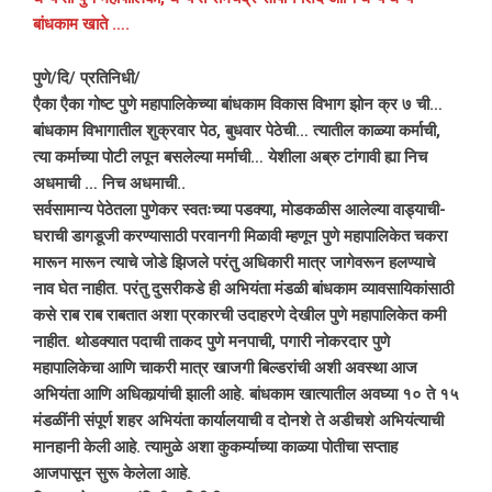
बांधकाम खाते ….
पुणे/दि/ प्रतिनिधी/
एैका एैका गोष्ट पुणे महापालिकेच्या बांधकाम विकास विभाग झोन क्र ७ ची…
बांधकाम विभागातील शुक्रवार पेठ, बुधवार पेठेची… त्यातील काळ्या कर्माची,
त्या कर्माच्या पोटी लपून बसलेल्या मर्माची… येशीला अब्रु टांगावी ह्या निच
अधमाची … निच अधमाची..
सर्वसामान्य पेठेतला पुणेकर स्वतःच्या पडक्या, मोडकळीस आलेल्या वाड्याची-
घराची डागडूजी करण्यासाठी परवानगी मिळावी म्हणून पुणे महापालिकेत चकरा
मारून मारून त्याचे जोडे झिजले परंतु अधिकारी मात्र जागेवरून हलण्याचे
नाव घेत नाहीत. परंतु दुसरीकडे ही अभियंता मंडळी बांधकाम व्यावसायिकांसाठी
कसे राब राब राबतात अशा प्रकारची उदाहरणे देखील पुणे महापालिकेत कमी
नाहीत. थोडक्यात पदाची ताकद पुणे मनपाची, पगारी नोकरदार पुणे
महापालिकेचा आणि चाकरी मात्र खाजगी बिल्डरांची अशी अवस्था आज
अभियंता आणि अधिकार्‍यांची झाली आहे. बांधकाम खात्यातील अवघ्या १० ते १५
मंडळींनी संपूर्ण शहर अभियंता कार्यालयाची व दोनशे ते अडीचशे अभियंत्याची
मानहानी केली आहे. त्यामुळे अशा कुकर्म्याच्या काळ्या पोतीचा सप्ताह
आजपासून सुरू केलेला आहे.