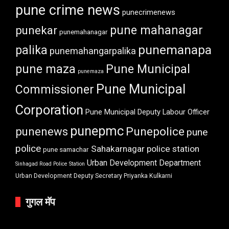
pune crime news
punecrimenews
punekar
pune mahanagar
punemahanagar
punemanapa
palika
punemahangarpalika
pune maza
Pune Municipal
punemaza
Pune Municipal
Commissioner
Corporation
Pune Municipal Deputy Labour Officer
punepmc
punenews
Punepolice
pune
police
Sahakarnagar police station
pune samachar
Urban Development Department
Sinhagad Road Police Station
Urban Development Deputy Secretary Priyanka Kulkarni
गुगल मॅप