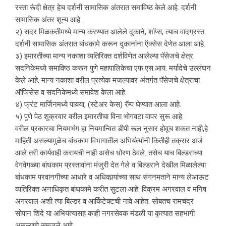
रस्ता रूंदी क्षेत्र हेच दर्शनी सामासिक अंतरात समाविष्ठ केले आहे. दर्शनी
सामासिक अंतर शून्य आहे.
२) सदर मिळकतीमध्ये मान्य करण्यात आलेले दुकाने, शॉप्स, त्याच वादग्रस्त
दर्शनी सामासिक अंतरात बांधकामे करून दुकानांना ऍक्सेस देणेत आला आहे.
३) इमारतीच्या मान्य नकाशा व्यतिरिक्त दर्शविणेत आलेल्या पॅसेजचे क्षेत्र
सदनिकेमध्ये समाविष्ठ करून पुणे महापालिकेचा एफ.एस.आय. मर्यादेचे उल्लंघन
केले आहे. मान्य नकाशा वरील प्रत्येक मजल्यावर अंतर्गत पॅसेजचे क्षेत्राचा
ऑफिसेस व सदनिकेमध्ये समावेश केला आहे.
४) फ्रंट मार्जिनमध्ये पायर्‍या, (स्टेअर केस) रॅम्प घेण्यात आला आहे.
५) पुणे पेठ शुक्रवार वरील इमारतीचा विना भोगवटा वापर सुरू आहे.
वरील प्रकारचा नियमभंग हा नियमान्वित डीपी रूल नुसार होवूच शकत नाही,हे
माहिती असल्यामुळेच बांधकाम विभागातील अभियंत्यांनी कितीही तक्रार अर्ज
आले तरी कार्यवाही करायची नाही असेच धोरण ठेवले. तसेच याच बिल्डराच्या
वेगवेगळ्या बांधकाम प्रस्तावांना मंजुरी देत गेले व बिल्डराने देखील मिळालेल्या
बांधकाम परवानगीच्या आधारे व अधिकार्‍यांच्या साथ संगनमताने मान्य लेआऊट
व्यतिरिक्त अनाधिकृत बांधकामे करीत सुटला आहे. विक्रम अगरवाल व मनिष
अगरवाल अशी त्या बिल्डर व आर्किटेक्टची नावे आहेत. सोबतच रामचंद्र
सोपान शिंदे या अभियंत्यासह काही नगरसेवक मंडळी या कृत्यात सहभागी
असल्याचे समजले आहे.