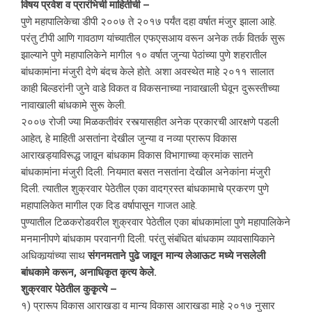
विषय प्रवेश व प्रारंभिची माहितीची –
पुणे महापालिकेचा डीपी २००७ ते २०१७ पर्यंत दहा वर्षात मंजुर झाला आहे.
परंतु टीपी आणि गावठाण यांच्यातील एफएसआय वरून अनेक तर्क वितर्क सुरू
झाल्याने पुणे महापालिकेने मागील १० वर्षात जुन्या पेठांच्या पुणे शहरातील
बांधकामांना मंजुरी देणे बंदच केले होते. अशा अवस्थेत माहे २०११ सालात
काही बिल्डरांनी जुने वाडे विकत व विकसनाच्या नावाखाली घेवून दुरूस्तीच्या
नावाखाली बांधकामे सुरू केली.
२००७ रोजी ज्या मिळकतीवंर रस्त्यासहीत अनेक प्रकारची आरक्षणे पडली
आहेत, हे माहिती असतांना देखील जुन्या व नव्या प्रारूप विकास
आराखड्याविरूद्ध जावून बांधकाम विकास विभागाच्या क्रमांक सातने
बांधकामांना मंजुरी दिली. नियमात बसत नसतांना देखील अनेकांना मंजुरी
दिली. त्यातील शुक्रवार पेठेतील एका वादग्रस्त बांधकामाचे प्रकरण पुणे
महापालिकेत मागील एक दिड वर्षापासून गाजत आहे.
पुण्यातील टिळकरोडवरील शुक्रवार पेठेतील एका बांधकामांला पुणे महापालिकेने
मनमानीपणे बांधकाम परवानगी दिली. परंतु संबंधित बांधकाम व्यावसायिकाने
अधिकार्‍यांच्या साथ
संगनमताने पुढे जावून मान्य लेआऊट मध्ये नसलेली
बांधकामे करून, अनाधिकृत कृत्य केले.
शुक्रवार पेठेतील कुकृृत्ये –
१) प्रारूप विकास आराखडा व मान्य विकास आराखडा माहे २०१७ नुसार