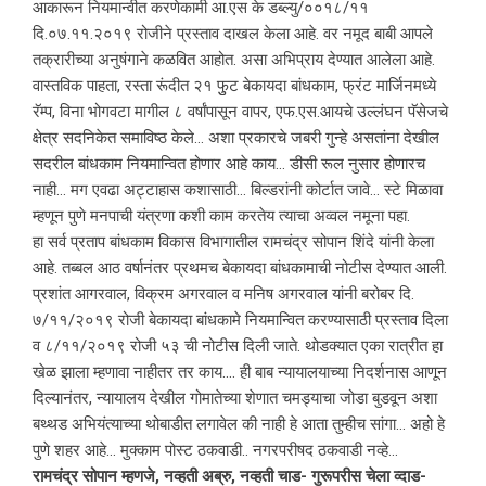
आकारून नियमान्वीत करणेकामी आ.एस के डब्ल्यु/००१८/११
दि.०७.११.२०१९ रोजीने प्रस्ताव दाखल केला आहे. वर नमूद बाबी आपले
तक्रारीच्या अनुषंगाने कळवित आहोत. असा अभिप्राय देण्यात आलेला आहे.
वास्तविक पाहता, रस्ता रूंदीत २१ फुुट बेकायदा बांधकाम, फ्रंट मार्जिनमध्ये
रॅम्प, विना भोगवटा मागील ८ वर्षांपासून वापर, एफ.एस.आयचे उल्लंघन पॅसेजचे
क्षेत्र सदनिकेत समाविष्ठ केले… अशा प्रकारचे जबरी गुन्हे असतांना देखील
सदरील बांधकाम नियमान्वित होणार आहे काय… डीसी रूल नुसार होणारच
नाही… मग एवढा अट्टाहास कशासाठी… बिल्डरांनी कोर्टात जावे… स्टे मिळावा
म्हणून पुणे मनपाची यंत्रणा कशी काम करतेय त्याचा अव्वल नमूना पहा.
हा सर्व प्रताप बांधकाम विकास विभागातील रामचंद्र सोपान शिंदे यांनी केला
आहे. तब्बल आठ वर्षानंतर प्रथमच बेकायदा बांधकामाची नोटीस देण्यात आली.
प्रशांत आगरवाल, विक्रम अगरवाल व मनिष अगरवाल यांनी बरोबर दि.
७/११/२०१९ रोजी बेकायदा बांधकामे नियमान्वित करण्यासाठी प्रस्ताव दिला
व ८/११/२०१९ रोजी ५३ ची नोटीस दिली जाते. थोडक्यात एका रात्रीत हा
खेळ झाला म्हणावा नाहीतर तर काय…. ही बाब न्यायालयाच्या निदर्शनास आणून
दिल्यानंतर, न्यायालय देखील गोमातेच्या शेणात चमड्याचा जोडा बुडवून अशा
बथ्थड अभियंत्याच्या थोबाडीत लगावेल की नाही हे आता तुम्हीच सांगा… अहो हे
पुणे शहर आहे… मुक्काम पोस्ट ठकवाडी.. नगरपरीषद ठकवाडी नव्हे…
रामचंद्र सोपान म्हणजे, नव्हती अब्रु, नव्हती चाड- गुरूपरीस चेला व्दाड-