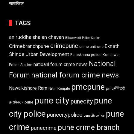
सामाजिक
TAGS
aniruddha shalan chavan
Bibwewadi Police Station
crimepune
Crimebranchpune
Eknath
crime unit one
Shinde Urban Development
Faraskhana police
Kondhwa
National
natioanl forum crime news
Police Station
Forum
national forum crime news
pmcpune
Nawalkishore Ram
Nitin Kenjale
pmcसॅनिटरी
pune city
pune
punecity
इन्सपेक्टर
pune
city police
pune
punecitypolice
punecitypoliice
crime
pune crime branch
punecrime