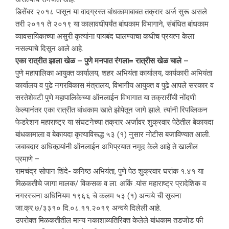
डिसेंबर २०१८ पासून या वादग्रस्त बांधकामाबाबत तक्रार अर्ज सुरू असले
तरी २०११ ते २०१९ या कालावधीपर्यंत बांधकाम विभागाने, संबंधित बांधकाम
व्यावसायिकाच्या असुरी कृत्यांना पायबंद घालण्याचा कधीच प्रयत्न केला
नसल्याचे दिसून आले आहे.
एका रात्रीत झाला खेळ – पुणे मनपात रंगला= रात्रीस खेळ चाले –
पुणे महापालिका आयुक्त कार्यालय, शहर अभियंता कार्यालय, कार्यकारी अभियंता
कार्यालय व पुढे नगरविकास मंत्रालय, विभागीय आयुक्त व पुढे आपले सरकार व
सरतेशेवटी पुणे महापालिकेच्या ऑनलाईन विभागात या तक्रारींची नोंदणी
केल्यानंतर एका रात्रीत बांधकाम खाते झोपेतून जागे झाले. त्यांनी रिपब्लिकन
फेडरेशन महाराष्ट्र या संघटनेच्या तक्रार अर्जावर शुक्रवार पेठेतील बेकायदा
बांधकामाला व बेकायदा कृत्याविरूद्ध ५३ (१) नुसार नोटीस बजाविण्यात आली.
जबाबदार अधिकार्‍यांनी ऑनलाईन अभिप्रयात नमूद केले आहे ते खालील
प्रमाणे –
रामचंद्र सोपान शिंदे- कनिष्ठ अभियंता, पुणे पेठ शुक्रवार घरांक १.४१ या
मिळकतीचे जागा मालक/ विकसक व ला. अर्कि .यांस महाराष्ट्र प्रादेशिक व
नगररचना अधिनियम १९६६ चे कलम ५३ (१) अन्वये ची सूचना
जा.क्र.७/३३१० दि.०८.११.२०१९ अन्वये दिलेली आहे.
उपरोक्त मिळकतीतील मान्य नकाशाव्यतिरिक्त केलेले बांधकाम तडजोड फी