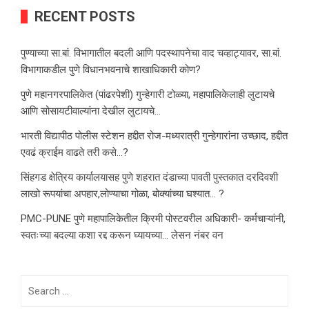
RECENT POSTS
पुण्याच्या सा.बां. विभागातील बदली आणि पदस्थापनेचा वाद चव्हाट्यावर, सा.बां.
विभागाकडील पुणे विधानभवनाचे शाखाधिकारी कोण?
पुणे महानगरपालिकेत (पांढरपेशी) गुन्हेगारी टोळ्या, महापालिकेलाही लुटायचे
आणि सोसायटीवाल्यांना देखील लुटायचे…
भारती विद्यापीठ पोलीस स्टेशन हद्दीत रोज-मध्यरात्री गुन्हेगारांना उच्छाद, हद्दीत
एवढं क्राईम वाढते तरी कसे…?
सिंहगड क्षेत्रिय कार्यालयासह पुणे शहरात दंडाच्या पावती पुस्तकात दरदिवशी
लाखो रूपयांचा अपहार,लोण्याचा गोळा, बोक्यांच्या घश्यात… ?
PMC-PUNE पुणे महापालिकेतील क्रिमी पोस्टवरील अधिकारी- कर्मचाऱ्यांनी,
स्वतःच्या बदल्या कशा रद्द करून घ्यायच्या… लेसन नंबर वन
Search
for: