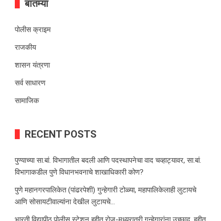
बातम्या
पोलीस क्राइम
राजकीय
शासन यंत्रणा
सर्व साधारण
सामाजिक
RECENT POSTS
पुण्याच्या सा.बां. विभागातील बदली आणि पदस्थापनेचा वाद चव्हाट्यावर, सा.बां.
विभागाकडील पुणे विधानभवनाचे शाखाधिकारी कोण?
पुणे महानगरपालिकेत (पांढरपेशी) गुन्हेगारी टोळ्या, महापालिकेलाही लुटायचे
आणि सोसायटीवाल्यांना देखील लुटायचे…
भारती विद्यापीठ पोलीस स्टेशन हद्दीत रोज-मध्यरात्री गुन्हेगारांना उच्छाद, हद्दीत