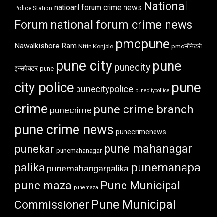
National
natioanl forum crime news
Police Station
Forum
national forum crime news
pmcpune
Nawalkishore Ram
Nitin Kenjale
pmcसॅनिटरी
pune city
pune
punecity
इन्सपेक्टर
pune
city police
pune
punecitypolice
punecitypoliice
crime
pune crime branch
punecrime
pune crime news
punecrimenews
punekar
pune mahanagar
punemahanagar
punemanapa
palika
punemahangarpalika
pune maza
Pune Municipal
punemaza
Pune Municipal
Commissioner