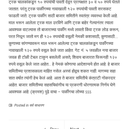
ट्रक चालकांकडून १० रुपयांची पावती देवून प्रत्यक्षात ३० व ५० रुपये घेतले
जातात. परंतु ट्रक पार्कींगच्या नावाखाली १२० रुपयांची पावती सरसकट
फाडली जाते. ट्रक पार्कींग साठी बाजार समितीने स्वतंत्र व्यवस्था केली आहे.
माल भरून आलेला ट्रक माल उरविणे आणि ट्रक बाहेर गेल्यानंतर त्याला
आवश्यक वाटल्यास तो बाजाराच्या पार्कींग मध्ये लावतो किंवा ट्रक लोड करून,
परत निघून जातो मग ही १२० रुपयांची वसूली नेमकी कशासाठी, कुणासाठी….
कुणाच्या सांगण्यावरून माल भरून आलेल्या ट्रक चालकांकडून पार्कींगच्या
नावाखाली १२० रुपये वसूल केले जात आहेत. गेट नं. ५ जवळील नया बाजार
जवळ ही टोळी टेबल टाकुन बसलेली असते, शिवाय बाजारात फिरूनही १२०
रुपये वसूल केले जात आहेत… हे नेमकं कोणत्या आदेशान्वये होत आहे. हे बाजार
समितीच्या प्रशासकाला माहित नसेल अस्सं होवूच शकत नाही. मागच्या सहा
सात वर्षात त्यांनी हेच केलं आहे. आता ते बाजार समितीचे कंत्राटी नोकरदार
आहेत. बाजार समितीच्या सहसचिवांनीच या प्रकरणी धोरणात्मक निर्णय घेणे
आवश्यक आहे. (क्रमश) पुढे वाचा – पार्कींगचा लोच्या ऽऽऽ
Posted in
सर्व साधारण