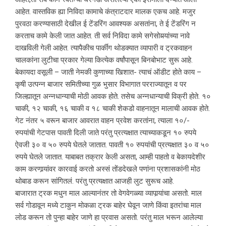
आहेत. वास्तविक ह्या निविदा कामाचे कंत्राटदार मालक एकच आहे. मजुर
पुरवठा करण्यासाठी देखील ई टेंडरिंग आवश्यक असतांना, ते ई टेंडरिंग न
करताच कामे केली जात आहेत. ती सर्व निविदा कामे सगेसोयर्‍यांच्या नावे
दाखविली गेली आहेत. त्यापैकीच पार्कींग थोडक्यात व्यापारी व ट्रकवाहन
चालकांना लुटीचा प्रकार गेल्या कित्येक वर्षांपासून बिनबोभाट सुरू आहे.
बेकायदा वसूली – जाती नेमकी कुणाच्या खिशात- त्याचं ऑडीट होते काय –
कृषी उत्पन्न बाजार समितीच्या गुळ भुसार विभागात परराज्यातून व पर
जिल्ह्यातून अन्नधान्याची मोठी आवक होते. तसेच अन्नधान्याची विक्री होते. १०
चाकी, १२ चाकी, १६ चाकी व १८ चाकी शेकडो वाहनातून मालाची आवक होते.
गेट नंतर ५ वरून बाजार आवरात वाहन प्रवेश करतांना, त्याला १०/-
रुपयांची गेटपास पावती दिली जाते परंतु प्रत्यक्षात त्याच्याकडून १० रुपये
ऐवजी ३० व ५० रुपये घेतले जातात. पावती १० रुपयांची प्रत्यक्षात ३० व ५०
रुपये घेतले जातात. याबाबत तक्रार केली असता, आम्ही पाहतो व बेकायदेशीर
काम करणार्‍यांवर कारवाई करतो अस्सं तोंडदेखले पणांना प्रशासकांनी मोठ
थोबाड करून सांगितलं. परंतु प्रत्यक्षात आजही लुट सुरूच आहे.
बाजारात ट्रक मधुन माल आल्यानंतर तो वेगवेगळ्या व्यापार्‍यांचा असतो. माल
सर्व गोडावून मध्ये टाकुन मोकळा ट्रक बाहेर घेवून जाणे किंवा इतरांचा माल
लोड करून तो पुन्हा बाहेर जाणे हा प्रवास असतो. परंतु माल भरून आलेल्या