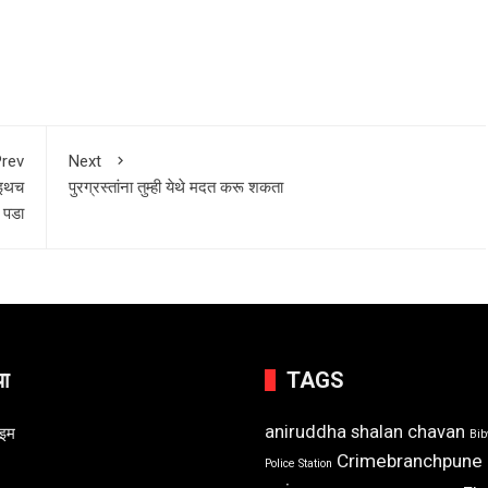
rev
Next
 इथच
पुरग्रस्तांना तुम्ही येथे मदत करू शकता
न पडा
या
TAGS
aniruddha shalan chavan
ाइम
Bi
Crimebranchpune
Police Station