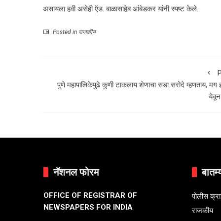
असायला हवी असेही ऍड. बाळासाहेब आंबेडकर यांनी स्पष्ट केले.
Posted in
राजकीय
P
पुणे महापालिकेपुढे कुणी टाकलाय शेणाचा सडा सरोदे म्हणताय, मग
येवू
नॅशनल फोरम
बातम्
OFFICE OF REGISTRAR OF
पोलीस क्र
NEWSPAPERS FOR INDIA
राजकीय