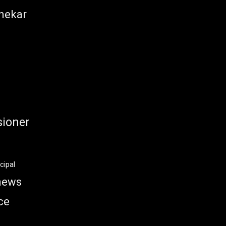
nekar
ioner
cipal
news
ce