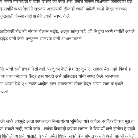
ाही. विषय परिस्थिती व विषम शिक्षण जो पर्यंत आहे. तसेच शासन शिक्षणाची जबाबदारी घेत
हे सर्वाधिक प्रतिगामी सरकार असल्याची टीकाही त्यांनी यावेळी केली. केंद्र सरकार
कुठलाही हिस्सा नाही असेही त्यांनी स्पष्ट केले.
ासी विद्यार्थी संघाचे विलास उईके, अतुल खोब्रागडे, डॉ. सिद्धांत भरणे यांनीही आपले
डकूंड यांनी केले. प्रफुल्ल भालेराव यांनी आभार मानले.
 याची सर्वांनाच माहिती आहे. परंतु का केले हे मात्र कुणाल सांगता येत नाही. विदर्भ हे
‍नांना वाचा फोडणारे केंद्र ठरू शकते असे आंबेडकर यांनी स्पष्ट केले. भाजपाला
टते. पण आपण येथे २८ टक्के आहोत. इतर समाजाला सोबत घेवून आपण स्वतःच इथले
काढला.
 त्यामुळे आता आपल्याला निर्मात्यांच्या भूमिकेत यावे लागेल. स्कॉलरशिपचा मुद्दा हा
होऊ शकले नाही, त्यांचे काय… त्यांचा विचारही करावा लागेल. ते विद्यार्थी कसे होतील हे पहावे
र्यंत शिकेली असावी यासाठी १० वी पर्यंत शिक्षण सक्तीचे व मोफत असावे अशी मागणी आपली