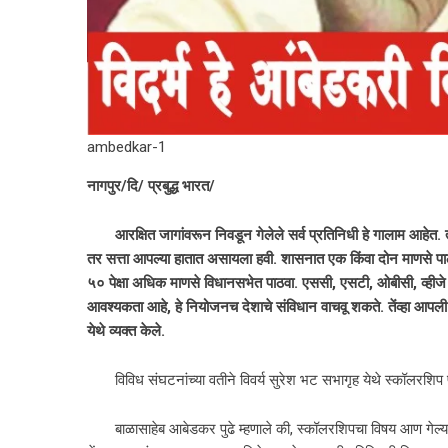
ambedkar-1
नागपुर/दि/ प्रबुद्ध भारत/
आरक्षित जागांवरून निवडून गेलेले सर्व प्रतिनिधी हे गालाम आहेत. त
तर सत्ता आपल्या हातात असायला हवी. शासनात एक किंवा दोन माणसे पाठ
५० पेक्षा अधिक माणसे विधानसभेत पाठवा. एससी, एसटी, ओबीसी, व्हीजे 
आवश्यकता आहे, हे नियोजनच देशाचे संविधान वाचवू शकते. तेंव्हा आपल
येथे व्यक्त केले.
विविध संघटनांच्या वतीने विवर्य सुरेश भट सभागृह येथे स्कॉलरशिप परि
बाळासाहेब आबेडकर पुढे म्हणाले की, स्कॉलरशिपचा विषय आण गेल्या वर