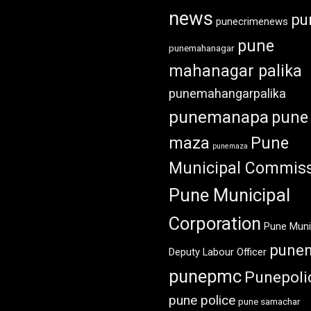
news
pu
punecrimenews
pune
punemahanagar
mahanagar palika
punemahangarpalika
punemanapa
pune
maza
Pune
punemaza
Municipal Commiss
Pune Municipal
Corporation
Pune Muni
pune
Deputy Labour Officer
punepmc
Punepoli
pune police
pune samachar