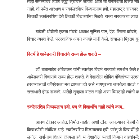
तेंव्हा समस्यांवर उपाय सुद्धा सुचविले जायचे. आज ती परिस्थिती दिसत न
नाही, तो पर्यंत आरक्षण व स्कॉलरशिप मिळायलाच हवी. महाराष्ट्र सरकार 
जितकी स्कॉलरशिप देते तितकी विद्यार्थ्यांना मिळते. राज्य सरकारचा त्यात 
यावेळी ओबीसी एकता मंचचे अध्यक्ष सुनिल पाल, ऍड. स्मिता कांबळे, आदिव
विचार व्यक्त केले. प्रस्ताविक अमन कांबहे यांनी केले. संचालन प्रितम बु
विदर्भ हे आबेडकरी विचारांचे राज्य होऊ शकते –
डॉ. बाबासाहेब आंबेडकर यांनी स्वतंत्र विदर्भ राज्याचे समर्थन केले होते.
आबेडकरी विचारांचे राज्य होऊ शकते. ते देशातील शोषित वंचितांच्या प्रश्
हरवण्यासाठी कॉंग्रेसला मत द्यायला हवे असे नागपूरच्या जनतेला वा
सत्ताधारी होऊ शकतो. असेही तुम्हाला वाटत नाही असा चिमटाही त्यांनी 
स्कॉलरशिप मिळायलाच हवी, पण जे विद्यार्थीच नाही त्यांचे काय…
आपण टीकार आहोत, निर्मात नाहीत. अशी टीका आपल्यावर नेहमी केली जाते.
विद्यार्थ्यांशी संबंधित आहे. स्कॉलरशिप मिळायलाच हवी. परंतु जे विद्यार्थी 
लगोल. सर्वांनाच शिक्षण ळिायला हवे. या देशातील व्यक्ती किमान दाहवीप