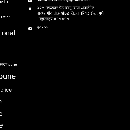
nath
३९५ मंगळवार पेठ विष्णू छाया अपार्टमेंट -
नारपटगीर चौक ओल्ड जिल्हा परिषद रोड , पुणे
Station
, महाराष्ट्र ४११०११
१०-०५
ional
ेक्टर
pune
pune
olice
e
e
e