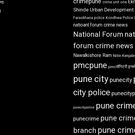
crimepune
Ek
रणा
crime unit one
Shinde Urban Development
ण
Faraskhana police
Kondhwa Police 
natioanl forum crime news
National Forum
nat
forum crime news
Nawalkishore Ram
Nitin Kenjale
pmcpune
pmcसॅनिटरी इन्सप
pune city
punecity
city police
punecityp
pune crim
punecitypoliice
pune crim
punecrime
pune crim
branch