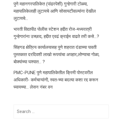
पुणे महानगरपालिकेत (पांढरपेशी) गुन्हेगारी टोळ्या,
महापालिकेलाही लुटायचे आणि सोसायटीवाल्यांना देखील
लुटायचे…
भारती विद्यापीठ पोलीस स्टेशन हद्दीत रोज-मध्यरात्री
गुन्हेगारांना उच्छाद, हद्दीत एवढं क्राईम वाढते तरी कसे…?
सिंहगड क्षेत्रिय कार्यालयासह पुणे शहरात दंडाच्या पावती
पुस्तकात दरदिवशी लाखो रूपयांचा अपहार,लोण्याचा गोळा,
बोक्यांच्या घश्यात… ?
PMC-PUNE पुणे महापालिकेतील क्रिमी पोस्टवरील
अधिकारी- कर्मचाऱ्यांनी, स्वतःच्या बदल्या कशा रद्द करून
घ्यायच्या… लेसन नंबर वन
Search
for: