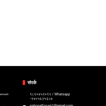
संपर्क
९८९०४५२०९२ / Whatsapp
bwewadi
-९४०५६२५३८७
nationalforum1@gmail.com