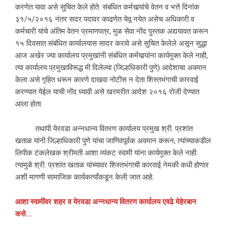
करणेत यावा असे सुचित केले होते. संबंधित कर्मचार्‍यांचे वेतन व भत्ते दिनांक
३१/५/२०१६ नंतर सदर पदावर काढणेत येवू नयेत असेच अधिकारी व
कर्मचारी यांचे अंतिम वेतन प्रमाणपत्र, मुळ सेवा नोंद पुस्तक अद्ययावत करून
१५ दिवसात संबंधित कार्यालयास सादर करावे असे सुचित केलेले असून सुद्धा
आज अखेर ज्या कार्यालय प्रमुखांनी संबंधित कर्मचार्‍यांना कार्यमुक्त केले नाही,
त्या कार्यालय प्रमुखाविरूद्ध मी दिलेल्या (जिल्हधिकारी पुणे) आदेशाचा अवमान
केला असे गृहित धरून कारणे दाखवा नोटीस न देता शिस्तभंगाची कारवाई
करण्यात येईल याची नोंद घ्यावी असे खरमरीत आदेश २०१६ रोजी देण्यात
आला होता.
तथापी येरवडा अन्नधान्य वितरण कार्यालय प्रमुख श्री. प्रशांत
खताळ यांनी जिल्हाधिकारी पुणे यांचा जाणिवपूर्वक अवमान करून, त्यांच्याकडील
लिपीक टंकलेखक श्रीमती आशा व्यंकट स्वामी यांना कार्यमुक्त केले नाही.
त्यामुळे श्री. प्रशांत खताळ यांच्यावर शिस्तभंगाची कारवाई नेमकी कधी होणार
अशी मागणी सामाजिक कार्यकर्त्यांकडून केली जात आहे.
आशा
स्वामींवर
शहर
व
येरवडा
अन्नधान्य
वितरण
कार्यालय
एवढे
मेहेरबान
कसे
…