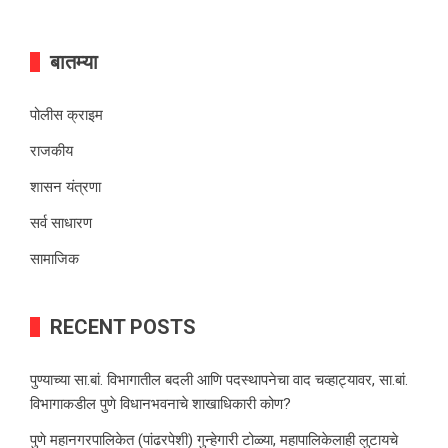
बातम्या
पोलीस क्राइम
राजकीय
शासन यंत्रणा
सर्व साधारण
सामाजिक
RECENT POSTS
पुण्याच्या सा.बां. विभागातील बदली आणि पदस्थापनेचा वाद चव्हाट्यावर, सा.बां.
विभागाकडील पुणे विधानभवनाचे शाखाधिकारी कोण?
पुणे महानगरपालिकेत (पांढरपेशी) गुन्हेगारी टोळ्या, महापालिकेलाही लुटायचे