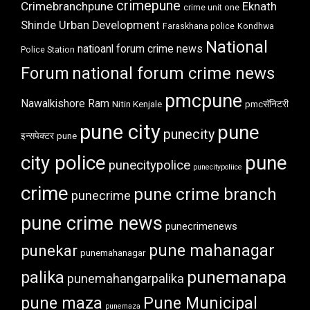
crimepune
Crimebranchpune
Eknath
crime unit one
Shinde Urban Development
Faraskhana police
Kondhwa
National
natioanl forum crime news
Police Station
Forum
national forum crime news
pmcpune
Nawalkishore Ram
Nitin Kenjale
pmcसॅनिटरी
pune city
pune
punecity
इन्सपेक्टर
pune
city police
pune
punecitypolice
punecitypoliice
crime
pune crime branch
punecrime
pune crime news
punecrimenews
punekar
pune mahanagar
punemahanagar
punemanapa
palika
punemahangarpalika
pune maza
Pune Municipal
punemaza