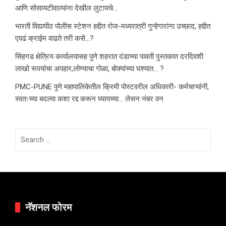
आणि सोसायटीवाल्यांना देखील लुटायचे…
भारती विद्यापीठ पोलीस स्टेशन हद्दीत रोज-मध्यरात्री गुन्हेगारांना उच्छाद, हद्दीत
एवढं क्राईम वाढते तरी कसे…?
सिंहगड क्षेत्रिय कार्यालयासह पुणे शहरात दंडाच्या पावती पुस्तकात दरदिवशी
लाखो रूपयांचा अपहार,लोण्याचा गोळा, बोक्यांच्या घश्यात… ?
PMC-PUNE पुणे महापालिकेतील क्रिमी पोस्टवरील अधिकारी- कर्मचाऱ्यांनी,
स्वतःच्या बदल्या कशा रद्द करून घ्यायच्या… लेसन नंबर वन
Search
for:
नॅशनल फोरम