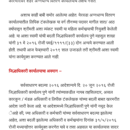
कारभारावर शहर अन्नधान्य वितरण कार्यालयाचे लक्षच नसते.
अशाच काही बाबी समोर आलेल्या आहेत. येरवडा अन्नधान्य वितरण
कार्यालयातील लिपिक टंकलेखक या वर्ग तीनच्या पदावर मागील सात/ आठ
वर्षापासून श्रीमती अशा व्यंकट स्वामी या महिला कर्मचार्‍याची नियुक्ती केलेली
आहे. या आशा स्वामी यांची बदली जिल्हाधिकारी कार्यालय पुणे महसुल शाखा
यांनी ३१ मे २०१६ रोजी पमई/११११/(३३) दोन अन्वये करण्यात आली
होती. तथापी आज फेब्रुवारी २०१९ साल उजाडले तरी श्रीमती आशा स्वामी
यांना कार्यमुक्त करण्यात आले नाही.
जिल्हाधिकारी
कार्यालयाचा
अवमान
–
सर्वसाधारण बदल्या २०१६ आदेशान्वये दि. २० जुन २०१६ रोजी
जिल्हाधिकारी कार्यालय पुणे यांनी त्यांच्याकडील नायब तहसिलदार, अव्वल
कारकुन / मंडळ अधिकारी व लिपीक टंकलेखक यांच्या बदली बाबत खरमरीत
आदेश जारी केला आहे. या आदेशामध्ये जिल्हाधिकारी पुणे यांनी नमूद केल
ेआहे की, ज्या अधिकारी व कर्मचारी यांच्या सर्वसाधारण बदल्या झालेल्या
आहेत, अशा बदली झालेल्या अधिकारी व कर्मचार्‍यांना दिनांक ३१/५/२०१६
रोजी मध्यान्होत्तर कार्यमुक्त करणेत यावे व तसा अहवाल या कार्यालयास सादर